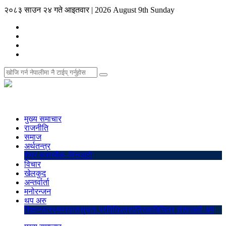
२०८३ साउन २४ गते आइतवार
|
2026 August 9th Sunday
मुख्य समाचार
राजनीति
समाज
अर्थतन्त्र
शेयर बजार
बैंक–वित्त
अटो
विचार
खेलकुद
अन्तर्वार्ता
मनोरन्जन
थप अरु
शिक्षा
स्वास्थ्य
प्रवास
सुचना प्रविधि
पत्रपत्रिका
बिचित्र संसार
ब्लो अप