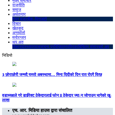
मुख्य समाचार
राजनीति
समाज
अर्थतन्त्र
शेयर बजार
बैंक–वित्त
अटो
विचार
खेलकुद
अन्तर्वार्ता
मनोरन्जन
थप अरु
शिक्षा
स्वास्थ्य
प्रवास
सुचना प्रविधि
पत्रपत्रिका
बिचित्र संसार
ब्लो अप
भिडियो
३ छोराछोरी जन्मदै यस्तो अबस्थामा… मिना दिदीको दिन रात रोएरै वित्छ
वडाध्यक्षले गरे डाईरेक्ट ठेकेदारलाई फोन ll ठेकेदार ज्या-न जोगाउन भागेको खु-
लाशा
एच. आर. मिडिया हाउस द्वारा संचालित