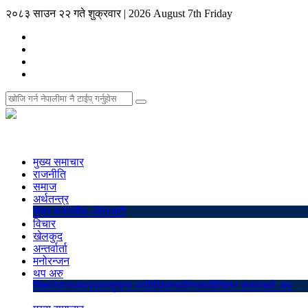
२०८३ साउन २२ गते शुक्रवार
|
2026 August 7th Friday
मुख्य समाचार
राजनीति
समाज
अर्थतन्त्र
शेयर बजार
बैंक–वित्त
अटो
विचार
खेलकुद
अन्तर्वार्ता
मनोरन्जन
थप अरु
शिक्षा
स्वास्थ्य
प्रवास
सुचना प्रविधि
पत्रपत्रिका
बिचित्र संसार
ब्लो अप