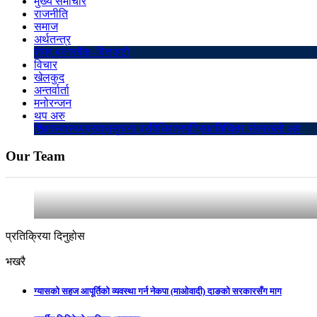
मुख्य समाचार
राजनीति
समाज
अर्थतन्त्र
शेयर बजार
बैंक–वित्त
अटो
विचार
खेलकुद
अन्तर्वार्ता
मनोरन्जन
थप अरु
शिक्षा
स्वास्थ्य
प्रवास
सुचना प्रविधि
पत्रपत्रिका
बिचित्र संसार
ब्लो अप
Our Team
प्रतिक्रिया दिनुहोस
भखरै
ग्यासको सहज आपूर्तिको व्यवस्था गर्न नेकपा (माओवादी) दाङको सरकारसँग माग