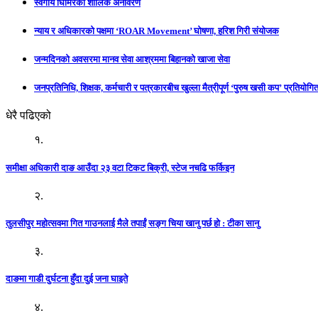
स्वर्गीय घिमिरेको शालिक अनावरण
न्याय र अधिकारको पक्षमा ‘ROAR Movement’ घोषणा, हरिश गिरी संयोजक
जन्मदिनको अवसरमा मानव सेवा आश्रममा बिहानको खाजा सेवा
जनप्रतिनिधि, शिक्षक, कर्मचारी र पत्रकारबीच खुल्ला मैत्रीपूर्ण ‘पुरुष खसी कप’ प्रतियोगिता
धेरै पढिएको
१.
समीक्षा अधिकारी दाङ आउँदा २३ वटा टिकट बिक्री, स्टेज नचढि फर्किइन
२.
तुलसीपुर महोत्सवमा गित गाउनलाई मैले तपाईं सङ्ग चिया खानु पर्छ हो : टीका सानु
३.
दाङमा गाडी दुर्घटना हुँदा दुई जना घाइते
४.