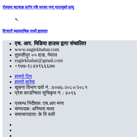
रोल्पामा चट्याङ लागेर एकै घरका नन्द भाउजुको मृत्यु
५.
दिनदारै व्यावसायिक माथी हातपात
एच. आर. मिडिया हाउस द्वारा संचालित
www.eaglekhabar.com
तुलसीपुर ०५ दाङ, नेपाल
eaglekhabar@gmail.com
+९७७-९८४४९६६६७७
हाम्रो टिम
हाम्रो बारेमा
सूचना विभाग दर्ता नं. :४०७६-२०८०/२०८१
प्रेस काउन्सिल सुचिकृत नं. : ४०९६
प्रबन्ध निर्देशक: एच.आर मगर
सम्पादक: अस्मिता मल्ल
समाचारदाता: के वि वली