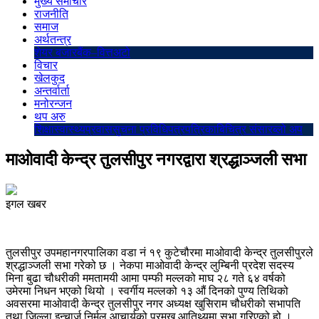
मुख्य समाचार
राजनीति
समाज
अर्थतन्त्र
शेयर बजार
बैंक–वित्त
अटो
विचार
खेलकुद
अन्तर्वार्ता
मनोरन्जन
थप अरु
शिक्षा
स्वास्थ्य
प्रवास
सुचना प्रविधि
पत्रपत्रिका
बिचित्र संसार
ब्लो अप
माओवादी केन्द्र तुलसीपुर नगरद्वारा श्रद्धाञ्जली सभा
इगल खबर
तुलसीपुर उपमहानगरपालिका वडा नं १९ कुटेचौरमा माओवादी केन्द्र तुलसीपुरले
श्रद्धाञ्जली सभा गरेको छ । नेकपा माओवादी केन्द्र लुम्बिनी प्रदेश सदस्य
मिना बुढा चौधरीकी ममतामयी आमा पम्फी मल्लको माघ २८ गते ६४ वर्षको
उमेरमा निधन भएको थियो । स्वर्गीय मल्लको १३ औं दिनको पुण्य तिथिको
अवसरमा माओवादी केन्द्र तुलसीपुर नगर अध्यक्ष खुसिराम चौधरीको सभापति
तथा जिल्ला इन्चार्ज निर्मल आचार्यको प्रमुख आतिथ्यमा सभा गरिएको हो ।