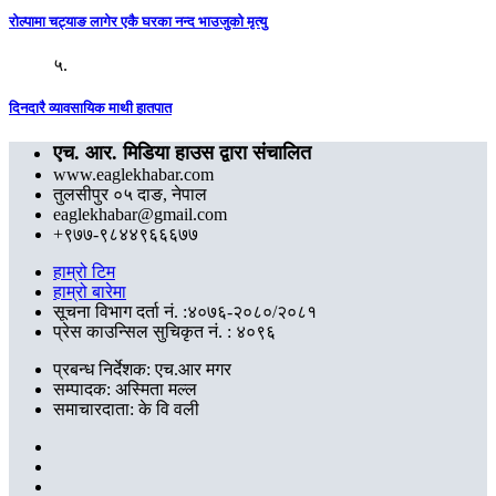
रोल्पामा चट्याङ लागेर एकै घरका नन्द भाउजुको मृत्यु
५.
दिनदारै व्यावसायिक माथी हातपात
एच. आर. मिडिया हाउस द्वारा संचालित
www.eaglekhabar.com
तुलसीपुर ०५ दाङ, नेपाल
eaglekhabar@gmail.com
+९७७-९८४४९६६६७७
हाम्रो टिम
हाम्रो बारेमा
सूचना विभाग दर्ता नं. :४०७६-२०८०/२०८१
प्रेस काउन्सिल सुचिकृत नं. : ४०९६
प्रबन्ध निर्देशक: एच.आर मगर
सम्पादक: अस्मिता मल्ल
समाचारदाता: के वि वली