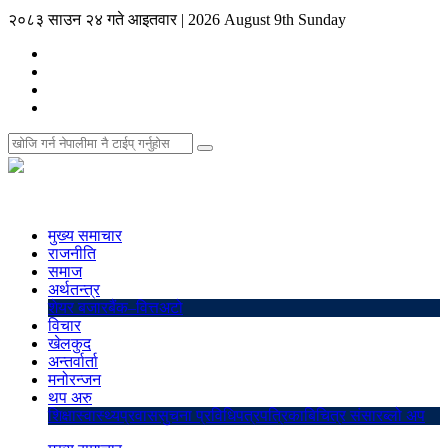
२०८३ साउन २४ गते आइतवार
|
2026 August 9th Sunday
मुख्य समाचार
राजनीति
समाज
अर्थतन्त्र
शेयर बजार
बैंक–वित्त
अटो
विचार
खेलकुद
अन्तर्वार्ता
मनोरन्जन
थप अरु
शिक्षा
स्वास्थ्य
प्रवास
सुचना प्रविधि
पत्रपत्रिका
बिचित्र संसार
ब्लो अप