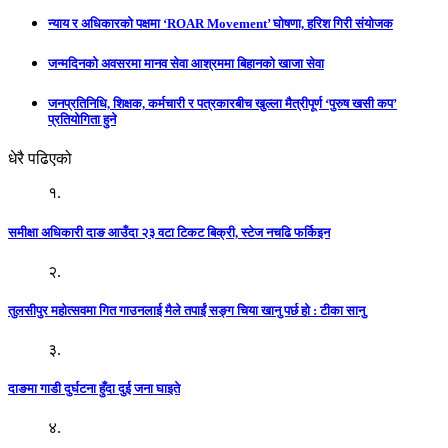
न्याय र अधिकारको पक्षमा ‘ROAR Movement’ घोषणा, हरिश गिरी संयोजक
जन्मदिनको अवसरमा मानव सेवा आश्रममा बिहानको खाजा सेवा
जनप्रतिनिधि, शिक्षक, कर्मचारी र पत्रकारबीच खुल्ला मैत्रीपूर्ण ‘पुरुष खसी कप’
प्रतियोगिता हुने
धेरै पढिएको
१.
समीक्षा अधिकारी दाङ आउँदा २३ वटा टिकट बिक्री, स्टेज नचढि फर्किइन
२.
तुलसीपुर महोत्सवमा गित गाउनलाई मैले तपाईं सङ्ग चिया खानु पर्छ हो : टीका सानु
३.
दाङमा गाडी दुर्घटना हुँदा दुई जना घाइते
४.