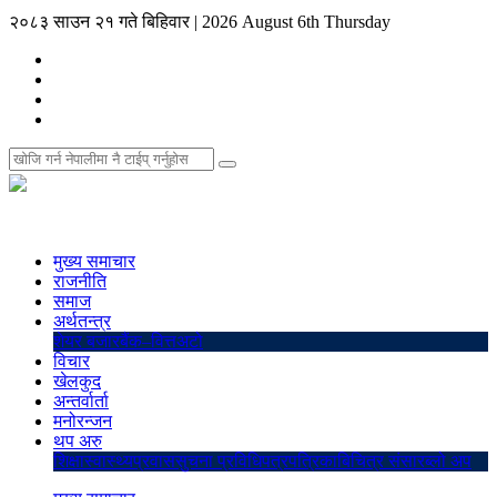
२०८३ साउन २१ गते बिहिवार
|
2026 August 6th Thursday
मुख्य समाचार
राजनीति
समाज
अर्थतन्त्र
शेयर बजार
बैंक–वित्त
अटो
विचार
खेलकुद
अन्तर्वार्ता
मनोरन्जन
थप अरु
शिक्षा
स्वास्थ्य
प्रवास
सुचना प्रविधि
पत्रपत्रिका
बिचित्र संसार
ब्लो अप