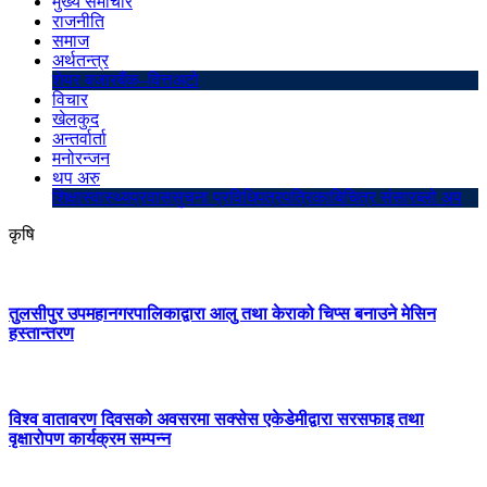
मुख्य समाचार
राजनीति
समाज
अर्थतन्त्र
शेयर बजार
बैंक–वित्त
अटो
विचार
खेलकुद
अन्तर्वार्ता
मनोरन्जन
थप अरु
शिक्षा
स्वास्थ्य
प्रवास
सुचना प्रविधि
पत्रपत्रिका
बिचित्र संसार
ब्लो अप
कृषि
तुलसीपुर उपमहानगरपालिकाद्वारा आलु तथा केराको चिप्स बनाउने मेसिन
हस्तान्तरण
विश्व वातावरण दिवसको अवसरमा सक्सेस एकेडेमीद्वारा सरसफाइ तथा
वृक्षारोपण कार्यक्रम सम्पन्न