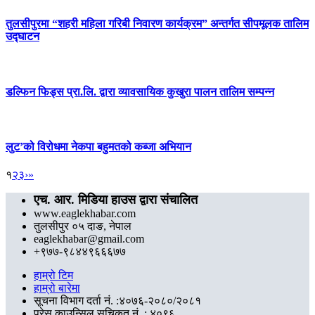
तुलसीपुरमा “शहरी महिला गरिबी निवारण कार्यक्रम” अन्तर्गत सीपमूलक तालिम
उद्घाटन
डल्फिन फिड्स प्रा.लि. द्वारा व्यावसायिक कुखुरा पालन तालिम सम्पन्न
लुट’को विरोधमा नेकपा बहुमतको कब्जा अभियान
१
२
३
›
»
एच. आर. मिडिया हाउस द्वारा संचालित
www.eaglekhabar.com
तुलसीपुर ०५ दाङ, नेपाल
eaglekhabar@gmail.com
+९७७-९८४४९६६६७७
हाम्रो टिम
हाम्रो बारेमा
सूचना विभाग दर्ता नं. :४०७६-२०८०/२०८१
प्रेस काउन्सिल सुचिकृत नं. : ४०९६