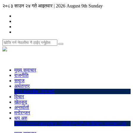
२०८३ साउन २४ गते आइतवार
|
2026 August 9th Sunday
मुख्य समाचार
राजनीति
समाज
अर्थतन्त्र
शेयर बजार
बैंक–वित्त
अटो
विचार
खेलकुद
अन्तर्वार्ता
मनोरन्जन
थप अरु
शिक्षा
स्वास्थ्य
प्रवास
सुचना प्रविधि
पत्रपत्रिका
बिचित्र संसार
ब्लो अप