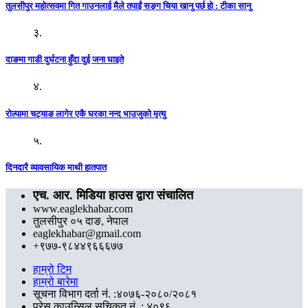
तुलसीपुर महोत्सवमा गित गाउनलाई मैले तपाईं सङ्ग चिया खानु पर्छ हो : टीका सानु
३.
दाङमा गाडी दुर्घटना हुँदा दुई जना घाइते
४.
रोल्पामा चट्याङ लागेर एकै घरका नन्द भाउजुको मृत्यु
५.
दिनदारै व्यावसायिक माथी हातपात
एच. आर. मिडिया हाउस द्वारा संचालित
www.eaglekhabar.com
तुलसीपुर ०५ दाङ, नेपाल
eaglekhabar@gmail.com
+९७७-९८४४९६६६७७
हाम्रो टिम
हाम्रो बारेमा
सूचना विभाग दर्ता नं. :४०७६-२०८०/२०८१
प्रेस काउन्सिल सुचिकृत नं. : ४०९६