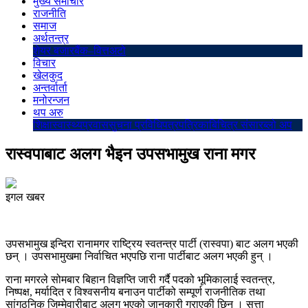
मुख्य समाचार
राजनीति
समाज
अर्थतन्त्र
शेयर बजार
बैंक–वित्त
अटो
विचार
खेलकुद
अन्तर्वार्ता
मनोरन्जन
थप अरु
शिक्षा
स्वास्थ्य
प्रवास
सुचना प्रविधि
पत्रपत्रिका
बिचित्र संसार
ब्लो अप
रास्वपाबाट अलग भैइन उपसभामुख राना मगर
इगल खबर
उपसभामुख इन्दिरा रानामगर राष्ट्रिय स्वतन्त्र पार्टी (रास्वपा) बाट अलग भएकी
छन् । उपसभामुखमा निर्वाचित भएपछि राना पार्टीबाट अलग भएकी हुन् ।
राना मगरले सोमबार बिहान विज्ञप्ति जारी गर्दै पदको भूमिकालाई स्वतन्त्र,
निष्पक्ष, मर्यादित र विश्वसनीय बनाउन पार्टीको सम्पूर्ण राजनीतिक तथा
सांगठनिक जिम्मेवारीबाट अलग भएको जानकारी गराएकी छिन् । सत्ता