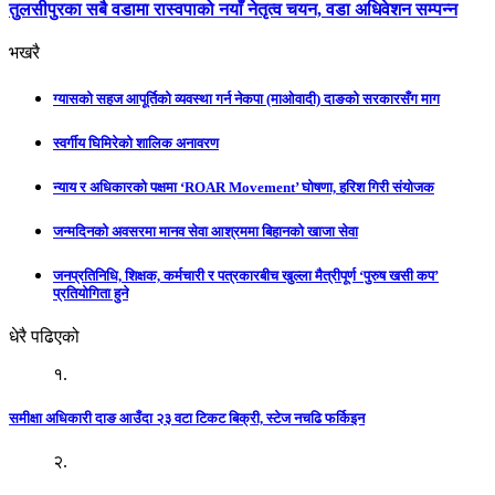
तुलसीपुरका सबै वडामा रास्वपाको नयाँ नेतृत्व चयन, वडा अधिवेशन सम्पन्न
भखरै
ग्यासको सहज आपूर्तिको व्यवस्था गर्न नेकपा (माओवादी) दाङको सरकारसँग माग
स्वर्गीय घिमिरेको शालिक अनावरण
न्याय र अधिकारको पक्षमा ‘ROAR Movement’ घोषणा, हरिश गिरी संयोजक
जन्मदिनको अवसरमा मानव सेवा आश्रममा बिहानको खाजा सेवा
जनप्रतिनिधि, शिक्षक, कर्मचारी र पत्रकारबीच खुल्ला मैत्रीपूर्ण ‘पुरुष खसी कप’
प्रतियोगिता हुने
धेरै पढिएको
१.
समीक्षा अधिकारी दाङ आउँदा २३ वटा टिकट बिक्री, स्टेज नचढि फर्किइन
२.