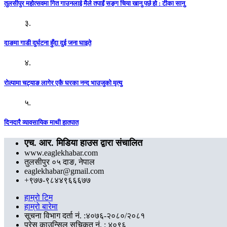
तुलसीपुर महोत्सवमा गित गाउनलाई मैले तपाईं सङ्ग चिया खानु पर्छ हो : टीका सानु
३.
दाङमा गाडी दुर्घटना हुँदा दुई जना घाइते
४.
रोल्पामा चट्याङ लागेर एकै घरका नन्द भाउजुको मृत्यु
५.
दिनदारै व्यावसायिक माथी हातपात
एच. आर. मिडिया हाउस द्वारा संचालित
www.eaglekhabar.com
तुलसीपुर ०५ दाङ, नेपाल
eaglekhabar@gmail.com
+९७७-९८४४९६६६७७
हाम्रो टिम
हाम्रो बारेमा
सूचना विभाग दर्ता नं. :४०७६-२०८०/२०८१
प्रेस काउन्सिल सुचिकृत नं. : ४०९६