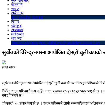
मुख्य समाचार
राजनीति
समाज
अर्थतन्त्र
शेयर बजार
बैंक–वित्त
अटो
विचार
खेलकुद
अन्तर्वार्ता
मनोरन्जन
थप अरु
शिक्षा
स्वास्थ्य
प्रवास
सुचना प्रविधि
पत्रपत्रिका
बिचित्र संसार
ब्लो अप
सुर्खेतको विरेन्द्रनगरमा आयोजित दोस्रो चुली कपको 
इगल खबर
सुर्खेतको वीरेन्द्रनगरमा आयोजित दोस्रो चुली कपको उपाधि रुकुम पश्चिमले जि
विजेता रुकुम पश्चिमले कप सहित नगद २ लाख २० हजार पुरस्कार पाएको छ । उप 
नगद जितेको छ ।
एपिएफले ५० हजार पाएको छ । रुकुम पश्चिमले लामो समयपछि पुरुष भलिबलमा उप