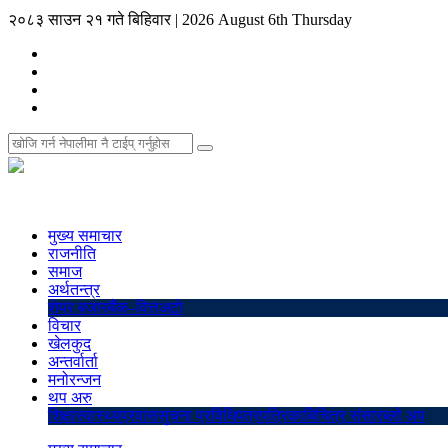
२०८३ साउन २१ गते बिहिवार
|
2026 August 6th Thursday
मुख्य समाचार
राजनीति
समाज
अर्थतन्त्र
शेयर बजार
बैंक–वित्त
अटो
विचार
खेलकुद
अन्तर्वार्ता
मनोरन्जन
थप अरु
शिक्षा
स्वास्थ्य
प्रवास
सुचना प्रविधि
पत्रपत्रिका
बिचित्र संसार
ब्लो अप