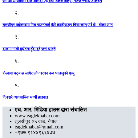
समीक्षा अधिकारी दाङ आउँदा २३ वटा टिकट बिक्री, स्टेज नचढि फर्किइन
२.
तुलसीपुर महोत्सवमा गित गाउनलाई मैले तपाईं सङ्ग चिया खानु पर्छ हो : टीका सानु
३.
दाङमा गाडी दुर्घटना हुँदा दुई जना घाइते
४.
रोल्पामा चट्याङ लागेर एकै घरका नन्द भाउजुको मृत्यु
५.
दिनदारै व्यावसायिक माथी हातपात
एच. आर. मिडिया हाउस द्वारा संचालित
www.eaglekhabar.com
तुलसीपुर ०५ दाङ, नेपाल
eaglekhabar@gmail.com
+९७७-९८४४९६६६७७