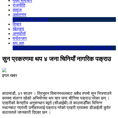
मुख्य समाचार
राजनीति
समाज
अर्थतन्त्र
शेयर बजार
बैंक–वित्त
अटो
विचार
खेलकुद
अन्तर्वार्ता
मनोरन्जन
थप अरु
शिक्षा
स्वास्थ्य
प्रवास
सुचना प्रविधि
पत्रपत्रिका
बिचित्र संसार
ब्लो अप
सुन प्रकरणमा थप ४ जना चिनियाँ नागरिक पक्राउ
इगल खबर
काठमाडौ, ३१ साउन । त्रिभुवन विमानस्थलबाट अबैध रुपमो सुन भित्र्याउने
काममा संलग्न रहेको अभियोगमा थप चार जना चीनिया पक्राउ परेका छन् ।
प्रहरीको केन्द्रीय अनुसन्धान ब्यूरो (सीआईबी) ले काठमाडौँका विभिन्न
स्थानबाट गएराती उनीहरुलाई पक्राउ गरेको प्रहरी प्रवक्ता डीआईजी कुवेर
कठायतले जानकारी दिएका छन ।