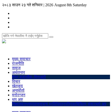
२०८३ साउन २३ गते शनिवार
|
2026 August 8th Saturday
मुख्य समाचार
राजनीति
समाज
अर्थतन्त्र
शेयर बजार
बैंक–वित्त
अटो
विचार
खेलकुद
अन्तर्वार्ता
मनोरन्जन
थप अरु
शिक्षा
स्वास्थ्य
प्रवास
सुचना प्रविधि
पत्रपत्रिका
बिचित्र संसार
ब्लो अप