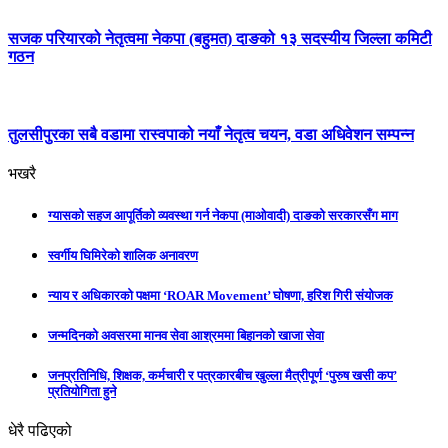
सजक परियारको नेतृत्वमा नेकपा (बहुमत) दाङको १३ सदस्यीय जिल्ला कमिटी
गठन
तुलसीपुरका सबै वडामा रास्वपाको नयाँ नेतृत्व चयन, वडा अधिवेशन सम्पन्न
भखरै
ग्यासको सहज आपूर्तिको व्यवस्था गर्न नेकपा (माओवादी) दाङको सरकारसँग माग
स्वर्गीय घिमिरेको शालिक अनावरण
न्याय र अधिकारको पक्षमा ‘ROAR Movement’ घोषणा, हरिश गिरी संयोजक
जन्मदिनको अवसरमा मानव सेवा आश्रममा बिहानको खाजा सेवा
जनप्रतिनिधि, शिक्षक, कर्मचारी र पत्रकारबीच खुल्ला मैत्रीपूर्ण ‘पुरुष खसी कप’
प्रतियोगिता हुने
धेरै पढिएको