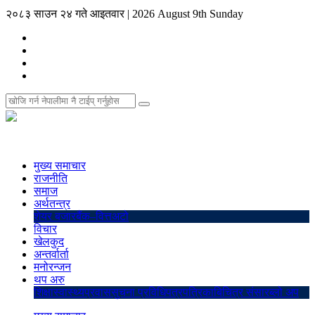
२०८३ साउन २४ गते आइतवार
|
2026 August 9th Sunday
मुख्य समाचार
राजनीति
समाज
अर्थतन्त्र
शेयर बजार
बैंक–वित्त
अटो
विचार
खेलकुद
अन्तर्वार्ता
मनोरन्जन
थप अरु
शिक्षा
स्वास्थ्य
प्रवास
सुचना प्रविधि
पत्रपत्रिका
बिचित्र संसार
ब्लो अप