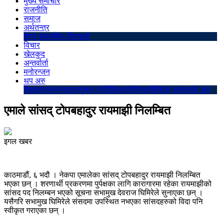
मुख्य समाचार
राजनीति
समाज
अर्थतन्त्र
शेयर बजार
बैंक–वित्त
अटो
विचार
खेलकुद
अन्तर्वार्ता
मनोरन्जन
थप अरु
शिक्षा
स्वास्थ्य
प्रवास
सुचना प्रविधि
पत्रपत्रिका
बिचित्र संसार
ब्लो अप
एमाले सांसद् टोपबहादुर रायमाझी निलम्बित
इगल खबर
काठमाडौं, ६ भदौ । नेकपा एमालेका सांसद् टोपबहादुर रायमाझी निलम्बित
भएका छन् । शरणार्थी प्रकरणमा पुर्पक्षका लागि कारागारमा रहेका रायमाझीको
सांसद पद निलम्बन भएको सूचना सभामुख देवराज घिमिरेले सुनाएका छन् ।
यसैगरि सभामुख घिमिरेले संसदमा उपस्थित नभएका सांसदहरुको विदा पनि
स्वीकृत गराएका छन् ।