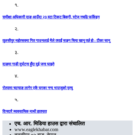
१.
समीक्षा अधिकारी दाङ आउँदा २३ वटा टिकट बिक्री, स्टेज नचढि फर्किइन
२.
तुलसीपुर महोत्सवमा गित गाउनलाई मैले तपाईं सङ्ग चिया खानु पर्छ हो : टीका सानु
३.
दाङमा गाडी दुर्घटना हुँदा दुई जना घाइते
४.
रोल्पामा चट्याङ लागेर एकै घरका नन्द भाउजुको मृत्यु
५.
दिनदारै व्यावसायिक माथी हातपात
एच. आर. मिडिया हाउस द्वारा संचालित
www.eaglekhabar.com
तुलसीपुर ०५ दाङ, नेपाल