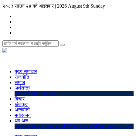
२०८३ साउन २४ गते आइतवार
|
2026 August 9th Sunday
मुख्य समाचार
राजनीति
समाज
अर्थतन्त्र
शेयर बजार
बैंक–वित्त
अटो
विचार
खेलकुद
अन्तर्वार्ता
मनोरन्जन
थप अरु
शिक्षा
स्वास्थ्य
प्रवास
सुचना प्रविधि
पत्रपत्रिका
बिचित्र संसार
ब्लो अप