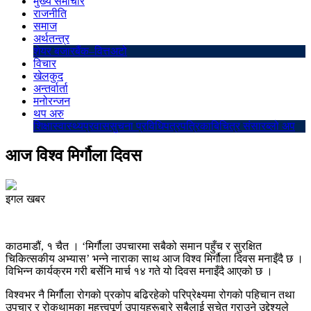
मुख्य समाचार
राजनीति
समाज
अर्थतन्त्र
शेयर बजार
बैंक–वित्त
अटो
विचार
खेलकुद
अन्तर्वार्ता
मनोरन्जन
थप अरु
शिक्षा
स्वास्थ्य
प्रवास
सुचना प्रविधि
पत्रपत्रिका
बिचित्र संसार
ब्लो अप
आज विश्व मिर्गौला दिवस
इगल खबर
काठमाडौं, १ चैत । ‘मिर्गौला उपचारमा सबैको समान पहुँच र सुरक्षित
चिकित्सकीय अभ्यास’ भन्ने नाराका साथ आज विश्व मिर्गौला दिवस मनाइँदै छ ।
विभिन्न कार्यक्रम गरी बर्सेनि मार्च १४ गते यो दिवस मनाइँदै आएको छ ।
विश्वभर नै मिर्गौला रोगको प्रकोप बढिरहेको परिप्रेक्ष्यमा रोगको पहिचान तथा
उपचार र रोकथामका महत्त्वपूर्ण उपायहरूबारे सबैलाई सचेत गराउने उद्देश्यले