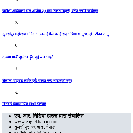
समीक्षा अधिकारी दाङ आउँदा २३ वटा टिकट बिक्री, स्टेज नचढि फर्किइन
२.
तुलसीपुर महोत्सवमा गित गाउनलाई मैले तपाईं सङ्ग चिया खानु पर्छ हो : टीका सानु
३.
दाङमा गाडी दुर्घटना हुँदा दुई जना घाइते
४.
रोल्पामा चट्याङ लागेर एकै घरका नन्द भाउजुको मृत्यु
५.
दिनदारै व्यावसायिक माथी हातपात
एच. आर. मिडिया हाउस द्वारा संचालित
www.eaglekhabar.com
तुलसीपुर ०५ दाङ, नेपाल
eaglekhabar@gmail.com