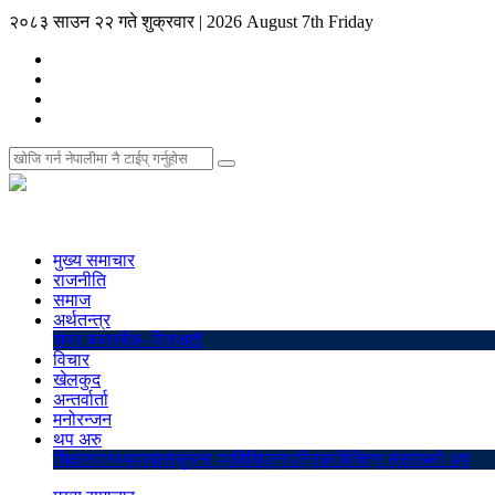
२०८३ साउन २२ गते शुक्रवार
|
2026 August 7th Friday
मुख्य समाचार
राजनीति
समाज
अर्थतन्त्र
शेयर बजार
बैंक–वित्त
अटो
विचार
खेलकुद
अन्तर्वार्ता
मनोरन्जन
थप अरु
शिक्षा
स्वास्थ्य
प्रवास
सुचना प्रविधि
पत्रपत्रिका
बिचित्र संसार
ब्लो अप