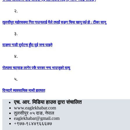
२.
तुलसीपुर महोत्सवमा गित गाउनलाई मैले तपाईं सङ्ग चिया खानु पर्छ हो : टीका सानु
३.
दाङमा गाडी दुर्घटना हुँदा दुई जना घाइते
४.
रोल्पामा चट्याङ लागेर एकै घरका नन्द भाउजुको मृत्यु
५.
दिनदारै व्यावसायिक माथी हातपात
एच. आर. मिडिया हाउस द्वारा संचालित
www.eaglekhabar.com
तुलसीपुर ०५ दाङ, नेपाल
eaglekhabar@gmail.com
+९७७-९८४४९६६६७७