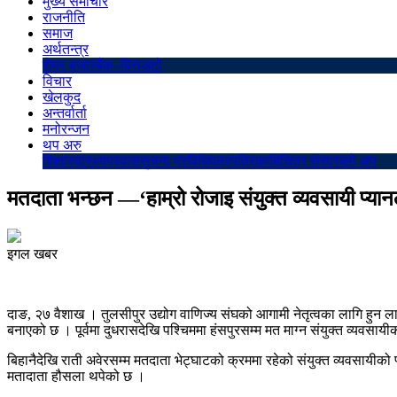
मुख्य समाचार
राजनीति
समाज
अर्थतन्त्र
शेयर बजार
बैंक–वित्त
अटो
विचार
खेलकुद
अन्तर्वार्ता
मनोरन्जन
थप अरु
शिक्षा
स्वास्थ्य
प्रवास
सुचना प्रविधि
पत्रपत्रिका
बिचित्र संसार
ब्लो अप
मतदाता भन्छन —‘हाम्रो रोजाइ संयुक्त व्यवसायी प्यानल
इगल खबर
दाङ, २७ वैशाख । तुलसीपुर उद्योग वाणिज्य संघको आगामी नेतृत्वका लागि हुन ला
बनाएको छ । पूर्वमा दुधरासदेखि पश्चिममा हंसपुरसम्म मत माग्न संयुक्त व्यव
बिहानैदेखि राती अवेरसम्म मतदाता भेट्घाटको क्रममा रहेको संयुक्त व्यवसाय
मतादाता हौसला थपेको छ ।