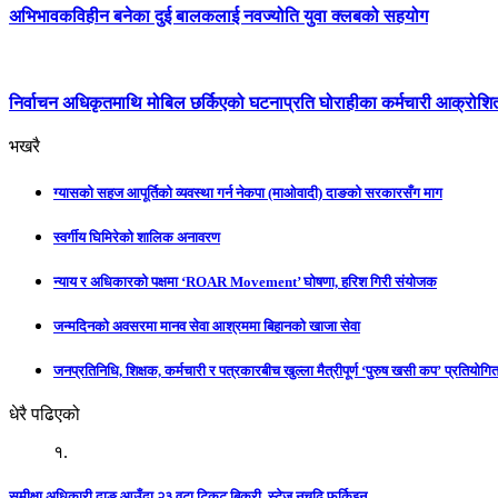
अभिभावकविहीन बनेका दुई बालकलाई नवज्योति युवा क्लबको सहयोग
निर्वाचन अधिकृतमाथि मोबिल छर्किएको घटनाप्रति घोराहीका कर्मचारी आक्रोश
भखरै
ग्यासको सहज आपूर्तिको व्यवस्था गर्न नेकपा (माओवादी) दाङको सरकारसँग माग
स्वर्गीय घिमिरेको शालिक अनावरण
न्याय र अधिकारको पक्षमा ‘ROAR Movement’ घोषणा, हरिश गिरी संयोजक
जन्मदिनको अवसरमा मानव सेवा आश्रममा बिहानको खाजा सेवा
जनप्रतिनिधि, शिक्षक, कर्मचारी र पत्रकारबीच खुल्ला मैत्रीपूर्ण ‘पुरुष खसी कप’ प्रतियोगिता
धेरै पढिएको
१.
समीक्षा अधिकारी दाङ आउँदा २३ वटा टिकट बिक्री, स्टेज नचढि फर्किइन