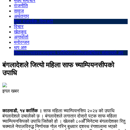
मुख्य समाचार
राजनीति
समाज
अर्थतन्त्र
शेयर बजार
बैंक–वित्त
अटो
विचार
खेलकुद
अन्तर्वार्ता
मनोरन्जन
थप अरु
शिक्षा
स्वास्थ्य
प्रवास
सुचना प्रविधि
पत्रपत्रिका
बिचित्र संसार
ब्लो अप
बंगलादेशले जित्यो महिला साफ च्याम्पियनसीपको
उपाधि
इगल खबर
काठमाडौ, १४ कार्तिक ।
साफ महिला च्याम्पियनसिप २०२४ को उपाधि
बंगलादेशले उचालेको छ । बंगलादेशले लगातार दोस्रो पटक साफ महिला
च्याम्पियनसिपको उपाधि जितेको हो । खेलको ८०औँ मिनेटमा बंगलादेशका रितु
चक्माले नेपालविरुद्ध निर्णायक गोल गरिन् बुधवार दशरथ रंगशालामा भएको