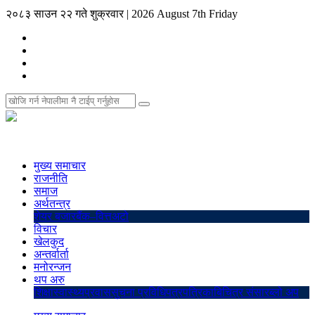
२०८३ साउन २२ गते शुक्रवार
|
2026 August 7th Friday
मुख्य समाचार
राजनीति
समाज
अर्थतन्त्र
शेयर बजार
बैंक–वित्त
अटो
विचार
खेलकुद
अन्तर्वार्ता
मनोरन्जन
थप अरु
शिक्षा
स्वास्थ्य
प्रवास
सुचना प्रविधि
पत्रपत्रिका
बिचित्र संसार
ब्लो अप