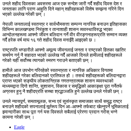
उनले शहीद दिवसका अवसरमा आज एक सन्देश जारी गर्दै शहीद दिवस देश र
जनताका लागि प्राण आहुति दिने महान् शहीदहरूको विशेष सम्झना गरिने दिन
भएको उल्लेख गरेकी छन् ।
नेपाली जनतालाई स्वतन्त्र र सार्वभौमसत्ता सम्पन्न नागरिक बनाउन इतिहासका
विभिन्न कालखण्डमा निरंकुश र तानाशाही शासन व्यवस्थाविरुद्ध भएका
आन्दोलनहरूमा आफ्नो जीवन बलिदान गर्ने वीर वीरङ्गनाहरूप्रति सम्मान व्यक्त
गर्दै हरेक वर्ष माघ १६ गते शहीद दिवस मनाइँदै आइएको छ ।
राष्ट्रपति भण्डारीले आफ्नो अमूल्य जीवनलाई जनता र राष्ट्रको हितका खातिर
समर्पण गर्नु नै सहादत भएको उल्लेख गर्दै आजको दिनले हामीलाई शहीदहरूले
गरेको यही सर्वोच्च त्यागको स्मरण गराउने बताएकी छन् ।
हामीले आज उपभोग गरिरहेको स्वतन्त्रता र नागरिक अधिकार विगतमा
शहीदहरूले गरेका बलिदानको प्रतिफल हो । तसर्थ शहीदहरूको बलिदानद्वारा
प्राप्त भएको सङ्घीय लोकतान्त्रिक गणतन्त्रात्मक शासन व्यवस्थाको
माध्यमद्वारा दिगो शान्ति, सुशासन, विकास र समृद्धिको आकाङ्क्षा पूरा गर्नेतर्फ
अग्रसर हुनु नै शहीदप्रति सच्चा श्रद्धाञ्जलि हुने उल्लेख उनले गरेकी छन् ।
उनले न्यायपूर्ण, समतामूलक, सभ्य एवं सुसंस्कृत समाजका साथै समृद्ध राष्ट्र
बनाउने शहीदको सपनालाई मूर्तरूप दिन आ–आफ्नो तर्फबाट खेल्नुपर्ने भूमिकालाई
इमान्दारीका साथ पूरा गर्न यस दिवसले सबैलाई प्रेरणा प्रदान गरोस् भन्ने
कामना गरेकी छन् ।
Eagle