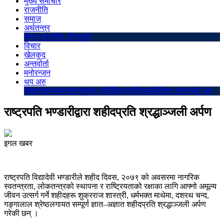
मुख्य समाचार
राजनीति
समाज
अर्थतन्त्र
शेयर बजार
बैंक–वित्त
अटो
विचार
खेलकुद
अन्तर्वार्ता
मनोरन्जन
थप अरु
शिक्षा
स्वास्थ्य
प्रवास
सुचना प्रविधि
पत्रपत्रिका
बिचित्र संसार
ब्लो अप
राष्ट्रपति भण्डारीद्वारा शहीदप्रति श्रद्धाञ्जली अर्पण
इगल खबर
राष्ट्रपति विद्यादेवी भण्डारीले शहीद दिवस, २०७९ को अवसरमा नागरिक
स्वतन्त्रता, लोकतन्त्रको स्थापना र राष्ट्रियताको रक्षाका लागि आफ्नो अमूल्य
जीवन उत्सर्ग गर्ने शहीदहरू शुक्रराज शास्त्री, धर्मभक्त माथेमा, दशरथ चन्द,
गङ्गालाल श्रेष्ठलगायत सम्पूर्ण ज्ञात–अज्ञात शहीदप्रति श्रद्धाञ्जली अर्पण
गरेकी छन् ।