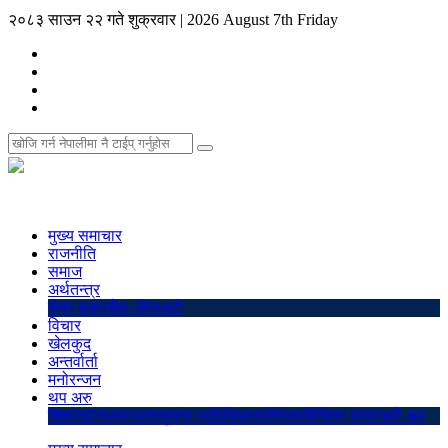
२०८३ साउन २२ गते शुक्रवार
|
2026 August 7th Friday
मुख्य समाचार
राजनीति
समाज
अर्थतन्त्र
शेयर बजार
बैंक–वित्त
अटो
विचार
खेलकुद
अन्तर्वार्ता
मनोरन्जन
थप अरु
शिक्षा
स्वास्थ्य
प्रवास
सुचना प्रविधि
पत्रपत्रिका
बिचित्र संसार
ब्लो अप