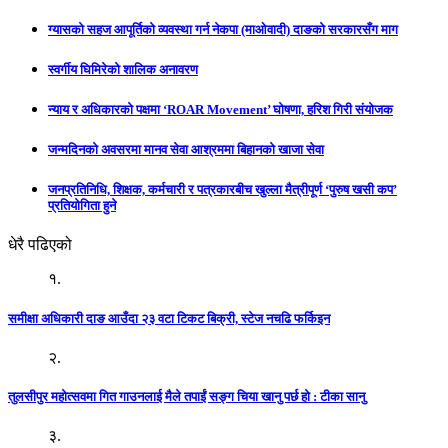
ग्यासको सहज आपूर्तिको व्यवस्था गर्न नेकपा (माओवादी) दाङको सरकारसँग माग
स्वर्गीय घिमिरेको शालिक अनावरण
न्याय र अधिकारको पक्षमा ‘ROAR Movement’ घोषणा, हरिश गिरी संयोजक
जन्मदिनको अवसरमा मानव सेवा आश्रममा बिहानको खाजा सेवा
जनप्रतिनिधि, शिक्षक, कर्मचारी र पत्रकारबीच खुल्ला मैत्रीपूर्ण ‘पुरुष खसी कप’
प्रतियोगिता हुने
धेरै पढिएको
१.
समीक्षा अधिकारी दाङ आउँदा २३ वटा टिकट बिक्री, स्टेज नचढि फर्किइन
२.
तुलसीपुर महोत्सवमा गित गाउनलाई मैले तपाईं सङ्ग चिया खानु पर्छ हो : टीका सानु
३.