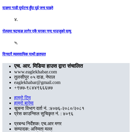
दाङमा गाडी दुर्घटना हुँदा दुई जना घाइते
४.
रोल्पामा चट्याङ लागेर एकै घरका नन्द भाउजुको मृत्यु
५.
दिनदारै व्यावसायिक माथी हातपात
एच. आर. मिडिया हाउस द्वारा संचालित
www.eaglekhabar.com
तुलसीपुर ०५ दाङ, नेपाल
eaglekhabar@gmail.com
+९७७-९८४४९६६६७७
हाम्रो टिम
हाम्रो बारेमा
सूचना विभाग दर्ता नं. :४०७६-२०८०/२०८१
प्रेस काउन्सिल सुचिकृत नं. : ४०९६
प्रबन्ध निर्देशक: एच.आर मगर
सम्पादक: अस्मिता मल्ल