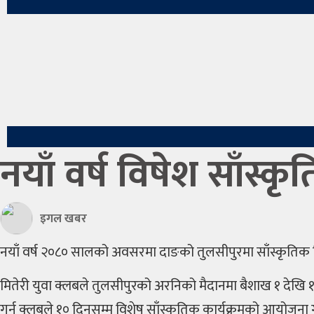
अटो
विचार
खेलकुद
अन्तर्वार्ता
मनोरन्जन
नयाँ वर्ष विषेश साँस्क
थप
अरु
इगल खबर
शिक्षा
नयाँ वर्ष २०८० सालको अवसरमा दाङको तुलसीपुरमा साँस्कृतिक विष
स्वास्थ्य
मितेरी युवा क्लबले तुलसीपुरको अरनिको मैदानमा बैशाख १ देखि 
प्रवास
गर्न क्लबले १० दिनसम्म विशेष साँस्कृतिक कार्यक्रमको आयोजन