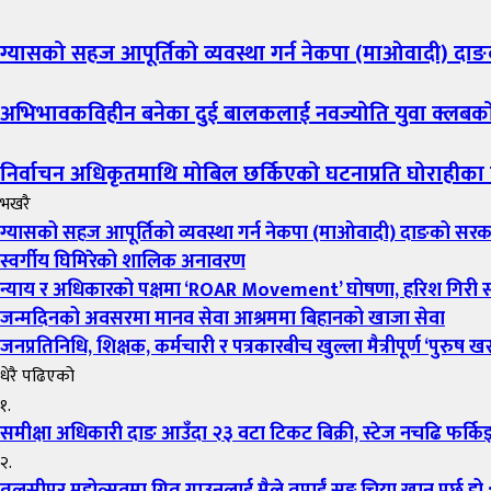
ग्यासको सहज आपूर्तिको व्यवस्था गर्न नेकपा (माओवादी) द
अभिभावकविहीन बनेका दुई बालकलाई नवज्योति युवा क्लब
निर्वाचन अधिकृतमाथि मोबिल छर्किएको घटनाप्रति घोराहीका
भखरै
ग्यासको सहज आपूर्तिको व्यवस्था गर्न नेकपा (माओवादी) दाङको सर
स्वर्गीय घिमिरेको शालिक अनावरण
न्याय र अधिकारको पक्षमा ‘ROAR Movement’ घोषणा, हरिश गिरी
जन्मदिनको अवसरमा मानव सेवा आश्रममा बिहानको खाजा सेवा
जनप्रतिनिधि, शिक्षक, कर्मचारी र पत्रकारबीच खुल्ला मैत्रीपूर्ण ‘पुरुष ख
धेरै पढिएको
१.
समीक्षा अधिकारी दाङ आउँदा २३ वटा टिकट बिक्री, स्टेज नचढि फर्कि
२.
तुलसीपुर महोत्सवमा गित गाउनलाई मैले तपाईं सङ्ग चिया खानु पर्छ हो 