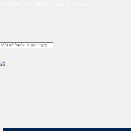
२०८३ साउन २३ गते शनिवार
|
2026 August 8th Saturday
मुख्य
समाचार
राजनीति
समाज
अर्थतन्त्र
शेयर
बजार
बैंक–
वित्त