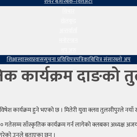
शेयर बजार
बैंक–वित्त
अटो
विचार
खेलकुद
अन्तर्वार्ता
मनोरन्जन
थप अरु
शिक्षा
स्वास्थ्य
प्रवास
सुचना प्रविधि
पत्रपत्रिका
बिचित्र संसार
ब्लो अप
ृतिक कार्यक्रम दाङको त
ेश कार्यक्रम हुने भएको छ । मितेरी युवा क्लव तुलसीपुरले नयाँ 
१० गतेसम्म साँस्कृतिक कार्यक्रम गर्न लागेको क्लबका अध्यक्ष 
ा गरेको उनले बताएका छन ।