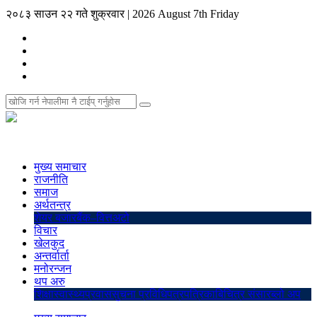
२०८३ साउन २२ गते शुक्रवार
|
2026 August 7th Friday
मुख्य समाचार
राजनीति
समाज
अर्थतन्त्र
शेयर बजार
बैंक–वित्त
अटो
विचार
खेलकुद
अन्तर्वार्ता
मनोरन्जन
थप अरु
शिक्षा
स्वास्थ्य
प्रवास
सुचना प्रविधि
पत्रपत्रिका
बिचित्र संसार
ब्लो अप