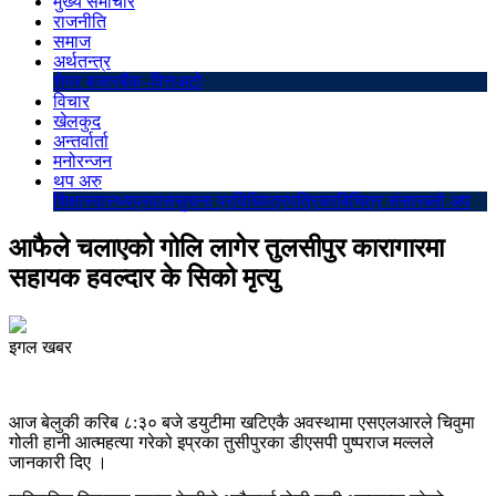
मुख्य समाचार
राजनीति
समाज
अर्थतन्त्र
शेयर बजार
बैंक–वित्त
अटो
विचार
खेलकुद
अन्तर्वार्ता
मनोरन्जन
थप अरु
शिक्षा
स्वास्थ्य
प्रवास
सुचना प्रविधि
पत्रपत्रिका
बिचित्र संसार
ब्लो अप
आफैले चलाएको गोलि लागेर तुलसीपुर कारागारमा
सहायक हवल्दार के सिको मृत्यु
इगल खबर
आज बेलुकी करिब ८:३० बजे डयुटीमा खटिएकै अवस्थामा एसएलआरले चिवुमा
गोली हानी आत्महत्या गरेको इप्रका तुसीपुरका डीएसपी पुष्पराज मल्लले
जानकारी दिए ।