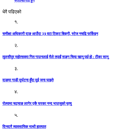
प्रतियोगिता हुने
धेरै पढिएको
१.
समीक्षा अधिकारी दाङ आउँदा २३ वटा टिकट बिक्री, स्टेज नचढि फर्किइन
२.
तुलसीपुर महोत्सवमा गित गाउनलाई मैले तपाईं सङ्ग चिया खानु पर्छ हो : टीका सानु
३.
दाङमा गाडी दुर्घटना हुँदा दुई जना घाइते
४.
रोल्पामा चट्याङ लागेर एकै घरका नन्द भाउजुको मृत्यु
५.
दिनदारै व्यावसायिक माथी हातपात