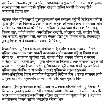
पूर्व जिल्ला अध्यक्ष सुशील बस्नेत, उपाध्यक्षहरु बसुन्धरा गौतम र लीला शाहलाई
सल्लाहकारमा चयन गरेको युनियन दाङका सचिव अमरक्षिति भण्डारीले
जानकारी दिएका छन् ।
बैठकले प्रेस युनियनलाई चुस्तदुरुस्तसँगै कुनै तत्काल गर्नुपर्ने निर्णयहरु गर्नेगरी
प्रेस युनियनका जिल्ला अध्यक्ष नारायण खड्काको संयोजकत्वमा १५ सदस्यीय
सचिवालय समेत गठन गरेको छ । सचिवालय सदस्यमा गोपाल शर्मा भट्राई,
किरण शाह, पार्वती बस्नेत, अमरक्षितिज भण्डारी, लीलाधर वली, सन्तोष केसी,
उमा भण्डारी, सुशीला वली, नारायण नेपाल, शिव पुन, हिमाल महरा, टेकबहादुर
पुन,पूर्णप्रकाश विश्वकर्मा र नवराज घिमिरे छन् ।
बैठकले प्रेस युनियन दाङलाई संगठित र क्रियाशिल बनाउनका लागि प्रेस
युनियन दाङका उपाध्यक्ष पार्वती बस्नेतको सयोजकत्वमा महिला विभाग गठन
गरेको छ । सदस्यमा सुशीला वली, सपना पौडेल, देवका परियार र सदस्य
सचिवमा उमा भण्डारी छन् । प्रेस युनियनका जिल्ला अध्यक्ष नारायण खड्काको
अध्यक्षतामा भएको बैठकमा प्रेस युनियनका केन्द्रीय सदस्य देवेन्द्र बस्नेतले
युनियनलाई संगठित र व्यवस्थीत गराउदै युनियनले पत्रकारहरुको
क्षमताअभिवृद्धिमा विशेष ध्यानदिन नेतृत्वलाई निर्देशन दिए । उनले त्यसका लागि
अग्रज तथा नयाँ पुस्तासँग समन्वय गरेर अघि बढ्न सुझाव दिए ।
बैठकमा प्रेस युनियनका केन्द्रीय सदस्य अञ्जना चौधरीले प्रेस युनियनलाई
जिल्ला पत्रकारहरुको अग्रनी सस्थाका रुपमा अघि बढाउन र लोकतन्त्रप्रति
आस्थावान पत्रकारहरुकाविचमा बलियो सहकार्य गर्न सुझाव दिइन । बैठकको
सहजीकरण जिल्ला सचिव भण्डारीले गरेका थिए ।