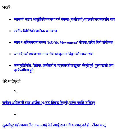
भखरै
ग्यासको सहज आपूर्तिको व्यवस्था गर्न नेकपा (माओवादी) दाङको सरकारसँग माग
स्वर्गीय घिमिरेको शालिक अनावरण
न्याय र अधिकारको पक्षमा ‘ROAR Movement’ घोषणा, हरिश गिरी संयोजक
जन्मदिनको अवसरमा मानव सेवा आश्रममा बिहानको खाजा सेवा
जनप्रतिनिधि, शिक्षक, कर्मचारी र पत्रकारबीच खुल्ला मैत्रीपूर्ण ‘पुरुष खसी कप’
प्रतियोगिता हुने
धेरै पढिएको
१.
समीक्षा अधिकारी दाङ आउँदा २३ वटा टिकट बिक्री, स्टेज नचढि फर्किइन
२.
तुलसीपुर महोत्सवमा गित गाउनलाई मैले तपाईं सङ्ग चिया खानु पर्छ हो : टीका सानु