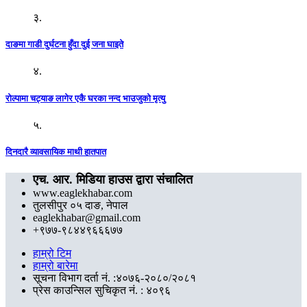
३.
दाङमा गाडी दुर्घटना हुँदा दुई जना घाइते
४.
रोल्पामा चट्याङ लागेर एकै घरका नन्द भाउजुको मृत्यु
५.
दिनदारै व्यावसायिक माथी हातपात
एच. आर. मिडिया हाउस द्वारा संचालित
www.eaglekhabar.com
तुलसीपुर ०५ दाङ, नेपाल
eaglekhabar@gmail.com
+९७७-९८४४९६६६७७
हाम्रो टिम
हाम्रो बारेमा
सूचना विभाग दर्ता नं. :४०७६-२०८०/२०८१
प्रेस काउन्सिल सुचिकृत नं. : ४०९६