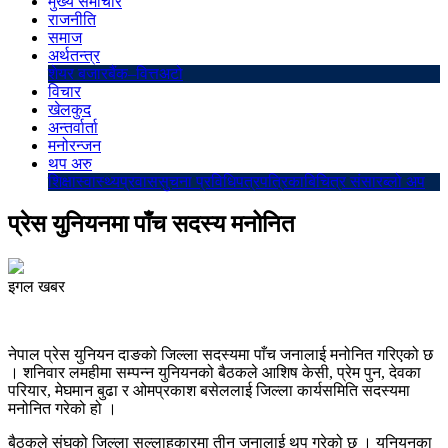
मुख्य समाचार
राजनीति
समाज
अर्थतन्त्र
शेयर बजार
बैंक–वित्त
अटो
विचार
खेलकुद
अन्तर्वार्ता
मनोरन्जन
थप अरु
शिक्षा
स्वास्थ्य
प्रवास
सुचना प्रविधि
पत्रपत्रिका
बिचित्र संसार
ब्लो अप
प्रेस युनियनमा पाँच सदस्य मनोनित
इगल खबर
नेपाल प्रेस युनियन दाङको जिल्ला सदस्यमा पाँच जनालाई मनोनित गरिएको छ
। शनिवार लमहीमा सम्पन्न युनियनको बैठकले आशिष केसी, प्रेम पुन, देवका
परियार, मेघमान बुढा र ओमप्रकाश बसेललाई जिल्ला कार्यसमिति सदस्यमा
मनोनित गरेको हो ।
बैठकले संघको जिल्ला सल्लाहकारमा तीन जनालाई थप गरेको छ । युनियनका