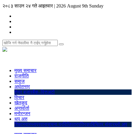
२०८३ साउन २४ गते आइतवार
|
2026 August 9th Sunday
मुख्य समाचार
राजनीति
समाज
अर्थतन्त्र
शेयर बजार
बैंक–वित्त
अटो
विचार
खेलकुद
अन्तर्वार्ता
मनोरन्जन
थप अरु
शिक्षा
स्वास्थ्य
प्रवास
सुचना प्रविधि
पत्रपत्रिका
बिचित्र संसार
ब्लो अप