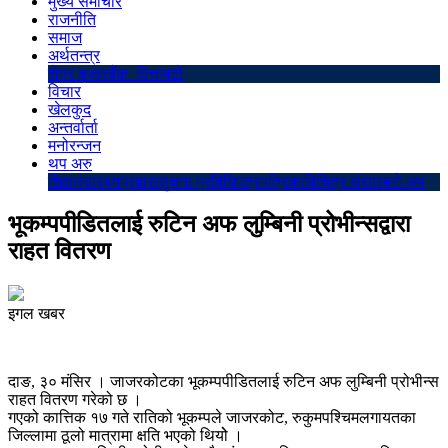
मुख्य समाचार
राजनीति
समाज
अर्थतन्त्र
शेयर बजार
बैंक–वित्त
अटो
विचार
खेलकुद
अन्तर्वार्ता
मनोरन्जन
थप अरु
शिक्षा
स्वास्थ्य
प्रवास
सुचना प्रविधि
पत्रपत्रिका
बिचित्र संसार
ब्लो अप
भूकम्पपीडितलाई रुटिन अफ लुम्बिनी प्रोभीन्सद्वारा
राहत वितरण
इगल खबर
दाङ, ३० मंसिर । जाजरकोटका भूकम्पपीडितलाई रुटिन अफ लुम्बिनी प्रोभीन्स
राहत वितरण गरेको छ ।
गएको कात्तिक १७ गते रातिको भूकम्पले जाजरकोट, रुकुमपश्चिमलगायतका
जिल्लामा ठूलो मात्रामा क्षति भएको थियोे ।