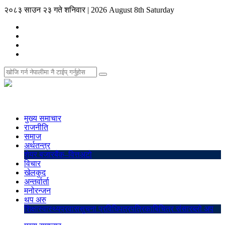
२०८३ साउन २३ गते शनिवार
|
2026 August 8th Saturday
मुख्य समाचार
राजनीति
समाज
अर्थतन्त्र
शेयर बजार
बैंक–वित्त
अटो
विचार
खेलकुद
अन्तर्वार्ता
मनोरन्जन
थप अरु
शिक्षा
स्वास्थ्य
प्रवास
सुचना प्रविधि
पत्रपत्रिका
बिचित्र संसार
ब्लो अप