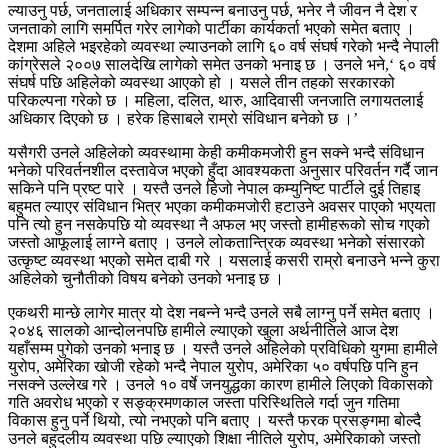
ल्याउनु पर्छ, जनतालाई अधिकार सम्पन्न बनाउनु पर्छ, भनेर नै जीवन नै देश र
जनताको लागि समर्पित गरेर लागेको पार्टीका कार्यकर्ता भएको समेत बताए ।
देशमा अहिले भइरहेको व्यवस्था ल्याउनको लागि ६० वर्ष संघर्ष गरेको भन्दै नेपाली
कांग्रेसले २००७ सालदेखि लागेको समेत उनको भनाइ छ । उनले भने,‘ ६० वर्ष
संघर्ष पछि अहिलेको व्यवस्था आएको हो । यसले तीन तहको सरकारको
परिकल्पना गरेको छ । महिला, दलित, थारु, आदिवासी जनजाति लगायतलाई
अधिकार दिएको छ । हरेक हिसाबले राम्रो संविधान बनेको छ ।’
यसैगरी उनले अहिलेको व्यवस्थामा केही कमीकमजोरी हुन सक्ने भन्दै संविधान
भनेको परिवर्तनशील दस्तावेज भएको हुँदा आवश्यकता अनुसार परिवर्तन गर्दै जान
सकिने पनि प्रष्ट पारे । यस्तै उनले हिजो नेपाल कम्युनिष्ट पार्टीले दुई तिहाइ
बहुमत ल्याएर संविधान भित्र भएका कमीकमजोरी हटाउने अवसर पाएको भएयता
पनि त्यो हुन नसकेपछि यो व्यवस्था नै अफल भए जस्तो हामीहरूको सोच गएको
जस्तो आफूलाई लाग्ने बताए । उनले लोकतान्त्रिक व्यवस्था भनेको संसारको
उत्कृष्ट व्यवस्था भएको समेत दाबी गरे । यसलाई कसरी राम्रो बनाउने भन्ने कुरा
अहिलेको चुनौतीको विषय बनेको उनको भनाइ छ ।
एकथरी मान्छे लागेर मात्र यो देश नबन्ने भन्दै उनले सबै लाग्नु पर्ने समेत बताए ।
२०४६ सालको आन्दोलनपछि हामीले ल्याएको खुला अर्थनीतिले आज देश
यहाँसम्म पुगेको उनको भनाइ छ । यस्तै उनले अहिलेको प्रविधिको युगमा हामीले
युरोप, अमेरिका खोजी रहेको भन्दै नेपाल युरोप, अमेरिका ५० वर्षपछि पनि हुन
नसक्ने उल्लेख गरे । उनले १० वर्षे जनयुद्धका कारण हामीले लिएको विकासको
गति अवरोध भएको र सङ्क्रमणकाल जस्ता परिस्थितिले गर्दा जुन गतिमा
विकास हुनु पर्ने थियो, त्यो नभएको पनि बताए । यस्तै फरक प्रसङ्गमा बोल्दै
उनले बहुदलीय व्यवस्था पछि ल्याएको शिक्षा नीतिले युरोप, अमेरिकाको जस्तो