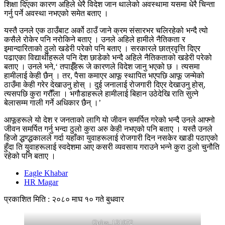
शिक्षा दिएका कारण अहिले धेरै विदेश जान थालेको अवस्थामा यसमा धेरै चिन्ता
गर्नु पर्ने अवस्था नभएको समेत बताए ।
यस्तै उनले एक ठाउँबाट अर्को ठाउँ जाने क्रम संसारभर चलिरहेको भन्दै त्यो
कसैले रोकेर पनि नरोकिने बताए । उनले अहिले हामीले नैतिकता र
इमान्दारिताको ठुलो खडेरी परेको पनि बताए । सरकारले छात्रवृत्ति दिएर
पढाएका विद्यार्थीहरूले पनि देश छाडेको भन्दै अहिले नैतिकताको खडेरी परेको
बताए । उनले भने,‘ तपाईँहरू जे कारणले विदेश जानु भएको छ । त्यसमा
हामीलाई केही छैन् । तर, पैसा कमाएर आफू स्थापित भएपछि आफू जन्मेको
ठाउँमा केही गरेर देखाउनु होस् । दुई जनालाई रोजगारी दिएर देखाउनु होस्,
त्यसपछि कुरा गरौँला । भगौडाहरूले हामीलाई बिहान उठेदेखि राति सुत्ने
बेलासम्म गाली गर्ने अधिकार छैन् ।’
आफूहरूले यो देश र जनताको लागि यो जीवन समर्पित गरेको भन्दै उनले आफ्नो
जीवन समर्पित गर्नु भन्दा ठुलो कुरा अरु केही नभएको पनि बताए । यस्तै उनले
हिजो द्धण्द्धकालले गर्दा यहाँका युवाहरूलाई रोजगारी दिन नसकेर खाडी पठाएको
हुँदा ति युवाहरूलाई स्वदेशमा आए कसरी व्यवसाय गराउने भन्ने कुरा ठुलो चुनौति
रहेको पनि बताए ।
Eagle Khabar
HR Magar
प्रकाशित मिति : २०८० माघ १० गते बुधवार
Oplus_131072