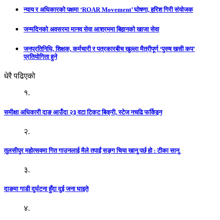
न्याय र अधिकारको पक्षमा ‘ROAR Movement’ घोषणा, हरिश गिरी संयोजक
जन्मदिनको अवसरमा मानव सेवा आश्रममा बिहानको खाजा सेवा
जनप्रतिनिधि, शिक्षक, कर्मचारी र पत्रकारबीच खुल्ला मैत्रीपूर्ण ‘पुरुष खसी कप’
प्रतियोगिता हुने
धेरै पढिएको
१.
समीक्षा अधिकारी दाङ आउँदा २३ वटा टिकट बिक्री, स्टेज नचढि फर्किइन
२.
तुलसीपुर महोत्सवमा गित गाउनलाई मैले तपाईं सङ्ग चिया खानु पर्छ हो : टीका सानु
३.
दाङमा गाडी दुर्घटना हुँदा दुई जना घाइते
४.