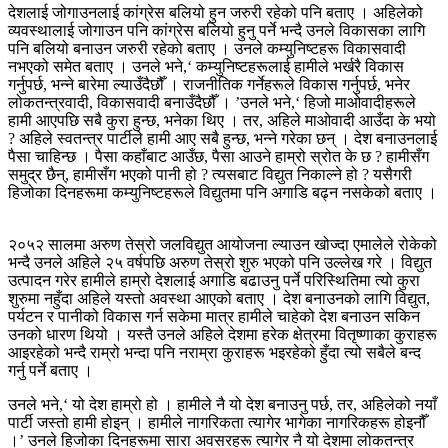
देशलाई जोगाउनलाई कांग्रेस बलियो हुन जरुरी रहेको पनि बताए । अहिलेको
व्यवस्थालाई जोगाउन पनि कांग्रेस बलियो हुनु पर्ने भन्दै उनले विकासका लागि
पनि बलियो बनाउन जरुरी रहेको बताए । उनले कम्युनिष्टहरू विकासवादी
नभएको समेत बताए । उनले भने,‘ कम्युनिष्टहरूलाई हामीले भर्खरै विकास
गर्नुपर्छ, भन्ने बारेमा ल्याउँदैछौँ । राजनीतिक गर्नेहरूले विकास गर्नुपर्छ, भनेर
लोकतन्त्रवादी, विकासवादी बनाउँदैछौँ । ’उनले भने,‘ हिजो माओवादीहरूले
हामी आएपछि सबै कुरा हुन्छ, भनेका थिए । तर, अहिले माओवादी आउँदा के भयो
? अहिले स्वतन्त्र पार्टीले हामी आए सबै हुन्छ, भन्ने गरेका छन् । देश बनाउनलाई
पैसा चाहिन्छ । पैसा कहाँबाट आउँछ, पैसा आउने हाम्रो स्रोत के छ ? हामीसँग
समुद्र छैन्, हामीसँग भएको पानी हो ? त्यसबाट विद्युत निकाल्ने हो ? यसैगरी
हिजोका दिनहरूमा कम्युनिष्टहरूले विद्युतमा पनि अगाडि बढ्न नसकेको बताए ।
२०५२ सालमा अरुण तेस्रो जलविद्युत आयोजना ल्याउन खोज्दा एमालेले रोकेको
भन्दै उनले अहिले २५ वर्षपछि अरुण तेस्रो शुरु भएको पनि उल्लेख गरे । विद्युत
उत्पादन गरेर हामीले हाम्रो देशलाई अगाडि बढाउनु पर्ने परिस्थितिमा त्यो कुरा
शुरुमा नहुँदा अहिले यस्तो अवस्था आएको बताए । देश बनाउनको लागि विद्युत,
पर्यटन र पानीको विकास गर्न सकेमा मात्र हामीले चाहेको देश बनाउन सकिन
उनको धारण थियो । यस्तै उनले अहिले देशमा हरेक क्षेत्रमा वितृष्णाका कुराहरू
आइरहेको भन्दै राम्रो भन्दा पनि नराम्रा कुराहरू भइरहेको हुँदा त्यो सबैले बन्द
गर्नु पर्ने बताए ।
उनले भने,‘ यो देश हाम्रो हो । हामीले नै यो देश बनाउनु पर्छ, तर, अहिलेको नयाँ
पार्टी जस्तो हामी होइन् । हामीले नागरिकता त्यागेर भागेका नागरिकहरू होइनौँ
।’ उनले हिजोका दिनहरूमा सारा अवसरहरू त्यागेर नै यो देशमा लोकतन्त्र