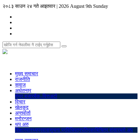
२०८३ साउन २४ गते आइतवार
|
2026 August 9th Sunday
मुख्य समाचार
राजनीति
समाज
अर्थतन्त्र
शेयर बजार
बैंक–वित्त
अटो
विचार
खेलकुद
अन्तर्वार्ता
मनोरन्जन
थप अरु
शिक्षा
स्वास्थ्य
प्रवास
सुचना प्रविधि
पत्रपत्रिका
बिचित्र संसार
ब्लो अप