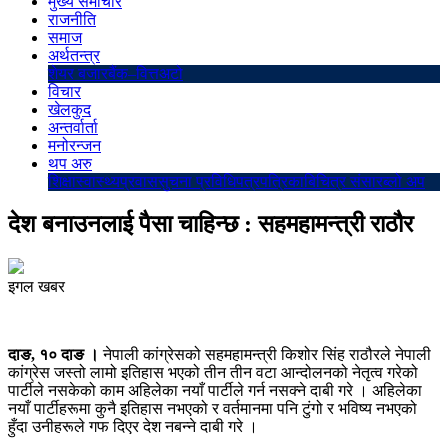
मुख्य समाचार
राजनीति
समाज
अर्थतन्त्र
शेयर बजार
बैंक–वित्त
अटो
विचार
खेलकुद
अन्तर्वार्ता
मनोरन्जन
थप अरु
शिक्षा
स्वास्थ्य
प्रवास
सुचना प्रविधि
पत्रपत्रिका
बिचित्र संसार
ब्लो अप
देश बनाउनलाई पैसा चाहिन्छ : सहमहामन्त्री राठौर
इगल खबर
दाङ, १० दाङ ।
नेपाली कांग्रेसको सहमहामन्त्री किशोर सिंह राठौरले नेपाली
कांग्रेस जस्तो लामो इतिहास भएको तीन तीन वटा आन्दोलनको नेतृत्व गरेको
पार्टीले नसकेको काम अहिलेका नयाँ पार्टीले गर्न नसक्ने दाबी गरे । अहिलेका
नयाँ पार्टीहरूमा कुनै इतिहास नभएको र वर्तमानमा पनि टुंगो र भविष्य नभएको
हुँदा उनीहरूले गफ दिएर देश नबन्ने दाबी गरे ।