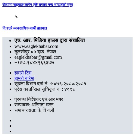
रोल्पामा चट्याङ लागेर एकै घरका नन्द भाउजुको मृत्यु
५.
दिनदारै व्यावसायिक माथी हातपात
एच. आर. मिडिया हाउस द्वारा संचालित
www.eaglekhabar.com
तुलसीपुर ०५ दाङ, नेपाल
eaglekhabar@gmail.com
+९७७-९८४४९६६६७७
हाम्रो टिम
हाम्रो बारेमा
सूचना विभाग दर्ता नं. :४०७६-२०८०/२०८१
प्रेस काउन्सिल सुचिकृत नं. : ४०९६
प्रबन्ध निर्देशक: एच.आर मगर
सम्पादक: अस्मिता मल्ल
समाचारदाता: के वि वली