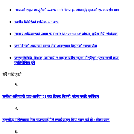
ग्यासको सहज आपूर्तिको व्यवस्था गर्न नेकपा (माओवादी) दाङको सरकारसँग माग
स्वर्गीय घिमिरेको शालिक अनावरण
न्याय र अधिकारको पक्षमा ‘ROAR Movement’ घोषणा, हरिश गिरी संयोजक
जन्मदिनको अवसरमा मानव सेवा आश्रममा बिहानको खाजा सेवा
जनप्रतिनिधि, शिक्षक, कर्मचारी र पत्रकारबीच खुल्ला मैत्रीपूर्ण ‘पुरुष खसी कप’
प्रतियोगिता हुने
धेरै पढिएको
१.
समीक्षा अधिकारी दाङ आउँदा २३ वटा टिकट बिक्री, स्टेज नचढि फर्किइन
२.
तुलसीपुर महोत्सवमा गित गाउनलाई मैले तपाईं सङ्ग चिया खानु पर्छ हो : टीका सानु
३.