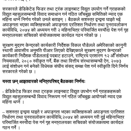
सरकारले डेडिकेटेड फिडर तथा ट्रंक लाइनबाट विद्युत उपयोग गर्ने ग्राहकको
विद्युत महसुलसम्बन्धी विवाद समाधान गर्न गठित जाँचबुझ समितिको म्याद एक
महिना थप्ने निर्णय गरेको उनले बताइन् । बैठकले सशस्त्र द्वन्द्वमा घाइते भई
अपाङ्गता भएका व्यक्तिहरूको अपाङ्गता प्रतिशत निर्धारण तथा पुनरावलोकन
कार्यविधि, २०७४ को अध्ययन गरी २ महिनाभित्र परिमार्जित मस्यौदा पेश गर्न गृह
मन्त्रालयका सचिवको संयोजकत्वमा कार्यदल गठन गरेको छ ।
सुरक्षण मुद्रण केन्द्रको कार्यकारी निर्देशक विकल पौडेलले अमेरिकाको कानुनी
स्थायी आवासीय अनुमति पीआर लिएको देखिएकाले सुरक्षण मुद्रण केन्द्रको
कार्यकारी निर्देशक पौडेललाई पदबाट हटाउने, राष्ट्रिय प्रशारण १२ औँ संशोधन
नियमावली, २०८० स्वीकृत गर्ने, बैंक तथा वित्तीय संस्थासम्बन्धी ऐन, २०७३
लाई संशोधन गर्न बनेको विधेयक संघीय संसद् समक्ष पेश गर्न स्वीकृति दिने निर्णय
सरकारले गरेको छ ।
यस्ता छन् आइतवारको मन्त्रिपरिषद् बैठकका निर्णयः
​- डेडिकेटेड फिडर तथा ट्रङ्क लाइनबाट विद्युत उपभोग गर्ने ग्राहकहरूको
विद्युत महसुलसम्बन्धी विवाद निरूपण गर्न गठित जाँचबुझ आयोगको म्याद एक
महिना थप्ने ।
– सशस्त्र द्वन्द्वमा घाइते र अपाङ्गता भएका व्यक्तिहरूको अपाङ्गता प्रतिशत
निर्धारण तथा पुनरावलोकन कार्यविधि,२०७४ को अध्ययन गरी दुई महिनाभित्र
परिमार्जित मस्यौदा पेस गर्न गृह मन्त्रालयका सचिवको संयोजकत्वमा कार्यदल
गठन गर्ने ।