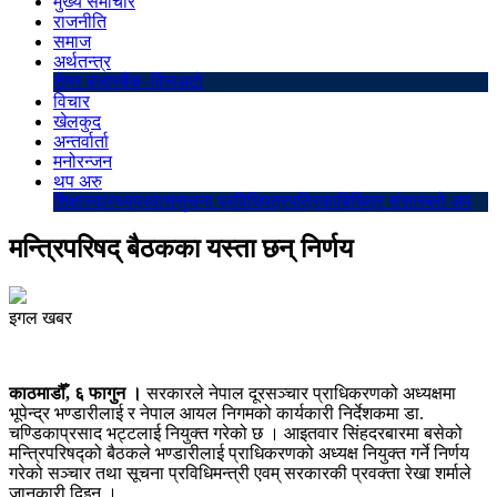
मुख्य समाचार
राजनीति
समाज
अर्थतन्त्र
शेयर बजार
बैंक–वित्त
अटो
विचार
खेलकुद
अन्तर्वार्ता
मनोरन्जन
थप अरु
शिक्षा
स्वास्थ्य
प्रवास
सुचना प्रविधि
पत्रपत्रिका
बिचित्र संसार
ब्लो अप
मन्त्रिपरिषद् बैठकका यस्ता छन् निर्णय
इगल खबर
काठमाडौँ, ६ फागुन ।
सरकारले नेपाल दूरसञ्चार प्राधिकरणको अध्यक्षमा
भूपेन्द्र भण्डारीलाई र नेपाल आयल निगमको कार्यकारी निर्देशकमा डा.
चण्डिकाप्रसाद भट्टलाई नियुक्त गरेको छ । आइतवार सिंहदरबारमा बसेको
मन्त्रिपरिषद्को बैठकले भण्डारीलाई प्राधिकरणको अध्यक्ष नियुक्त गर्ने निर्णय
गरेको सञ्चार तथा सूचना प्रविधिमन्त्री एवम् सरकारकी प्रवक्ता रेखा शर्माले
जानकारी दिइन् ।