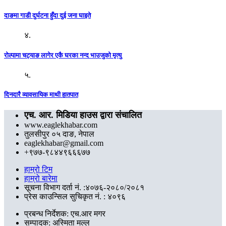
दाङमा गाडी दुर्घटना हुँदा दुई जना घाइते
४.
रोल्पामा चट्याङ लागेर एकै घरका नन्द भाउजुको मृत्यु
५.
दिनदारै व्यावसायिक माथी हातपात
एच. आर. मिडिया हाउस द्वारा संचालित
www.eaglekhabar.com
तुलसीपुर ०५ दाङ, नेपाल
eaglekhabar@gmail.com
+९७७-९८४४९६६६७७
हाम्रो टिम
हाम्रो बारेमा
सूचना विभाग दर्ता नं. :४०७६-२०८०/२०८१
प्रेस काउन्सिल सुचिकृत नं. : ४०९६
प्रबन्ध निर्देशक: एच.आर मगर
सम्पादक: अस्मिता मल्ल