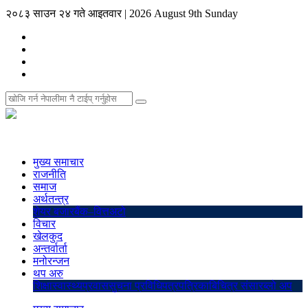
२०८३ साउन २४ गते आइतवार
|
2026 August 9th Sunday
मुख्य समाचार
राजनीति
समाज
अर्थतन्त्र
शेयर बजार
बैंक–वित्त
अटो
विचार
खेलकुद
अन्तर्वार्ता
मनोरन्जन
थप अरु
शिक्षा
स्वास्थ्य
प्रवास
सुचना प्रविधि
पत्रपत्रिका
बिचित्र संसार
ब्लो अप