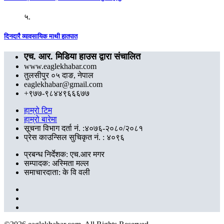
५.
दिनदारै व्यावसायिक माथी हातपात
एच. आर. मिडिया हाउस द्वारा संचालित
www.eaglekhabar.com
तुलसीपुर ०५ दाङ, नेपाल
eaglekhabar@gmail.com
+९७७-९८४४९६६६७७
हाम्रो टिम
हाम्रो बारेमा
सूचना विभाग दर्ता नं. :४०७६-२०८०/२०८१
प्रेस काउन्सिल सुचिकृत नं. : ४०९६
प्रबन्ध निर्देशक: एच.आर मगर
सम्पादक: अस्मिता मल्ल
समाचारदाता: के वि वली