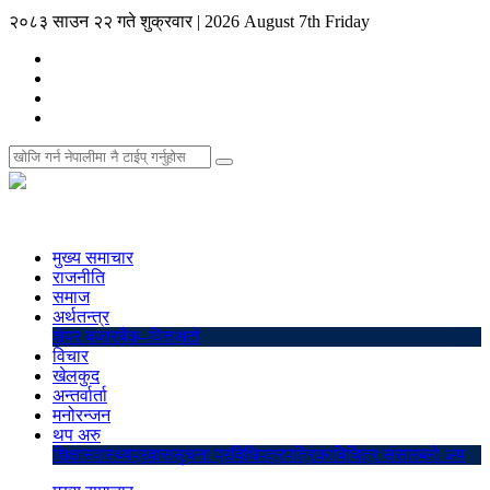
२०८३ साउन २२ गते शुक्रवार
|
2026 August 7th Friday
मुख्य समाचार
राजनीति
समाज
अर्थतन्त्र
शेयर बजार
बैंक–वित्त
अटो
विचार
खेलकुद
अन्तर्वार्ता
मनोरन्जन
थप अरु
शिक्षा
स्वास्थ्य
प्रवास
सुचना प्रविधि
पत्रपत्रिका
बिचित्र संसार
ब्लो अप