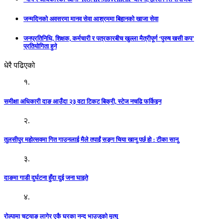
जन्मदिनको अवसरमा मानव सेवा आश्रममा बिहानको खाजा सेवा
जनप्रतिनिधि, शिक्षक, कर्मचारी र पत्रकारबीच खुल्ला मैत्रीपूर्ण ‘पुरुष खसी कप’
प्रतियोगिता हुने
धेरै पढिएको
१.
समीक्षा अधिकारी दाङ आउँदा २३ वटा टिकट बिक्री, स्टेज नचढि फर्किइन
२.
तुलसीपुर महोत्सवमा गित गाउनलाई मैले तपाईं सङ्ग चिया खानु पर्छ हो : टीका सानु
३.
दाङमा गाडी दुर्घटना हुँदा दुई जना घाइते
४.
रोल्पामा चट्याङ लागेर एकै घरका नन्द भाउजुको मृत्यु