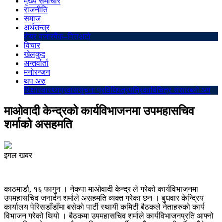
मुख्य समाचार
राजनीति
समाज
अर्थतन्त्र
शेयर बजार
बैंक–वित्त
अटो
विचार
खेलकुद
अन्तर्वार्ता
मनोरन्जन
थप अरु
शिक्षा
स्वास्थ्य
प्रवास
सुचना प्रविधि
पत्रपत्रिका
बिचित्र संसार
ब्लो अप
माओवादी केन्द्रको कार्यविभाजनमा उपमहासचिव
शर्माको असहमति
इगल खबर
काठमाडौ, १६ फागुन । नेकपा माओवादी केन्द्र ले गरेको कार्यविभाजनमा
उपमहासचिव जनार्दन शर्माले असहमति व्यक्त गरेका छन । बुधवार केन्द्रिय
कार्यालय पेरिसडाँडाँमा बसेको पार्टी स्थायी कमिटी बैठकले नेताहरुको कार्य
विभाजन गरेको थियो । बैठकमा उपमहासचिव शर्माले कार्यविभाजनप्रति आफ्नो