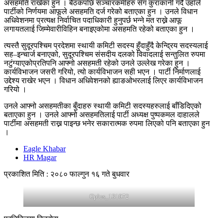
असहमति राखेका हुन । बैठकपछि सञ्चारकर्मीहरु सँग कुराकानी गर्दै उहाँले
पार्टीको निर्णयमा आफूले असहमति दर्ज गरेको बताएका हुन । उनले विधान
अधिवेशनमा प्रत्यक्ष निर्वाचित पदाधिकारी हुनुपर्छ भन्ने मत राख्ने आफू
लगायतलाई जिम्मेवारीविहिन बनाइएकोमा असहमति रहेको बताएका हुन ।
त्यस्तै सुदूरपश्चिम प्रदेशमा स्थायी कमिटी सदस्य हुँदाहुँदै केन्द्रिय सदस्यलाई
सह–इन्चार्ज बनाएको, सुदूरपश्चिम संसदीय दलको विवादलाई सन्तुलित रुपमा
नटुंग्याएकोप्रतिपनि आफ्नो असहमती रहेको उनले उल्लेख गरेका हुन ।
कार्यविभाजन जसरी गरियो, त्यो कार्यविभाजन सही भएन । पार्टी निर्माणलाई
उद्देश्य राखेर भएन । विधान अधिवेशनको ह्याङओभरलाई लिएर कार्यविभाजन
गरियो ।
उनले आफ्नो असहमतीका बुँदाहरु स्थायी कमिटी सदस्यहरुलाई बाँडिदिएको
बताएका हुन । उनले आफ्नो असहमतिलाई पार्टी अध्यक्ष पुष्पकमल दाहालले
पार्टीमा असहमती राख्न पाइन्छ भनेर सकारात्मक रुपमा लिएको पनि बताएका हुन
।
Eagle Khabar
HR Magar
प्रकाशित मिति : २०८० फाल्गुन १६ गते बुधवार
Oplus_131072