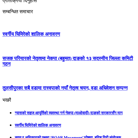
प्रतिक्रिया दिनुहोस
सम्बन्धित समाचार
स्वर्गीय घिमिरेको शालिक अनावरण
सजक परियारको नेतृत्वमा नेकपा (बहुमत) दाङको १३ सदस्यीय जिल्ला कमिटी
गठन
तुलसीपुरका सबै वडामा रास्वपाको नयाँ नेतृत्व चयन, वडा अधिवेशन सम्पन्न
भखरै
ग्यासको सहज आपूर्तिको व्यवस्था गर्न नेकपा (माओवादी) दाङको सरकारसँग माग
स्वर्गीय घिमिरेको शालिक अनावरण
न्याय र अधिकारको पक्षमा ‘ROAR Movement’ घोषणा, हरिश गिरी संयोजक