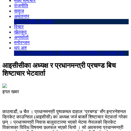
मुख्य समाचार
राजनीति
समाज
अर्थतन्त्र
शेयर बजार
बैंक–वित्त
अटो
विचार
खेलकुद
अन्तर्वार्ता
मनोरन्जन
थप अरु
शिक्षा
स्वास्थ्य
प्रवास
सुचना प्रविधि
पत्रपत्रिका
बिचित्र संसार
ब्लो अप
आइसीसीका अध्यक्ष र प्रधानमन्त्री प्रचण्ड बिच
शिष्टाचार भेटवार्ता
इगल खबर
काठमाडौं, ७ चैत । प्रधानमन्त्री पुष्पकमल दाहाल ‘प्रचण्ड’ सँग इन्टरनेशनल
क्रिकेट काउन्सिल (आइसीसी) का अध्यक्ष जर्ज बार्क्ले शिष्टाचार भेटवार्ता गरेका
छन् । प्रधानमन्त्री निवास बालुवाटारमा भएको भेटमा नेपालको क्रिकेट
विकासका विविध विषयमा छलफल भएको थियो । सो अवसरमा प्रधानमन्त्री