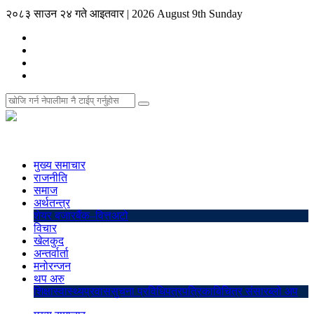
२०८३ साउन २४ गते आइतवार
|
2026 August 9th Sunday
मुख्य समाचार
राजनीति
समाज
अर्थतन्त्र
शेयर बजार
बैंक–वित्त
अटो
विचार
खेलकुद
अन्तर्वार्ता
मनोरन्जन
थप अरु
शिक्षा
स्वास्थ्य
प्रवास
सुचना प्रविधि
पत्रपत्रिका
बिचित्र संसार
ब्लो अप