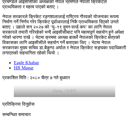
प्रचण्डले आइसीसीका अध्यक्षको नेपाल भ्रमणले नेपाली क्रिकेटले
प्राथमिकता र महत्व पाएको बताए ।
नेपाल सरकारले क्रिकेट रङ्गशालालाई राष्ट्रिय गौरवको योजनाका रूपमा
निर्माण गर्ने निर्णय गरेर क्रिकेट पूर्वाधारलाई निकै प्राथमिकता दिएको उनले
बताए । उहाले सन् २०२७ को ‘यु–१९ वुमन वर्ल्ड कप’ का लागि नेपाल
सरकारले तयारी गरिरहेको भन्दै आइसीसीबाट पनि महत्वपूर्ण सहयोग हुने अपेक्षा
गरेको धारणा राखे । भेटमा क्रममा अध्यक्ष बार्क्ले नेपालको क्रिकेट क्षेत्रको
विकासका लागि आइसीसीले सहयोग गर्ने बताएका थिए । भेटमा नेपाल
सरकारका मुख्य सचिव डा.बैकुण्ठ अर्याल र नेपाल क्रिकेट सङ्घका पदाधिकारी
लगाएतको सहभागिता रहेको थियो ।
Eagle Khabar
HR Magar
प्रकाशित मिति : २०८० चैत्र ७ गते बुधवार
Oplus_131072
प्रतिक्रिया दिनुहोस
सम्बन्धित समाचार