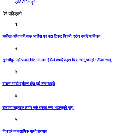
प्रतियोगिता हुने
धेरै पढिएको
१.
समीक्षा अधिकारी दाङ आउँदा २३ वटा टिकट बिक्री, स्टेज नचढि फर्किइन
२.
तुलसीपुर महोत्सवमा गित गाउनलाई मैले तपाईं सङ्ग चिया खानु पर्छ हो : टीका सानु
३.
दाङमा गाडी दुर्घटना हुँदा दुई जना घाइते
४.
रोल्पामा चट्याङ लागेर एकै घरका नन्द भाउजुको मृत्यु
५.
दिनदारै व्यावसायिक माथी हातपात