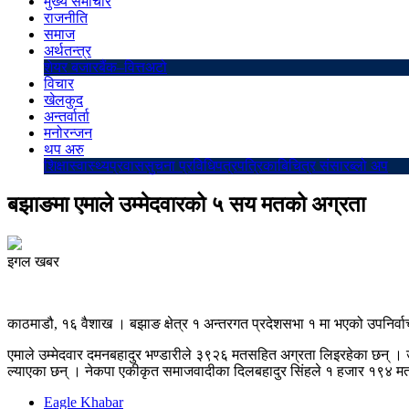
मुख्य समाचार
राजनीति
समाज
अर्थतन्त्र
शेयर बजार
बैंक–वित्त
अटो
विचार
खेलकुद
अन्तर्वार्ता
मनोरन्जन
थप अरु
शिक्षा
स्वास्थ्य
प्रवास
सुचना प्रविधि
पत्रपत्रिका
बिचित्र संसार
ब्लो अप
बझाङमा एमाले उम्मेदवारको ५ सय मतको अग्रता
इगल खबर
काठमाडौ, १६ वैशाख । बझाङ क्षेत्र १ अन्तरगत प्रदेशसभा १ मा भएको उपनिर्
एमाले उम्मेदवार दमनबहादुर भण्डारीले ३९२६ मतसहित अग्रता लिइरहेका छन् । 
ल्याएका छन् । नेकपा एकीकृत समाजवादीका दिलबहादुर सिंहले १ हजार १९४ मत
Eagle Khabar