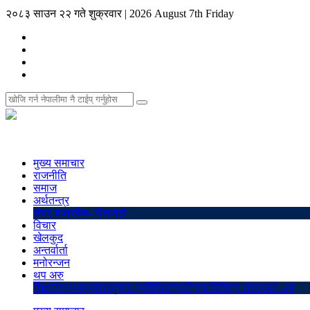
२०८३ साउन २२ गते शुक्रवार
|
2026 August 7th Friday
मुख्य समाचार
राजनीति
समाज
अर्थतन्त्र
शेयर बजार
बैंक–वित्त
अटो
विचार
खेलकुद
अन्तर्वार्ता
मनोरन्जन
थप अरु
शिक्षा
स्वास्थ्य
प्रवास
सुचना प्रविधि
पत्रपत्रिका
बिचित्र संसार
ब्लो अप