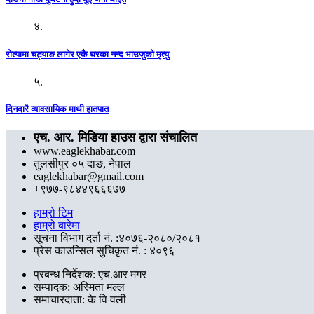
४.
रोल्पामा चट्याङ लागेर एकै घरका नन्द भाउजुको मृत्यु
५.
दिनदारै व्यावसायिक माथी हातपात
एच. आर. मिडिया हाउस द्वारा संचालित
www.eaglekhabar.com
तुलसीपुर ०५ दाङ, नेपाल
eaglekhabar@gmail.com
+९७७-९८४४९६६६७७
हाम्रो टिम
हाम्रो बारेमा
सूचना विभाग दर्ता नं. :४०७६-२०८०/२०८१
प्रेस काउन्सिल सुचिकृत नं. : ४०९६
प्रबन्ध निर्देशक: एच.आर मगर
सम्पादक: अस्मिता मल्ल
समाचारदाता: के वि वली