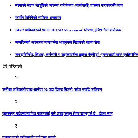
ग्यासको सहज आपूर्तिको व्यवस्था गर्न नेकपा (माओवादी) दाङको सरकारसँग माग
स्वर्गीय घिमिरेको शालिक अनावरण
न्याय र अधिकारको पक्षमा ‘ROAR Movement’ घोषणा, हरिश गिरी संयोजक
जन्मदिनको अवसरमा मानव सेवा आश्रममा बिहानको खाजा सेवा
जनप्रतिनिधि, शिक्षक, कर्मचारी र पत्रकारबीच खुल्ला मैत्रीपूर्ण ‘पुरुष खसी कप’ प्रतियोगिता
धेरै पढिएको
१.
समीक्षा अधिकारी दाङ आउँदा २३ वटा टिकट बिक्री, स्टेज नचढि फर्किइन
२.
तुलसीपुर महोत्सवमा गित गाउनलाई मैले तपाईं सङ्ग चिया खानु पर्छ हो : टीका सानु
३.
दाङमा गाडी दुर्घटना हुँदा दुई जना घाइते