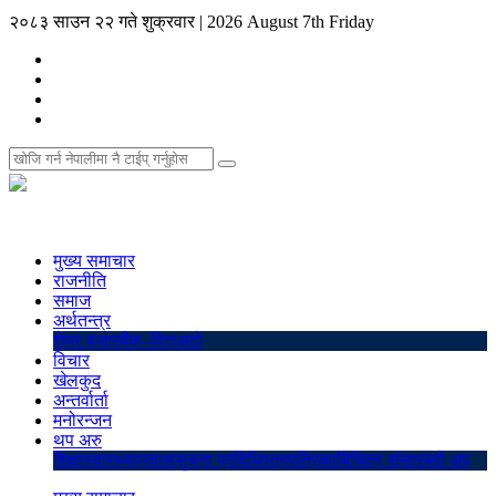
२०८३ साउन २२ गते शुक्रवार
|
2026 August 7th Friday
मुख्य समाचार
राजनीति
समाज
अर्थतन्त्र
शेयर बजार
बैंक–वित्त
अटो
विचार
खेलकुद
अन्तर्वार्ता
मनोरन्जन
थप अरु
शिक्षा
स्वास्थ्य
प्रवास
सुचना प्रविधि
पत्रपत्रिका
बिचित्र संसार
ब्लो अप