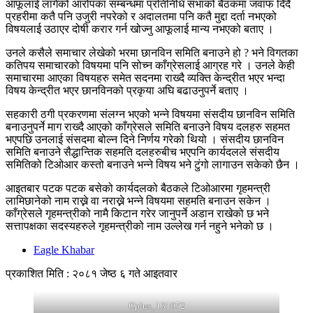
आफूलाई लागेको आरोपका सम्बन्धमा प्रतिनिधि सभाको बैठकमा जवाफ दिँदै
प्रहरीमा कतै पनि उजुरी नपरेको र अदालतमा पनि कतै मुद्दा दर्ता नभएको
विषयलाई उठाएर दोषी करार गर्न खोज्नु आफूलाई मान्य नभएको बताए ।
उनले कसैले समाचार लेखेको भरमा छानविन समिति बनाउने हो ? भने विगतका
कतिपय समाचारको विषयमा पनि सोच्न काँग्रेसलाई आग्रह गरे । उनले केही
समाचारमा आएका विषयहरु समेत सदनमा राख्दै व्यक्ति केन्द्रीत भएर भन्दा
विषय केन्द्रीत भएर छानविनको प्रकृया अघि बढाउनुपर्ने बताए ।
सहकारी ठगी प्रकरणमा संलग्न भएको भन्ने विषयमा संसदीय छानविन समिति
बनाउनुपर्ने माग राख्दै आएको काँग्रेसले समिति बनाउने विषय दलहरु सहमत
भएपछि उनलाई संसदमा बोल्न दिने निर्णय गरेको थियो । संसदीय छानविन
समिति बनाउने सैद्धान्तिक सहमति दलहरुबीच भएपनि कार्यदलले संसदीय
समितिको टिओआर कस्तो बनाउने भन्ने विषय भने टुंगो लागाउन सकेको छैन ।
आइतबार पटक पटक बसेको कार्यदलको बैठकले टिओआरमा गृहमन्त्री
लामिछानेको नाम राख्ने वा नराख्ने भन्ने विषयमा सहमति बनाउन सकेन ।
काँग्रेसले गृहमन्त्रीको नामै किटान गरेर जानुपर्ने अडान राखेको छ भने
सत्तापक्षका सदस्यहरुले गृहमन्त्रीको नाम उल्लेख गर्न नहुने भनेको छ ।
Eagle Khabar
प्रकाशित मिति : २०८१ जेष्ठ ६ गते आइतवार
Oplus_131072