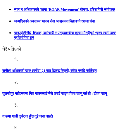
न्याय र अधिकारको पक्षमा ‘ROAR Movement’ घोषणा, हरिश गिरी संयोजक
जन्मदिनको अवसरमा मानव सेवा आश्रममा बिहानको खाजा सेवा
जनप्रतिनिधि, शिक्षक, कर्मचारी र पत्रकारबीच खुल्ला मैत्रीपूर्ण ‘पुरुष खसी कप’
प्रतियोगिता हुने
धेरै पढिएको
१.
समीक्षा अधिकारी दाङ आउँदा २३ वटा टिकट बिक्री, स्टेज नचढि फर्किइन
२.
तुलसीपुर महोत्सवमा गित गाउनलाई मैले तपाईं सङ्ग चिया खानु पर्छ हो : टीका सानु
३.
दाङमा गाडी दुर्घटना हुँदा दुई जना घाइते
४.