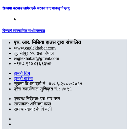
रोल्पामा चट्याङ लागेर एकै घरका नन्द भाउजुको मृत्यु
५.
दिनदारै व्यावसायिक माथी हातपात
एच. आर. मिडिया हाउस द्वारा संचालित
www.eaglekhabar.com
तुलसीपुर ०५ दाङ, नेपाल
eaglekhabar@gmail.com
+९७७-९८४४९६६६७७
हाम्रो टिम
हाम्रो बारेमा
सूचना विभाग दर्ता नं. :४०७६-२०८०/२०८१
प्रेस काउन्सिल सुचिकृत नं. : ४०९६
प्रबन्ध निर्देशक: एच.आर मगर
सम्पादक: अस्मिता मल्ल
समाचारदाता: के वि वली