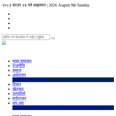
२०८३ साउन २४ गते आइतवार
|
2026 August 9th Sunday
मुख्य समाचार
राजनीति
समाज
अर्थतन्त्र
शेयर बजार
बैंक–वित्त
अटो
विचार
खेलकुद
अन्तर्वार्ता
मनोरन्जन
थप अरु
शिक्षा
स्वास्थ्य
प्रवास
सुचना प्रविधि
पत्रपत्रिका
बिचित्र संसार
ब्लो अप