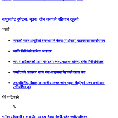
कपुरकाेट दुर्घटना: मृतक तीन जनाकाे पहिचान खुल्याे
भखरै
ग्यासको सहज आपूर्तिको व्यवस्था गर्न नेकपा (माओवादी) दाङको सरकारसँग माग
स्वर्गीय घिमिरेको शालिक अनावरण
न्याय र अधिकारको पक्षमा ‘ROAR Movement’ घोषणा, हरिश गिरी संयोजक
जन्मदिनको अवसरमा मानव सेवा आश्रममा बिहानको खाजा सेवा
जनप्रतिनिधि, शिक्षक, कर्मचारी र पत्रकारबीच खुल्ला मैत्रीपूर्ण ‘पुरुष खसी कप’
प्रतियोगिता हुने
धेरै पढिएको
१.
समीक्षा अधिकारी दाङ आउँदा २३ वटा टिकट बिक्री, स्टेज नचढि फर्किइन