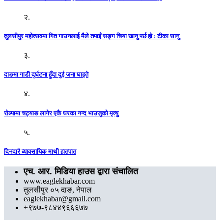
२.
तुलसीपुर महोत्सवमा गित गाउनलाई मैले तपाईं सङ्ग चिया खानु पर्छ हो : टीका सानु
३.
दाङमा गाडी दुर्घटना हुँदा दुई जना घाइते
४.
रोल्पामा चट्याङ लागेर एकै घरका नन्द भाउजुको मृत्यु
५.
दिनदारै व्यावसायिक माथी हातपात
एच. आर. मिडिया हाउस द्वारा संचालित
www.eaglekhabar.com
तुलसीपुर ०५ दाङ, नेपाल
eaglekhabar@gmail.com
+९७७-९८४४९६६६७७