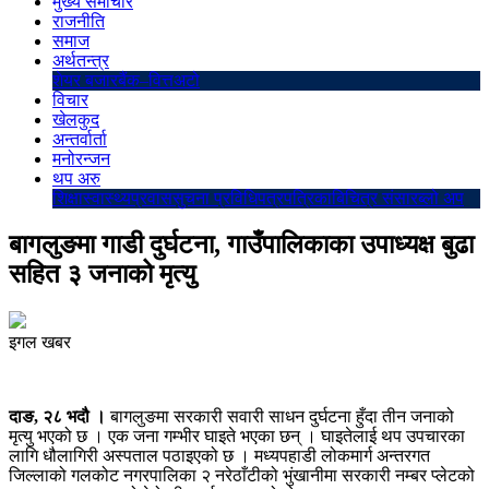
मुख्य समाचार
राजनीति
समाज
अर्थतन्त्र
शेयर बजार
बैंक–वित्त
अटो
विचार
खेलकुद
अन्तर्वार्ता
मनोरन्जन
थप अरु
शिक्षा
स्वास्थ्य
प्रवास
सुचना प्रविधि
पत्रपत्रिका
बिचित्र संसार
ब्लो अप
बागलुङमा गाडी दुर्घटना, गाउँपालिकाका उपाध्यक्ष बुढा
सहित ३ जनाको मृत्यु
इगल खबर
दाङ, २८ भदौ ।
बागलुङमा सरकारी सवारी साधन दुर्घटना हुँदा तीन जनाको
मृत्यु भएको छ । एक जना गम्भीर घाइते भएका छन् । घाइतेलाई थप उपचारका
लागि धौलागिरी अस्पताल पठाइएको छ । मध्यपहाडी लोकमार्ग अन्तरगत
जिल्लाको गलकोट नगरपालिका २ नरेठाँटीको भुंखानीमा सरकारी नम्बर प्लेटको