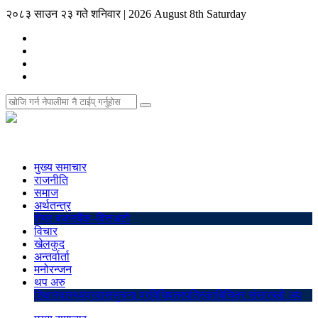
२०८३ साउन २३ गते शनिवार
|
2026 August 8th Saturday
मुख्य समाचार
राजनीति
समाज
अर्थतन्त्र
शेयर बजार
बैंक–वित्त
अटो
विचार
खेलकुद
अन्तर्वार्ता
मनोरन्जन
थप अरु
शिक्षा
स्वास्थ्य
प्रवास
सुचना प्रविधि
पत्रपत्रिका
बिचित्र संसार
ब्लो अप