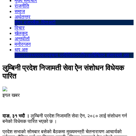
मुख्य समाचार
राजनीति
समाज
अर्थतन्त्र
शेयर बजार
बैंक–वित्त
अटो
विचार
खेलकुद
अन्तर्वार्ता
मनोरन्जन
थप अरु
शिक्षा
स्वास्थ्य
प्रवास
सुचना प्रविधि
पत्रपत्रिका
बिचित्र संसार
ब्लो अप
लुम्बिनी प्रदेश निजामती सेवा ऐेन संशोधन विधेयक
पारित
इगल खबर
दाङ, ३१ भदौ ।
लुम्बिनी प्रदेश निजामति सेवा ऐन, २०८० लाई संसोधन गर्न
बनेको विधेयक पारित भएको छ ।
प्रदेश सभाको सोमबार बसेको बैठकमा मुख्यमन्त्री चेतनारायण आचार्यको