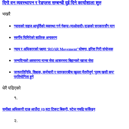
दिगो वन व्यवस्थापन र रेडप्लस सम्बन्धी दुई दिने कार्याशाला शुरु
भखरै
ग्यासको सहज आपूर्तिको व्यवस्था गर्न नेकपा (माओवादी) दाङको सरकारसँग माग
स्वर्गीय घिमिरेको शालिक अनावरण
न्याय र अधिकारको पक्षमा ‘ROAR Movement’ घोषणा, हरिश गिरी संयोजक
जन्मदिनको अवसरमा मानव सेवा आश्रममा बिहानको खाजा सेवा
जनप्रतिनिधि, शिक्षक, कर्मचारी र पत्रकारबीच खुल्ला मैत्रीपूर्ण ‘पुरुष खसी कप’
प्रतियोगिता हुने
धेरै पढिएको
१.
समीक्षा अधिकारी दाङ आउँदा २३ वटा टिकट बिक्री, स्टेज नचढि फर्किइन
२.