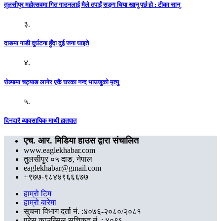
तुलसीपुर महोत्सवमा गित गाउनलाई मैले तपाईं सङ्ग चिया खानु पर्छ हो : टीका सानु
३.
दाङमा गाडी दुर्घटना हुँदा दुई जना घाइते
४.
रोल्पामा चट्याङ लागेर एकै घरका नन्द भाउजुको मृत्यु
५.
दिनदारै व्यावसायिक माथी हातपात
एच. आर. मिडिया हाउस द्वारा संचालित
www.eaglekhabar.com
तुलसीपुर ०५ दाङ, नेपाल
eaglekhabar@gmail.com
+९७७-९८४४९६६६७७
हाम्रो टिम
हाम्रो बारेमा
सूचना विभाग दर्ता नं. :४०७६-२०८०/२०८१
प्रेस काउन्सिल सुचिकृत नं. : ४०९६