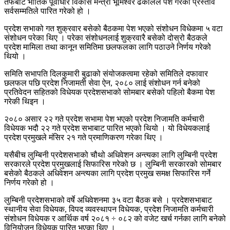
तर्फबाट भौतिक पूर्वाधार विकास मन्त्री भूमिश्वर ढकालले पेश गरेको प्रस्ताव
सर्वसम्मतिले पारित गरेको हो ।
प्रदेश सभाको गत शुक्रवार बसेको बैठकमा पेश भएको संशोधन विधेकमा ५ वटा
संशोधन परेका थिए । परेका संशोधनलाई शुक्रवारै बसेको दोस्रो बैठकले
प्रदेश मामिला तथा कानून समितिमा छलफलका लागि पठाउने निर्णय गरेको
थियो ।
समिति सभापति दिलकुमारी बुढाको संयोजकत्वमा रहेको समितिले दफावार
छलफल पछि प्रदेश निजामती सेवा ऐन, २०८० लाई संशोधन गर्न बनेको
प्रतिवेदन सहितको विधेयक प्रदेशसभाको सोमबार बसेको पहिलो बैकमा पेश
गरेकी थिइन ।
२०८० असार २२ गते प्रदेश सभामा पेश भएको प्रदेश निजामति कर्मचारी
विधेयक भदौ २२ गते प्रदेश सभाबाट पारित भएको थियो । यो विधेयकलाई
प्रदेश प्रमुखले मंसिर २१ गते प्रमाणिकरण गरेका थिए ।
यसैबीच लुम्बिनी प्रदेशसभाको चौथो अधिवेशन अन्त्यका लागि लुम्बिनी प्रदेश
सरकारले प्रदेश प्रमुखलाई सिफारिस गरेको छ । लुम्बिनी सरकारको सोमबार
बसेको बैठकले अधिवेशन अन्त्यका लागि प्रदेश प्रमुख समक्ष सिफारिस गर्ने
निर्णय गरेको हो ।
लुम्बिनी प्रदेशसभाको वर्षे अधिवेशनमा ३५ वटा बैठक बसे । प्रदेशसभाबाट
स्थानीय सेवा विधेयक, विपद व्यवस्थापन विधेयक, प्रदेश निजामति कर्मचारी
संशोधन विधेयक र आर्थिक वर्ष २०८१ ÷ ०८२ को वजेट खर्च गर्नका लागि बनेको
विनियोजन विधेयक पारित भएका थिए ।