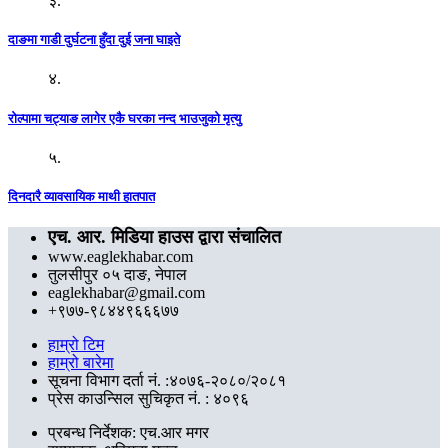
३.
दाङमा गाडी दुर्घटना हुँदा दुई जना घाइते
४.
रोल्पामा चट्याङ लागेर एकै घरका नन्द भाउजुको मृत्यु
५.
दिनदारै व्यावसायिक माथी हातपात
एच. आर. मिडिया हाउस द्वारा संचालित
www.eaglekhabar.com
तुलसीपुर ०५ दाङ, नेपाल
eaglekhabar@gmail.com
+९७७-९८४४९६६६७७
हाम्रो टिम
हाम्रो बारेमा
सूचना विभाग दर्ता नं. :४०७६-२०८०/२०८१
प्रेस काउन्सिल सुचिकृत नं. : ४०९६
प्रबन्ध निर्देशक: एच.आर मगर