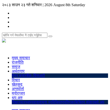
२०८३ साउन २३ गते शनिवार
|
2026 August 8th Saturday
मुख्य समाचार
राजनीति
समाज
अर्थतन्त्र
शेयर बजार
बैंक–वित्त
अटो
विचार
खेलकुद
अन्तर्वार्ता
मनोरन्जन
थप अरु
शिक्षा
स्वास्थ्य
प्रवास
सुचना प्रविधि
पत्रपत्रिका
बिचित्र संसार
ब्लो अप