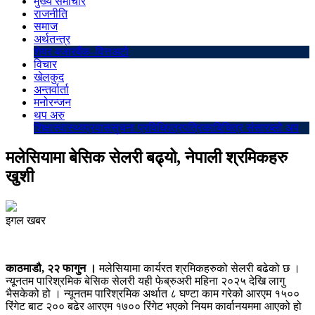
मुख्य समाचार
राजनीति
समाज
अर्थतन्त्र
शेयर बजार
बैंक–वित्त
अटो
विचार
खेलकुद
अन्तर्वार्ता
मनोरन्जन
थप अरु
शिक्षा
स्वास्थ्य
प्रवास
सुचना प्रविधि
पत्रपत्रिका
बिचित्र संसार
ब्लो अप
मलेसियामा बेसिक सेलरी बढ्यो, नेपाली श्रमिकहरु
खुशी
इगल खबर
काठमाडौ, २२ फागुन ।
मलेसियामा कार्यरत श्रमिकहरुको सेलरी बढेको छ ।
न्यूनतम पारिश्रमिक बेसिक सेलरी यही फेब्रुअरी महिना २०२५ देखि लागु
भैसकेको हो । न्यूनतम पारिश्रमिक अर्थात ८ घण्टा काम गरेको आरएम १५००
रिंगेट बाट २०० बढेर आरएम १७०० रिंगेट भएको नियम कार्वानयममा आएको हो