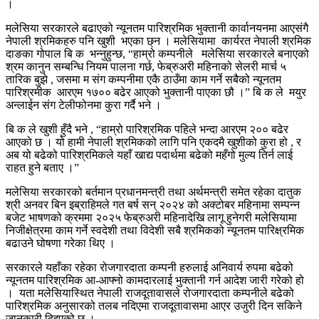
।
मलेसिया सरकारले बढाएको न्यूनतम पारिश्रमिक भुक्तानी कार्वानयनमा आएसंगै
नेपाली श्रमिकहरु पनि खुशी भएका छ्न । मलेसियामा कार्यरत नेपाली श्रमिक
दाङका गोपाल बि क भन्नुहुन्छ, “हाम्रो कम्पनीले मलेसिया सरकारले बनाएको
श्रम कानुन सम्बन्धि नियम पालना गर्छ, फेब्रुअरी महिनाको सेलरी मार्च ५
तारिक बुझे , जसमा म संग कम्पनीमा एकै ठाउँमा काम गर्ने सबैको न्यूनतम
पारिश्रमीक आरएम १७०० बढेर आएको भुक्तानी पाएका छौ ।” बि क ले मयुर
अन्लाईन संग टेलीफोनमा कुरा गर्दै भने ।
बि क ले खुशी हुँदै भने , “हाम्रो पारिश्रमिक पहिले भन्दा आरएम २०० बढेर
आएको छ । यो हामी नेपाली श्रमिकको लागि पनि एकदमै खुशीको कुरा हो , र
अब यो बढेको पारिश्रमिकले यहाँ खाद्य पदार्थमा बढेको महँगो मुल्य तिर्न लाई
राहत हुने बताए ।”
मलेसिया सरकारको बर्तमान प्रधानमन्त्री तथा अर्थमन्त्री समेत रहेका दातुक
श्री अनवर बिन इब्राहिमले गत बर्ष सन् २०२४ को अक्टोबर महिनामा सम्पन्न
बजेट भाषणको क्रममा २०२५ फेब्रुअरी महिनादेखि लागू हुनेगरी मलेसियामा
निजीक्षेत्रमा काम गर्ने स्वदेशी तथा विदेशी सबै श्रमिकको न्यूनतम पारिक्ष्रमिक
बढाउने घोषणा गरेका थिए ।
सरकारले यहाँका रहेका रोजगारदाता कम्पनी हरुलाई अनिवार्य रुपमा बढेको
न्यूनतम पारिश्रमिक आ-आफ्नो कामदारलाई भुक्तानी गर्न आदेश जारी गरेको हो
। यता मलेसियास्थित नेपाली राजदूतावासले रोजगारदाता कम्पनीले बढेको
पारिश्रमिक अनुसारको तलब नदिएमा राजदूतावासमा आएर उजुरी दिन सकिने
जानकारी दिइएको छ ।