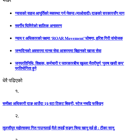
भखरै
ग्यासको सहज आपूर्तिको व्यवस्था गर्न नेकपा (माओवादी) दाङको सरकारसँग माग
स्वर्गीय घिमिरेको शालिक अनावरण
न्याय र अधिकारको पक्षमा ‘ROAR Movement’ घोषणा, हरिश गिरी संयोजक
जन्मदिनको अवसरमा मानव सेवा आश्रममा बिहानको खाजा सेवा
जनप्रतिनिधि, शिक्षक, कर्मचारी र पत्रकारबीच खुल्ला मैत्रीपूर्ण ‘पुरुष खसी कप’
प्रतियोगिता हुने
धेरै पढिएको
१.
समीक्षा अधिकारी दाङ आउँदा २३ वटा टिकट बिक्री, स्टेज नचढि फर्किइन
२.
तुलसीपुर महोत्सवमा गित गाउनलाई मैले तपाईं सङ्ग चिया खानु पर्छ हो : टीका सानु