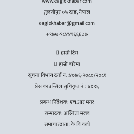
www.eaglekhabar.com
तुलसीपुर ०५ दाङ, नेपाल
eaglekhabar@gmail.com
+९७७-९८४४९६६६७७
हाम्रो टिम
हाम्रो बारेमा
सूचना विभाग दर्ता नं. :४०७६-२०८०/२०८१
प्रेस काउन्सिल सुचिकृत नं. : ४०९६
प्रबन्ध निर्देशक: एच.आर मगर
सम्पादक: अस्मिता मल्ल
समाचारदाता: के वि वली