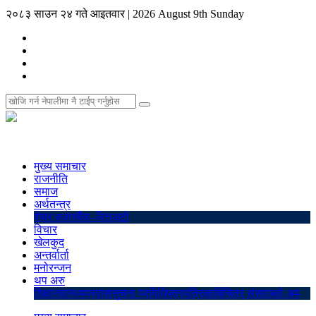
२०८३ साउन २४ गते आइतवार
|
2026 August 9th Sunday
मुख्य समाचार
राजनीति
समाज
अर्थतन्त्र
शेयर बजार
बैंक–वित्त
अटो
विचार
खेलकुद
अन्तर्वार्ता
मनोरन्जन
थप अरु
शिक्षा
स्वास्थ्य
प्रवास
सुचना प्रविधि
पत्रपत्रिका
बिचित्र संसार
ब्लो अप