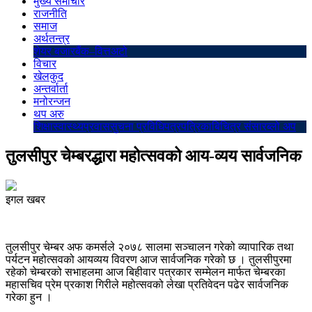
मुख्य समाचार
राजनीति
समाज
अर्थतन्त्र
शेयर बजार
बैंक–वित्त
अटो
विचार
खेलकुद
अन्तर्वार्ता
मनोरन्जन
थप अरु
शिक्षा
स्वास्थ्य
प्रवास
सुचना प्रविधि
पत्रपत्रिका
बिचित्र संसार
ब्लो अप
तुलसीपुर चेम्बरद्धारा महोत्सवको आय-व्यय सार्वजनिक
इगल खबर
तुलसीपुर चेम्बर अफ कमर्सले २०७८ सालमा सञ्चालन गरेको व्यापारिक तथा
पर्यटन महोत्सवको आयव्यय विवरण आज सार्वजनिक गरेको छ । तुलसीपुरमा
रहेको चेम्बरको सभाहलमा आज बिहीवार पत्रकार सम्मेलन मार्फत चेम्बरका
महासचिव प्रेम प्रकाश गिरीले महोत्सवको लेखा प्रतिवेदन पढेर सार्वजनिक
गरेका हुन ।