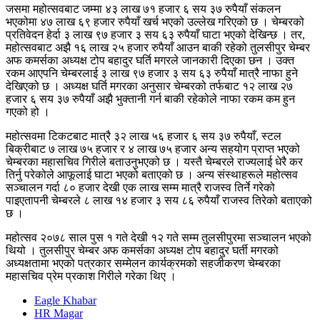
जसमा महोत्सवबाट जम्मा ४३ लाख ७१ हजार ६ सय ३७ रुपैयाँ संकलन
भएकोमा ४७ लाख ६९ हजार रुपैयाँ खर्च भएको उल्लेख गरिएको छ । चेम्बरको
प्रतिवेदन हेर्दा ३ लाख ९७ हजार ३ सय ६३ रुपैयाँ घाटा भएको देखिन्छ । तर,
महोत्सवबाट अझै १६ लाख २५ हजार रुपैयाँ आउन बाकी रहेको तुलसीपुर चेम्बर
अफ कमर्सका अध्यक्ष टोप बहादुर घर्ति मगरले जानकारी दिएका छन । उक्त
रकम आएपनि चेम्बरलाई ३ लाख ९७ हजार ३ सय ६३ रुपैयाँ मात्रै नाफा हुने
देखिएको छ । अध्यक्ष घर्ति मगरका अनुसार चेम्बरको तर्फबाट १२ लाख २७
हजार ६ सय ३७ रुपैयाँ अझै भुक्तानी गर्न बाकी रहेकोले नाफा रकम कम हुन
गएको हो ।
महोत्सवमा टिकटबाट मात्रै ३२ लाख ५६ हजार ६ सय ३७ रुपैयाँ, स्टल
बिक्रीबाट ७ लाख ७५ हजार र ४ लाख ७५ हजार अन्य सहयोग प्राप्त भएको
चेम्बरका महासचिव गिरीले बताउनुभएको छ । यस्तै चेम्बरले राज्यलाई धेरै कर
तिर्नु परेकोले आफूलाई घाटा भएको बताएको छ । अन्य संस्थाहरूले महोत्सव
सञ्चालन गर्दा ८० हजार देखी एक लाख सम्म मात्रै राजस्व तिर्ने गरेको
पाइएतापनी चेम्बरले ८ लाख १४ हजार ३ सय ८६ रुपैयाँ राजस्व तिरेको बताएको
छ ।
महोत्सव २०७८ साल पुस १ गते देखी १२ गते सम्म तुलसीपुरमा सञ्चालन भएको
थियो । तुलसीपुर चेम्बर अफ कमर्सका अध्यक्ष टोप बहादुर घर्ती मगरको
अध्यक्षतामा भएको पत्रकार सम्मेलन कार्यक्रमको सहजीकरण चेम्बरका
महासचिव प्रेम प्रकाश गिरीले गरेका थिए ।
Eagle Khabar
HR Magar