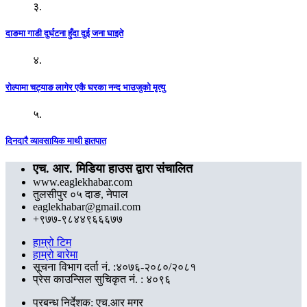
३.
दाङमा गाडी दुर्घटना हुँदा दुई जना घाइते
४.
रोल्पामा चट्याङ लागेर एकै घरका नन्द भाउजुको मृत्यु
५.
दिनदारै व्यावसायिक माथी हातपात
एच. आर. मिडिया हाउस द्वारा संचालित
www.eaglekhabar.com
तुलसीपुर ०५ दाङ, नेपाल
eaglekhabar@gmail.com
+९७७-९८४४९६६६७७
हाम्रो टिम
हाम्रो बारेमा
सूचना विभाग दर्ता नं. :४०७६-२०८०/२०८१
प्रेस काउन्सिल सुचिकृत नं. : ४०९६
प्रबन्ध निर्देशक: एच.आर मगर