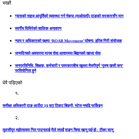
भखरै
ग्यासको सहज आपूर्तिको व्यवस्था गर्न नेकपा (माओवादी) दाङको सरकारसँग माग
स्वर्गीय घिमिरेको शालिक अनावरण
न्याय र अधिकारको पक्षमा ‘ROAR Movement’ घोषणा, हरिश गिरी संयोजक
जन्मदिनको अवसरमा मानव सेवा आश्रममा बिहानको खाजा सेवा
जनप्रतिनिधि, शिक्षक, कर्मचारी र पत्रकारबीच खुल्ला मैत्रीपूर्ण ‘पुरुष खसी कप’
प्रतियोगिता हुने
धेरै पढिएको
१.
समीक्षा अधिकारी दाङ आउँदा २३ वटा टिकट बिक्री, स्टेज नचढि फर्किइन
२.
तुलसीपुर महोत्सवमा गित गाउनलाई मैले तपाईं सङ्ग चिया खानु पर्छ हो : टीका सानु