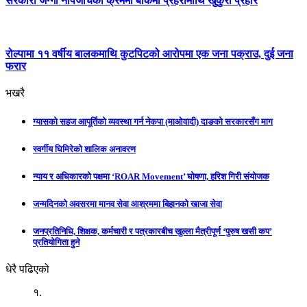
सरकारी जग्गा नापजाँचका क्रममा बाँकेमा प्रहरीमाथि खुकुरी प्रहार
रोल्पामा ११ वर्षीय बालकमाथि कुटपिटको आरोपमा एक जना पक्राउ, दुई जना
फरार
भखरै
ग्यासको सहज आपूर्तिको व्यवस्था गर्न नेकपा (माओवादी) दाङको सरकारसँग माग
स्वर्गीय घिमिरेको शालिक अनावरण
न्याय र अधिकारको पक्षमा ‘ROAR Movement’ घोषणा, हरिश गिरी संयोजक
जन्मदिनको अवसरमा मानव सेवा आश्रममा बिहानको खाजा सेवा
जनप्रतिनिधि, शिक्षक, कर्मचारी र पत्रकारबीच खुल्ला मैत्रीपूर्ण ‘पुरुष खसी कप’
प्रतियोगिता हुने
धेरै पढिएको
१.