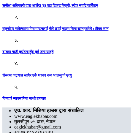
समीक्षा अधिकारी दाङ आउँदा २३ वटा टिकट बिक्री, स्टेज नचढि फर्किइन
२.
तुलसीपुर महोत्सवमा गित गाउनलाई मैले तपाईं सङ्ग चिया खानु पर्छ हो : टीका सानु
३.
दाङमा गाडी दुर्घटना हुँदा दुई जना घाइते
४.
रोल्पामा चट्याङ लागेर एकै घरका नन्द भाउजुको मृत्यु
५.
दिनदारै व्यावसायिक माथी हातपात
एच. आर. मिडिया हाउस द्वारा संचालित
www.eaglekhabar.com
तुलसीपुर ०५ दाङ, नेपाल
eaglekhabar@gmail.com
+९७७-९८४४९६६६७७