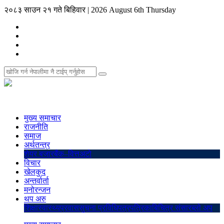
२०८३ साउन २१ गते बिहिवार
|
2026 August 6th Thursday
मुख्य समाचार
राजनीति
समाज
अर्थतन्त्र
शेयर बजार
बैंक–वित्त
अटो
विचार
खेलकुद
अन्तर्वार्ता
मनोरन्जन
थप अरु
शिक्षा
स्वास्थ्य
प्रवास
सुचना प्रविधि
पत्रपत्रिका
बिचित्र संसार
ब्लो अप