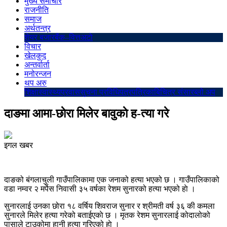
मुख्य समाचार
राजनीति
समाज
अर्थतन्त्र
शेयर बजार
बैंक–वित्त
अटो
विचार
खेलकुद
अन्तर्वार्ता
मनोरन्जन
थप अरु
शिक्षा
स्वास्थ्य
प्रवास
सुचना प्रविधि
पत्रपत्रिका
बिचित्र संसार
ब्लो अप
दाङमा आमा-छाेरा मिलेर बावुकाे ह-त्या गरे
इगल खबर
दाङको बंगलाचुली गाउँपालिकामा एक जनाको हत्या भएको छ । गाउँपालिकाको
वडा नम्वर २ मर्पेस निवासी ३५ वर्षका रेशम सुनारको हत्या भएको हाे ।
सुनारलाई उनका छोरा १८ वर्षिय शिवराज सुनार र श्रीमती वर्ष ३६ की कमला
सुनारले मिलेर हत्या गरेको बताईएकाे छ । मृतक रेशम सुनारलाई कोदालोको
पासाले टाउकोमा हानी हत्या गरिएको हाे ।