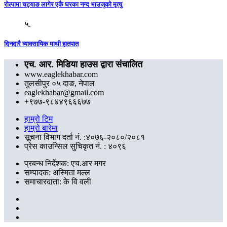
रोल्पामा चट्याङ लागेर एकै घरका नन्द भाउजुको मृत्यु
५.
दिनदारै व्यावसायिक माथी हातपात
एच. आर. मिडिया हाउस द्वारा संचालित
www.eaglekhabar.com
तुलसीपुर ०५ दाङ, नेपाल
eaglekhabar@gmail.com
+९७७-९८४४९६६६७७
हाम्रो टिम
हाम्रो बारेमा
सूचना विभाग दर्ता नं. :४०७६-२०८०/२०८१
प्रेस काउन्सिल सुचिकृत नं. : ४०९६
प्रबन्ध निर्देशक: एच.आर मगर
सम्पादक: अस्मिता मल्ल
समाचारदाता: के वि वली