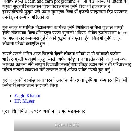
विद्यार्थीहरुले Learn and earn programme का लागि इजरायलमा intern गर्न
गएका सुदुरपश्चिमाञ्चल विश्वविद्यालयका कृषि विद्यार्थी इजरायल र
हमासबीचको युद्धमा परी ज्यान गुमाएका विद्यार्थी हरुको सम्झनामा दिप प्रजनन
कार्यक्रम सम्पन्न गरिएको हो।
गुरु जजुर माध्यमिक बिद्यालयमा कार्यरत कृषि शिक्षिका समिक्षा गुप्ताले हाम्रो
कृषि संकायका विद्यार्थीभाइहरु एउटा सुनौलो भबिस्य भोकेर इजरायलमा intern
गर्न गएका तर समयबस दुई देशको युद्धमा परि मृतक हुँदा सिङ्गो कृषि क्षेत्र
सोकमा परेको बताएकि हुन ।
त्यस्तै उनले भनिन आज सिङ्गो देशनै शोकमा परेको छ यो सोकको घडीमा
भाईहरु प्रती भावपुर्ण श्रद्धाञ्जली अर्पण गर्दछु । र घाइतेहरुको शिघ्र स्वस्थ्य
लाभको कामना संगै सम्पुर्ण विद्यार्थीहरुलाई यथाशीघ्र उदार गर्न र ती परिवारलाई
उचित रातको व्यबस्था गर्न सरकार लाई अपिल समेत गरेकी हुन गर्नु ।
गुरु जजुरको प्रर्याङ्गनमा भएको उक्त कार्यक्रममा कृषि मा अध्यनरत विद्यार्थी ,
कर्मचारी लगायतको सहभागी थियोे।
Eagle Khabar
HR Magar
प्रकाशित मिति : २०८० असोज २३ गते मङ्गलवार
Oplus_131072