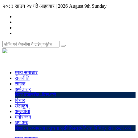
२०८३ साउन २४ गते आइतवार
|
2026 August 9th Sunday
मुख्य समाचार
राजनीति
समाज
अर्थतन्त्र
शेयर बजार
बैंक–वित्त
अटो
विचार
खेलकुद
अन्तर्वार्ता
मनोरन्जन
थप अरु
शिक्षा
स्वास्थ्य
प्रवास
सुचना प्रविधि
पत्रपत्रिका
बिचित्र संसार
ब्लो अप