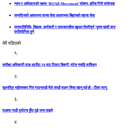
न्याय र अधिकारको पक्षमा ‘ROAR Movement’ घोषणा, हरिश गिरी संयोजक
जन्मदिनको अवसरमा मानव सेवा आश्रममा बिहानको खाजा सेवा
जनप्रतिनिधि, शिक्षक, कर्मचारी र पत्रकारबीच खुल्ला मैत्रीपूर्ण ‘पुरुष खसी कप’
प्रतियोगिता हुने
धेरै पढिएको
१.
समीक्षा अधिकारी दाङ आउँदा २३ वटा टिकट बिक्री, स्टेज नचढि फर्किइन
२.
तुलसीपुर महोत्सवमा गित गाउनलाई मैले तपाईं सङ्ग चिया खानु पर्छ हो : टीका सानु
३.
दाङमा गाडी दुर्घटना हुँदा दुई जना घाइते
४.