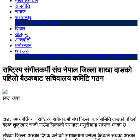
मुख्य समाचार
राजनीति
समाज
अर्थतन्त्र
शेयर बजार
बैंक–वित्त
अटो
विचार
खेलकुद
अन्तर्वार्ता
मनोरन्जन
थप अरु
शिक्षा
स्वास्थ्य
प्रवास
सुचना प्रविधि
पत्रपत्रिका
बिचित्र संसार
ब्लो अप
राष्ट्रिय संगीतकर्मी संघ नेपाल जिल्ला शाखा दाङको
पहिलो बैठकबाट सचिवालय कमिटि गठन
इगल खबर
दाङ, १७ कार्तिक । राष्ट्रिय संगीतकर्मी संघ जिल्ला कार्यसमिति दाङको पहिलो
बैठक शुक्रवार राप्ती गाउँपालिकाको सभाहल मसुरीयामा सम्पन्न भएको छ ।
संघका जिल्ला अध्यक्ष दिपक वलीको अध्यक्षतामा बसेको बैठकले संघका अध्यक्ष