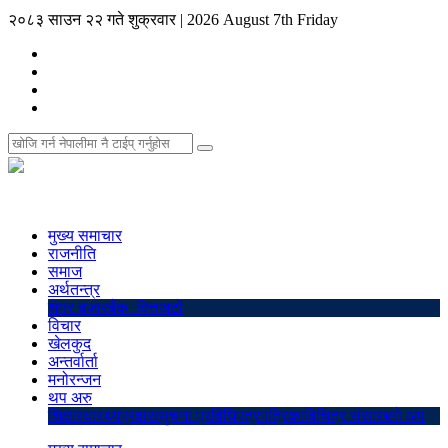
२०८३ साउन २२ गते शुक्रवार
|
2026 August 7th Friday
मुख्य समाचार
राजनीति
समाज
अर्थतन्त्र
शेयर बजार
बैंक–वित्त
अटो
विचार
खेलकुद
अन्तर्वार्ता
मनोरन्जन
थप अरु
शिक्षा
स्वास्थ्य
प्रवास
सुचना प्रविधि
पत्रपत्रिका
बिचित्र संसार
ब्लो अप