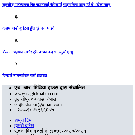
तुलसीपुर महोत्सवमा गित गाउनलाई मैले तपाईं सङ्ग चिया खानु पर्छ हो : टीका सानु
३.
दाङमा गाडी दुर्घटना हुँदा दुई जना घाइते
४.
रोल्पामा चट्याङ लागेर एकै घरका नन्द भाउजुको मृत्यु
५.
दिनदारै व्यावसायिक माथी हातपात
एच. आर. मिडिया हाउस द्वारा संचालित
www.eaglekhabar.com
तुलसीपुर ०५ दाङ, नेपाल
eaglekhabar@gmail.com
+९७७-९८४४९६६६७७
हाम्रो टिम
हाम्रो बारेमा
सूचना विभाग दर्ता नं. :४०७६-२०८०/२०८१