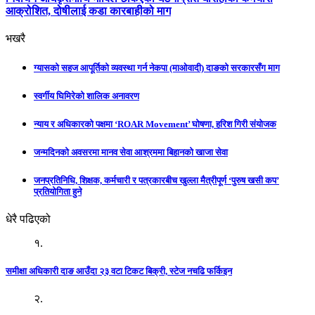
आक्रोशित, दोषीलाई कडा कारबाहीको माग
भखरै
ग्यासको सहज आपूर्तिको व्यवस्था गर्न नेकपा (माओवादी) दाङको सरकारसँग माग
स्वर्गीय घिमिरेको शालिक अनावरण
न्याय र अधिकारको पक्षमा ‘ROAR Movement’ घोषणा, हरिश गिरी संयोजक
जन्मदिनको अवसरमा मानव सेवा आश्रममा बिहानको खाजा सेवा
जनप्रतिनिधि, शिक्षक, कर्मचारी र पत्रकारबीच खुल्ला मैत्रीपूर्ण ‘पुरुष खसी कप’
प्रतियोगिता हुने
धेरै पढिएको
१.
समीक्षा अधिकारी दाङ आउँदा २३ वटा टिकट बिक्री, स्टेज नचढि फर्किइन
२.