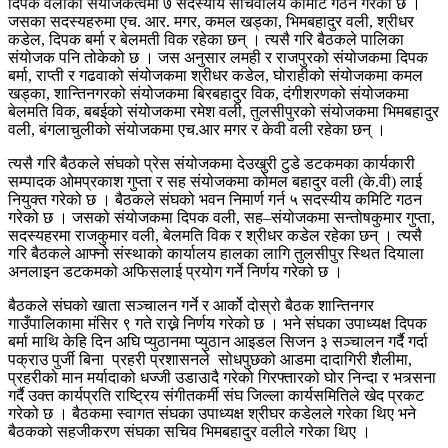
दिपक वलीको संयोजकत्वमा ७ सदस्यीय सचिवालय कमिटि गठन गरेको छ ।
जसका सदस्यहरुमा एच. आर. मगर, कमल खड्का, भिमबहादुर वली, श्रीधर
कडेल, दिपक बर्मा र बेलमती विक रहेका छन् । त्यसै गरि बैठकले पालिका
संयोजक पनि तोकेको छ । जस अनुसार लमही र राजपुरको संयोजकमा दिपक
बर्मा, राप्ती र गढवाको संयोजकमा श्रीधर कडेल, घोराहीको संयोजकमा कमल
खड्का, शान्तिनगरको संयोजकमा बिरबहादुर विक, दंगीशरणको संयोजकमा
बेलमति विक, बबईको संयोजकमा रमेश वली, तुलसीपुरको संयोजकमा भिमबहादुर
वली, बंगलाचुलीको संयोजकमा एच.आर मगर र केवी वली रहेका छन् ।
त्यसै गरि बैठकले संघको प्रेस संयोजकमा देउखुरी टुडे डटकमका कार्यकारी
सम्पादक ओमप्रकाश गुप्ता र सह संयोजकमा कोमल बहादुर वली (के.वी) लाई
नियुक्त गरेको छ । बैठकले संघको भवन निमार्ण गर्न ५ सदस्यीय कमिटि गठन
गरेको छ । जसको संयोजकमा दिपक वली, सह–संयोजकमा सन्तोषकुमार गुप्ता,
सदस्यहरमा राजकुमार वली, बेलमति विक र श्रीधर कडेल रहेका छन् । त्यसै
गरि बैठकले आफ्नो संस्थाको कार्यालय हालका लागि तुलसीपुर स्थित दियाला
अनलाइन डटकमको अफिसलाई प्रयोग गर्ने निर्णय गरेको छ ।
बैठकले संघको खाता सञ्चालन गर्ने र आर्को दोस्रो बैठक शान्तिनगर
गाउँपालिकामा मंसिर ९ गते राख्ने निर्णय गरेको छ । भने संघका उपाध्यक्ष दिपक
बर्मा माथि केहि दिन अघि प्युठानमा प्युठान आइडल सिजन ३ सञ्चालन गर्दै गर्दा
पक्राउ पुर्जी बिना प्रहरी प्रशासनले सोधपुछको आडमा दादागिरी शैलीमा,
प्रहरीको मान मर्यादाको धज्जी उडाउादै गरेको गिरफ्तारको घोर निन्दा र भत्र्सना
गर्दै उक्त कार्यप्रति राष्ट्रिय संगीतकर्मी संघ जिल्ला कार्यसमितिले खेद प्रकट
गरेको छ । बैठकमा स्वागत संघका उपाध्यक्ष श्रीघर कडेलले गरेका थिए भने
बैठकको सहजीकरण संघका सचिव भिमबहादुर वलीले गरेका थिए ।