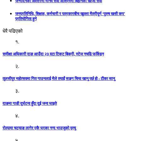
जन्मदिनको अवसरमा मानव सेवा आश्रममा बिहानको खाजा सेवा
जनप्रतिनिधि, शिक्षक, कर्मचारी र पत्रकारबीच खुल्ला मैत्रीपूर्ण ‘पुरुष खसी कप’
प्रतियोगिता हुने
धेरै पढिएको
१.
समीक्षा अधिकारी दाङ आउँदा २३ वटा टिकट बिक्री, स्टेज नचढि फर्किइन
२.
तुलसीपुर महोत्सवमा गित गाउनलाई मैले तपाईं सङ्ग चिया खानु पर्छ हो : टीका सानु
३.
दाङमा गाडी दुर्घटना हुँदा दुई जना घाइते
४.
रोल्पामा चट्याङ लागेर एकै घरका नन्द भाउजुको मृत्यु
५.