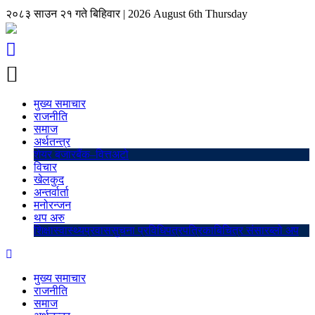
२०८३ साउन २१ गते बिहिवार
|
2026 August 6th Thursday
मुख्य समाचार
राजनीति
समाज
अर्थतन्त्र
शेयर बजार
बैंक–वित्त
अटो
विचार
खेलकुद
अन्तर्वार्ता
मनोरन्जन
थप अरु
शिक्षा
स्वास्थ्य
प्रवास
सुचना प्रविधि
पत्रपत्रिका
बिचित्र संसार
ब्लो अप
मुख्य समाचार
राजनीति
समाज