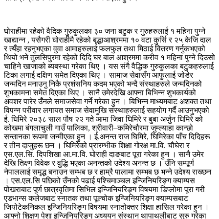
घोराहीमा रहेको वैदिक गुरुकुलका ३० जना बटुक र गुरुहरुलाई १ महिना पुग्ने
खाद्यान्न , यसैगरी घोराहीमै रहेको बृद्धाआश्रममा १० वटा कुर्सि र २५ केजि दाल
र त्यँहा रहनुभएका वुवा आमाहरुलाई फलफुल तथा मिठाई वितरण गर्नुकभएको
थियो भने तुलसिपुरमा रहेको दिदि घर बाल आश्रममा करीव १ महिना पुग्ने दिउसो
चाहिने खाजाको ब्यबस्था गरेका थिए । यस संगै वैद्धिक गुरुकुलका बटुकहरुलाई
टिका लगाई दक्षिण समेत दिएका थिए । सामाज सेवासँग आफुलाई जोडेर
जन्मदिन मनाउनु निकै प्रशंसनिय कदम भएको भन्दै संस्थाहरुले जन्मदिनको
शुभकामना समेत दिएका थिए । सानै उमेरदेखि आफ्ना बिभिन्न शुभकार्यको
अवशर पारेर उँनले समाजसेवा गर्ने गरेका हुन । बिभिन्न माध्यमबाट अशक्त तथा
विपन्न परीवार लगायत समाज सेवामुखि संस्थाहरुलाई सहयोग गर्दै आउनुभएको
ई. घिमिरे २०३८ साल पौष २२ गते आमा जिवा घिमिरे र बुबा अर्जुन घिमिरे को
कोखमा बंगलाचुली गाउँ पालिका, श्रीवारी–कमिरेचौरमा जुम्ल्याहा कान्छो
सन्तानका रूपमा जन्मीएका हुन । ई.अनन्त राज घिमिरे, घिमिरेका पाँच दिदिहरू
र तीन दाजुहरू छन । घिमिरेको प्रारम्भीक शिक्षा गोरक्ष मा.वि. चौघेरा र
एस.एल.सि. दिपशिखा आ.मा.वि. घोराही दाङबाट पूरा गरेका हुन । सानै उमेर
देखि तिक्ष्ण विवेक र वुद्धि भएका अनन्तको उदेश्य अनन्त छ । उँनि सम्पूर्ण
नेपाललाई समृद्ध बनाउन सम्भब छ र हाम्रै पालामा सम्भब छ भन्ने उदेश्य राख्छन
। एस.एल.सि पछिको उँनको पढाई पश्चिमाञ्चल इन्जिनियरिङ्ग क्याम्पस
पोखराबाट पूर्ण छात्रवृतिमा सिभिल इन्जिनियरिङ्ग विषयमा डिप्लोमा पूरा गरी
एडभान्स कलेजबाट स्नातक तथा पूल्चोक इन्जिनियरिङ्ग क्याम्पसबाट
जियोटेकनिकल इन्जिनियरिङ्ग विषयमा स्नातोक्तर शिक्षा हासिल गरेका हुन ।
आफ्नो शिक्षण पेशा इन्जिनियरिङ्ग अध्ययन संस्थान थापाथलीबाट सुरु गरेका