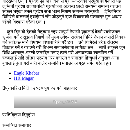
गरिरहेका छन् । प्रदेश पूर्वाधार विकास प्राधिकरणको प्रमुख कार्यकारी भई
लुम्बिनी प्रदेश राजधानीको गुरूयोजना अत्यन्त छोटो समयमा सम्पन्न गराउन
सफल भएका उनले प्रदेश सभा भवन निर्माण सम्पन्न गरानुभयो । ईन्जिनियर
घिमिरेले दाङलाई हवाईमार्ग सँग जोड्नुनै दाङ विकासको एकमात्र मुल आधार
रहेको विश्वास गरेका छन ।
कुनै दिन यो देशको नेतृत्वमा रहेर सम्पूर्ण नेपाली यूवालाई देशमै स्वरोजगार
सृजना गर्ने र सुझाव निमार्ण गर्ने मुख्य उदेश्य राखेका घिमिरे नेपाल कसरी विकास
गर्न सकिन्छ भन्ने विषयमा विधावारिधि गर्दै छन । उनै घिमिरेले हरेक क्षेत्रमा
बिकास गर्ने र गराउने गरी बिभन्न समाजसेवामा लागेका छन । साथै आफुले जुन
बिधि अपनाएर आफ्नो जन्मदिन मनाए त्यसै गरी अनावश्यक खानपिन गर्ने
रकमलाई सहि ठाँउमा प्रयोग गरेर मनाउन र सनातन हिन्दुधर्म अनुसार आमा
बुवालाई पुजा गरी बत्ति बालेर जन्मदिन मनाउन आग्रह समेत गरेका हुन ।
Eagle Khabar
HR Magar
प्रकाशित मिति : २०८० पुष २२ गते आइतवार
Oplus_131072
प्रतिक्रिया दिनुहोस
सम्बन्धित समाचार