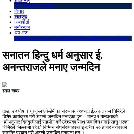
अर्थतन्त्र
शेयर बजार
बैंक–वित्त
अटो
विचार
खेलकुद
अन्तर्वार्ता
मनोरन्जन
थप अरु
शिक्षा
स्वास्थ्य
प्रवास
सुचना प्रविधि
पत्रपत्रिका
बिचित्र संसार
ब्लो अप
सनातन हिन्दु धर्म अनुसार ई.
अनन्तराजले मनाए जन्मदिन
इगल खबर
दाङ, २२ पौष । गुरुकुल एकेडेमीका संस्थापक अध्यक्ष ई.अनन्तराज घिमिरेले
बिशेष कार्यक्रम गरी आफ्नो जन्मदिन मनाएका हुन । मानव र मानवताको
धर्मअनुसार दिनदुखीलाई सहयोग गर्ने उद्देश्यका साथ जन्मदिन मनाई रहनु भएका
घिमिरेले जिल्लामा रहेको बिभिन्न संघसंस्थाहरुलाई करीव ५० हजार बराबरको
सामग्रि प्रदान गरी आफ्नो जन्मदिन मनाएला हुन ।