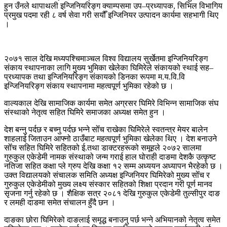
हुन उँनले थापाथली इन्जिनियरिङ्ग क्याम्पसमा उप–प्रध्यापक, सिभिल विभागिय
प्रमुख पदमा रही ८ वर्ष सेवा गरी सयौँ इन्जिनियर उत्पादन कार्यमा सहभागी थिए
।
२०७१ साल देखि मध्यपश्चिमाञ्चल विश्व विद्यालय सुर्खेतमा इन्जिनियरिङ्ग
संकाय स्थापनाका लागि मुख्य भुमिका खेलेका घिमिरेले संकायको स्थाई सह–
प्रध्यापक तथा इन्जिनियरिङ्ग संकायको डिनका रूपमा म.य.वि.वि
इन्जिनियरिङ्ग संकाय स्थापनामा महत्वपूर्ण भुमिका रहेको छ ।
वाल्यकाल देखि सामाजिक कार्यमा समेत अग्रसर घिमिरे विभिन्न सामाजिक संघ
संस्थाको नेतृत्व सहित घिमिरे समाजका अध्यक्ष समेत हुन ।
देश बन्नु पर्दछ र बच्नु पर्दछ भन्ने सोँच राखेका घिमिरेले स्वतन्त्र मेयर बालेन
शाहलाई जिताउन आफ्नो ठाउँबाट महत्वपूर्ण भुमिका खेलेका थिए । देश बनाउने
सोँच सहित घिमिरे सहितको ई.तथा डाक्टरहरूको समूहले २०७२ सालमा
गुरुकुल एकेडेमी नामक संस्थाको जन्म गराई हाल घोराही दाङमा देशकै उत्कृष्ट
नतिजा सहित कक्षा प्ले ग्रुप देखि कक्षा १२ सम्म अध्ययन अध्यापन भैरहेको छ ।
उक्त विद्यालयको संचालक समिति अध्यक्ष इन्जिनियर घिमिरेको मुख्य सोँच र
गुरुकुल एकेडेमीको मुख्य लक्ष्य संस्कार सहितको शिक्षा प्रदान गरी पूर्ण मानव
सृजना गर्नु रहेको छ । शैक्षिक सत्र २०८१ देखि गुरुकुल एकेडेमी तुल्सीपुर दाङ
र लमही दाङमा समेत संचालन हुँदै छन ।
दाङका छोरा घिमिरेको दाङलाई समृद्ध बनाउनु पर्छ भन्ने अभियानको नेतृत्व समेत