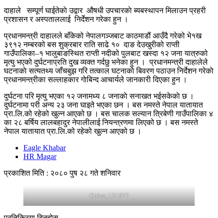
दाहाले सम्पूर्ण घाईतेकाे उद्वार औषधी उपचारकाे ब्यबस्थापन मिलाउन प्रहरी
प्रशासन र अस्पताललाई निर्देशन गरेका हुन ।
प्रधानमन्त्री दाहालले बाँकेको नेपालगञ्जबाट काठमाडौं आउँदै गरेको भे१ख
३९१२ नम्बरको बस शुक्रबार राति साढे १० दाङ देउखुरीको राप्ती
गाउँपालिका–१ भालुबाङस्थित राप्ती नदीको पुलबाट खस्दा १२ जना यात्रुको
मृत्यु भएको दुर्घटनाप्रति दुख व्यक्त गर्दछु भनेका हुन । प्रधानमन्त्री दाहालेले
घटनाकाे सत्यतथ्य जाँचबुझ गरि तत्काल घटनाकाे बिवरण पठाउन निर्देशन गरेकाे
प्रधानमन्त्रीका सल्लाहकार गाेबिन्द आचार्यले जानकारी दिएका हुन ।
दुर्घटना परि मृत्यु भएका १२ जनामध्य ८ जनाकाे सनाखत भईसकेकाे छ ।
दुर्घटनामा परी अन्य २३ जना घाइते भएका छन । बस नमस्ते नेपाल यातायात
प्रा.लि.को रहेको खुल्न आएको छ । बस चालक सल्यान त्रिबेणी गाउँपालिका ४
का २८ बर्षिय लालबहादुर नेपालीलाई नियन्त्रणमा लिएको छ । बस नमस्ते
नेपाल यातायात प्रा.लि.को रहेको खुल्न आएको छ ।
Eagle Khabar
HR Magar
प्रकाशित मिति : २०८० पुष २८ गते शनिवार
Oplus_131072
प्रतिक्रिया दिनुहोस