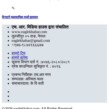
५.
दिनदारै व्यावसायिक माथी हातपात
एच. आर. मिडिया हाउस द्वारा संचालित
www.eaglekhabar.com
तुलसीपुर ०५ दाङ, नेपाल
eaglekhabar@gmail.com
+९७७-९८४४९६६६७७
हाम्रो टिम
हाम्रो बारेमा
सूचना विभाग दर्ता नं. :४०७६-२०८०/२०८१
प्रेस काउन्सिल सुचिकृत नं. : ४०९६
प्रबन्ध निर्देशक: एच.आर मगर
सम्पादक: अस्मिता मल्ल
समाचारदाता: के वि वली
©
2026 eaglekhabar.com, All Rights Reserved.