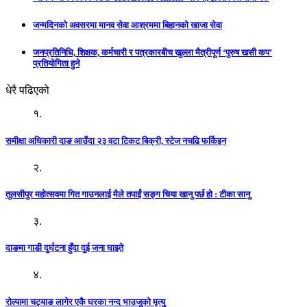
जन्मदिनको अवसरमा मानव सेवा आश्रममा बिहानको खाजा सेवा
जनप्रतिनिधि, शिक्षक, कर्मचारी र पत्रकारबीच खुल्ला मैत्रीपूर्ण ‘पुरुष खसी कप’
प्रतियोगिता हुने
धेरै पढिएको
१.
समीक्षा अधिकारी दाङ आउँदा २३ वटा टिकट बिक्री, स्टेज नचढि फर्किइन
२.
तुलसीपुर महोत्सवमा गित गाउनलाई मैले तपाईं सङ्ग चिया खानु पर्छ हो : टीका सानु
३.
दाङमा गाडी दुर्घटना हुँदा दुई जना घाइते
४.
रोल्पामा चट्याङ लागेर एकै घरका नन्द भाउजुको मृत्यु