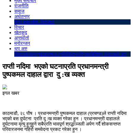
मुख्य समाचार
राजनीति
समाज
अर्थतन्त्र
शेयर बजार
बैंक–वित्त
अटो
विचार
खेलकुद
अन्तर्वार्ता
मनोरन्जन
थप अरु
शिक्षा
स्वास्थ्य
प्रवास
सुचना प्रविधि
पत्रपत्रिका
बिचित्र संसार
ब्लो अप
राप्ती नदिमा भएको घटनाप्रति प्रधानमन्त्री
पुष्पकमल दाहाल द्वारा दु :ख व्यक्त
इगल खबर
काठमाडौ, २८ पौष । प्रधानमन्त्री पुष्पकमल दाहाल (प्रचण्ड)ले राप्ती नदिमा
भएको बस दुर्घटना प्रति दु :ख व्यक्त गरेका हुन । प्रधानमन्त्री दाहालले
दुर्घटनामा मृत्यु हुनुहुने सबैप्रति भावपूर्ण श्रद्धाञ्जली अर्पण गर्दै शोकसन्तप्त
परिवारजनमा गहिरो समवेदना प्रकट गरेका हुन ।