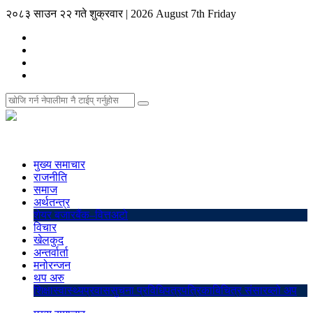
२०८३ साउन २२ गते शुक्रवार
|
2026 August 7th Friday
मुख्य समाचार
राजनीति
समाज
अर्थतन्त्र
शेयर बजार
बैंक–वित्त
अटो
विचार
खेलकुद
अन्तर्वार्ता
मनोरन्जन
थप अरु
शिक्षा
स्वास्थ्य
प्रवास
सुचना प्रविधि
पत्रपत्रिका
बिचित्र संसार
ब्लो अप