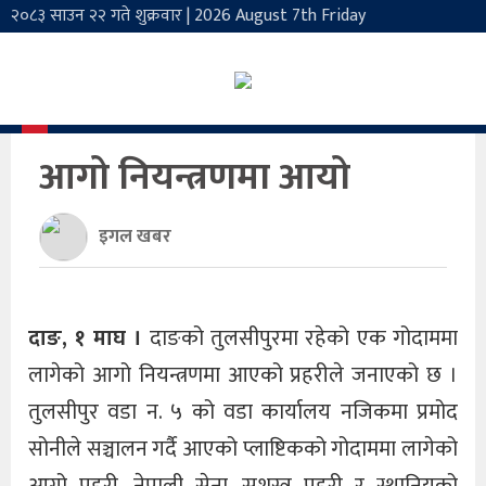
२०८३ साउन २२ गते शुक्रवार
|
2026 August 7th Friday
मुख्य
समाचार
राजनीति
आगो नियन्त्रणमा आयो
समाज
अर्थतन्त्र
इगल खबर
विचार
खेलकुद
दाङ, १ माघ ।
दाङको तुलसीपुरमा रहेको एक गोदाममा
लागेको आगो नियन्त्रणमा आएको प्रहरीले जनाएको छ ।
अन्तर्वार्ता
तुलसीपुर वडा न. ५ को वडा कार्यालय नजिकमा प्रमोद
मनोरन्जन
सोनीले सञ्चालन गर्दै आएको प्लाष्टिकको गोदाममा लागेको
थप अरु