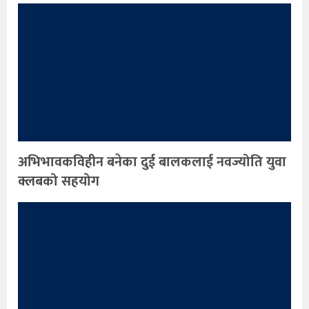
अभिभावकविहीन बनेका दुई बालकलाई नवज्योति युवा
क्लबको सहयोग