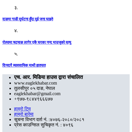
३.
दाङमा गाडी दुर्घटना हुँदा दुई जना घाइते
४.
रोल्पामा चट्याङ लागेर एकै घरका नन्द भाउजुको मृत्यु
५.
दिनदारै व्यावसायिक माथी हातपात
एच. आर. मिडिया हाउस द्वारा संचालित
www.eaglekhabar.com
तुलसीपुर ०५ दाङ, नेपाल
eaglekhabar@gmail.com
+९७७-९८४४९६६६७७
हाम्रो टिम
हाम्रो बारेमा
सूचना विभाग दर्ता नं. :४०७६-२०८०/२०८१
प्रेस काउन्सिल सुचिकृत नं. : ४०९६