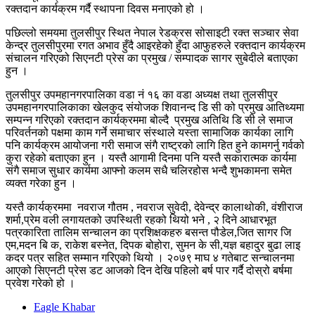
रक्तदान कार्यक्रम गर्दै स्थापना दिवस मनाएको हो ।
पछिल्लो समयमा तुलसीपुर स्थित नेपाल रेडक्रस सोसाइटी रक्त सञ्चार सेवा
केन्द्र तुलसीपुरमा रगत अभाव हुँदै आइरहेको हुँदा आफुहरुले रक्तदान कार्यक्रम
संचालन गरिएको सिएनटी प्रेस का प्रमुख / सम्पादक सागर सुबेदीले बताएका
हुन ‌।
तुलसीपुर उपमहानगरपालिका वडा नं १६ का वडा अध्यक्ष तथा तुलसीपुर
उपमहानगरपालिकाका खेलकुद संयोजक शिवानन्द डि सी को प्रमुख आतिथ्यमा
सम्पन्न गरिएको रक्तदान कार्यक्रममा बोल्दै प्रमुख अतिथि डि सी ले समाज
परिवर्तनको पक्षमा काम गर्ने समाचार संस्थाले यस्ता सामाजिक कार्यका लागि
पनि कार्यक्रम आयोजना गरी समाज संगै राष्ट्रको लागि हित हुने कामगर्नु गर्वको
कुरा रहेको बताएका हुन । यस्तै आगामी दिनमा पनि यस्तै सकारात्मक कार्यमा
संगै समाज सुधार कार्यमा आफ्नो कलम सधै चलिरहोस भन्दै शुभकामना समेत
व्यक्त गरेका हुन ।
यस्तै कार्यक्रममा नवराज गौतम , नवराज सुवेदी, देवेन्द्र कालाथोकी, वंशीराज
शर्मा,प्रेम वली लगायतको उपस्थिती रहको थियो भने , २ दिने आधारभूत
पत्रकारिता तालिम सन्चालन का प्रशिक्षकहरु बसन्त पौडेल,जित सागर जि
एम,मदन बि क, राकेश बस्नेत, दिपक बोहोरा, सुमन के सी,यज्ञ बहादुर बुढा लाइ
कदर पत्र सहित सम्मान गरिएको थियो । २०७९ माघ ४ गतेबाट सन्चालनमा
आएको सिएनटी प्रेस डट आजको दिन देखि पहिलो बर्ष पार गर्दै दोस्रो बर्षमा
प्रवेश गरेको हो ।
Eagle Khabar