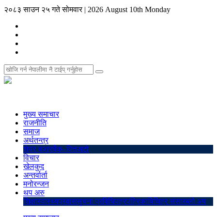
२०८३ साउन २५ गते सोमवार
|
2026 August 10th Monday
मुख्य समाचार
राजनीति
समाज
अर्थतन्त्र
शेयर बजार
बैंक–वित्त
अटो
विचार
खेलकुद
अन्तर्वार्ता
मनोरन्जन
थप अरु
शिक्षा
स्वास्थ्य
प्रवास
सुचना प्रविधि
पत्रपत्रिका
बिचित्र संसार
ब्लो अप