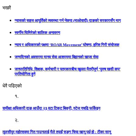
भखरै
ग्यासको सहज आपूर्तिको व्यवस्था गर्न नेकपा (माओवादी) दाङको सरकारसँग माग
स्वर्गीय घिमिरेको शालिक अनावरण
न्याय र अधिकारको पक्षमा ‘ROAR Movement’ घोषणा, हरिश गिरी संयोजक
जन्मदिनको अवसरमा मानव सेवा आश्रममा बिहानको खाजा सेवा
जनप्रतिनिधि, शिक्षक, कर्मचारी र पत्रकारबीच खुल्ला मैत्रीपूर्ण ‘पुरुष खसी कप’
प्रतियोगिता हुने
धेरै पढिएको
१.
समीक्षा अधिकारी दाङ आउँदा २३ वटा टिकट बिक्री, स्टेज नचढि फर्किइन
२.
तुलसीपुर महोत्सवमा गित गाउनलाई मैले तपाईं सङ्ग चिया खानु पर्छ हो : टीका सानु