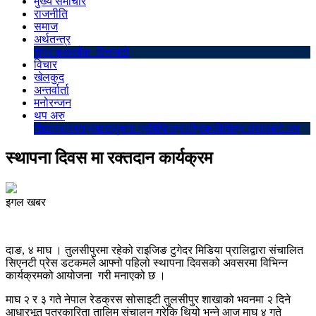
मुख्य समाचार
राजनीति
समाज
अर्थतन्त्र
शेयर बजार
बैंक–वित्त
अटो
विचार
खेलकुद
अन्तर्वार्ता
मनोरन्जन
थप अरु
शिक्षा
स्वास्थ्य
प्रवास
सुचना प्रविधि
पत्रपत्रिका
बिचित्र संसार
ब्लो अप
स्थापना दिवस मा रक्तदान कार्यक्रम
इगल खबर
दाङ, ४ माघ । तुलसीपुरमा रहेको राइजिङ टुगेदर मिडिया प्रालिद्वारा संचालित
सिएनटी प्रेस डटकमले आफ्नो पहिलो स्थापना दिवसको अवसरमा विभिन्न
कार्यक्रमको आयोजना गरी मनाएको छ ।
माघ २ र ३ गते नेपाल रेडक्रस सोसाइटी तुलसीपुर शाखाको भवनमा २ दिने
आधारभूत पत्रकारिता तालिम संचालन गरेकि थियो भन्ने आज माघ ४ गते