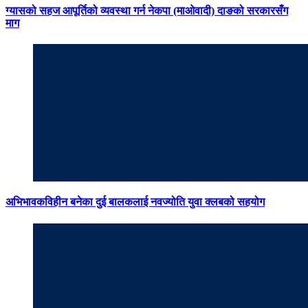
ग्यासको सहज आपूर्तिको व्यवस्था गर्न नेकपा (माओवादी) दाङको सरकारसँग
माग
अभिभावकविहीन बनेका दुई बालकलाई नवज्योति युवा क्लबको सहयोग