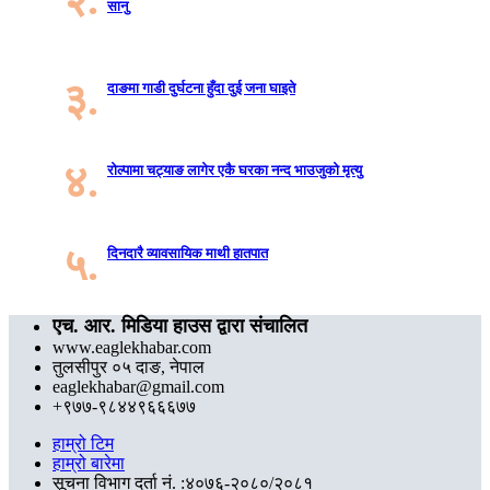
सानु
३.
दाङमा गाडी दुर्घटना हुँदा दुई जना घाइते
४.
रोल्पामा चट्याङ लागेर एकै घरका नन्द भाउजुको मृत्यु
५.
दिनदारै व्यावसायिक माथी हातपात
एच. आर. मिडिया हाउस द्वारा संचालित
www.eaglekhabar.com
तुलसीपुर ०५ दाङ, नेपाल
eaglekhabar@gmail.com
+९७७-९८४४९६६६७७
हाम्रो टिम
हाम्रो बारेमा
सूचना विभाग दर्ता नं. :४०७६-२०८०/२०८१