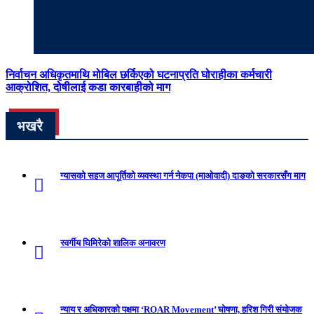
निर्वाचन अधिकृतमाथि मोबिल छर्किएको घटनाप्रति घोराहीका कर्मचारी
आक्रोशित, दोषीलाई कडा कारबाहीको माग
भखरै
ग्यासको सहज आपूर्तिको व्यवस्था गर्न नेकपा (माओवादी) दाङको सरकारसँग माग
स्वर्गीय घिमिरेको शालिक अनावरण
न्याय र अधिकारको पक्षमा ‘ROAR Movement’ घोषणा, हरिश गिरी संयोजक