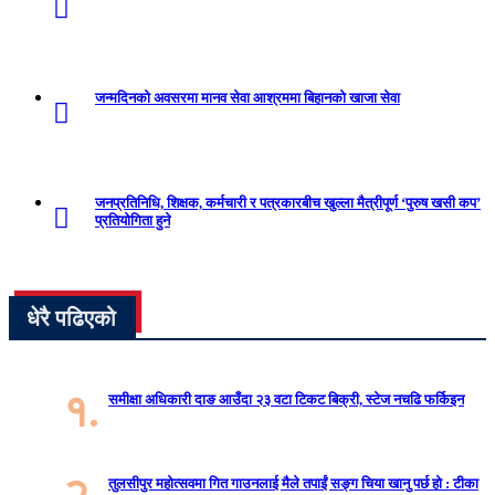
जन्मदिनको अवसरमा मानव सेवा आश्रममा बिहानको खाजा सेवा
जनप्रतिनिधि, शिक्षक, कर्मचारी र पत्रकारबीच खुल्ला मैत्रीपूर्ण ‘पुरुष खसी कप’
प्रतियोगिता हुने
धेरै पढिएको
१.
समीक्षा अधिकारी दाङ आउँदा २३ वटा टिकट बिक्री, स्टेज नचढि फर्किइन
२.
तुलसीपुर महोत्सवमा गित गाउनलाई मैले तपाईं सङ्ग चिया खानु पर्छ हो : टीका