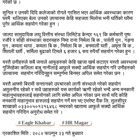
गरेको छ ।
सुनिल र उनकी दिदि कलेजाको रोगले ग्रसित भएर आर्थिक अवस्थाका कारण
घरमै थलिएका बेला उनको उपचारमा केहि सहजता मिलोस भनी घर्तिको घरैमा
पुगेर आर्थिक सहयोग गरेका हुन ।
जाल्पा सामुदायिक लघु वित्तीय संस्था लिमिटेड केन्द्र १६९ कि कर्मचारी पुष्प
रजौरे र सोही संस्थाका सदस्यहरु निमा राना निर्मला बि क , पार्वती पुन , गङ्गा
पुन , कमला थापा , कमला बि क , निर्मला बि क , बनमाली घर्ती , अमृता बि क ,
शितली घर्ती , सर्मिला बुढाको टिमले ६ हजार ६ सय रुपैयाँ सहयोग गरेका हुन ।
यस्तै उनीहरुले सबै जनाले आफुहरुको केहि खाजा खर्च कटाएर यस्तो अवस्थामा
गुर्जिरहेका कलिला बाबु नानीलाई आफुले सक्दो आर्थिक सहयोग गरि उनीहरुको
उपचारमा सहयोग गरिदिनुहुन सम्पुर्णमा बिनम्र अपिल समेत गरेका छन ।
यस्तै आफ्नो बिरामी सन्तानको उपचारको लागी संस्थाले गरेको सहयोग
अतुलनीय रहेको र सधै उहाहरुको यस कार्यको ऋणी रहेको भन्दै अन्य मनकारी
माहानुभावहरुलाई सहयोगको लागि समेत अपिल गरेका छन साथै यदि कोहि
मनकारी माहानुभाव हारुलाई सहयोग गर्ने मन भए एभरेष्ट वैंक लि. तुलसीपुर
शाखाको ०३३००५०१२१६४६८ नम्वरको खातामा आफुले सक्दो आर्थिक
सहयोग गरिदिन अनुरोध समेत गरे ।
Eagle Khabar
HR Magar
प्रकाशित मिति : २०८० फाल्गुन २३ गते बुधवार