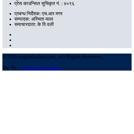
प्रेस काउन्सिल सुचिकृत नं. : ४०९६
प्रबन्ध निर्देशक: एच.आर मगर
सम्पादक: अस्मिता मल्ल
समाचारदाता: के वि वली
©
2026 eaglekhabar.com, All Rights Reserved.
Site By :
TopLine Technology