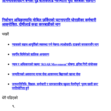
अभिभावकविहीन बनेका दुई बालकलाई नवज्योति युवा क्लबको सहयोग
निर्वाचन अधिकृतमाथि मोबिल छर्किएको घटनाप्रति घोराहीका कर्मचारी
आक्रोशित, दोषीलाई कडा कारबाहीको माग
भखरै
ग्यासको सहज आपूर्तिको व्यवस्था गर्न नेकपा (माओवादी) दाङको सरकारसँग माग
स्वर्गीय घिमिरेको शालिक अनावरण
न्याय र अधिकारको पक्षमा ‘ROAR Movement’ घोषणा, हरिश गिरी संयोजक
जन्मदिनको अवसरमा मानव सेवा आश्रममा बिहानको खाजा सेवा
जनप्रतिनिधि, शिक्षक, कर्मचारी र पत्रकारबीच खुल्ला मैत्रीपूर्ण ‘पुरुष खसी कप’
प्रतियोगिता हुने
धेरै पढिएको
१.