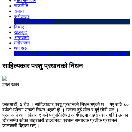
मुख्य समाचार
राजनीति
समाज
अर्थतन्त्र
शेयर बजार
बैंक–वित्त
अटो
विचार
खेलकुद
अन्तर्वार्ता
मनोरन्जन
थप अरु
शिक्षा
स्वास्थ्य
प्रवास
सुचना प्रविधि
पत्रपत्रिका
बिचित्र संसार
ब्लो अप
साहित्यकार परशु प्रधानको निधन
इगल खबर
काठमाडौं, ६ चैत । साहित्यकार परशु प्रधानको निधन भएको छ । गए राति ८०
वर्षको उमेरमा उनको निधन भएको हो । उनका दुई छोरा र दुई छोरी छन् ।
प्रधानको आज बिहान ९ बजे पशुपतिस्थित आर्यघाटमा दाहसंस्कार गरिने उनका
छोरासमेत रहेका बाह्रखरी डटकमका प्रधान सम्पादक प्रतीक प्रधानले
जानकारी दिएका छन् ।