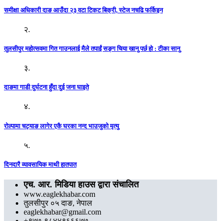
समीक्षा अधिकारी दाङ आउँदा २३ वटा टिकट बिक्री, स्टेज नचढि फर्किइन
२.
तुलसीपुर महोत्सवमा गित गाउनलाई मैले तपाईं सङ्ग चिया खानु पर्छ हो : टीका सानु
३.
दाङमा गाडी दुर्घटना हुँदा दुई जना घाइते
४.
रोल्पामा चट्याङ लागेर एकै घरका नन्द भाउजुको मृत्यु
५.
दिनदारै व्यावसायिक माथी हातपात
एच. आर. मिडिया हाउस द्वारा संचालित
www.eaglekhabar.com
तुलसीपुर ०५ दाङ, नेपाल
eaglekhabar@gmail.com
+९७७-९८४४९६६६७७