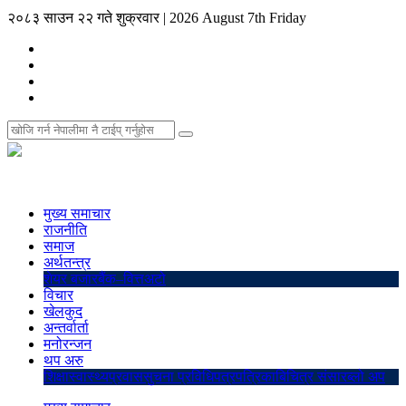
२०८३ साउन २२ गते शुक्रवार
|
2026 August 7th Friday
मुख्य समाचार
राजनीति
समाज
अर्थतन्त्र
शेयर बजार
बैंक–वित्त
अटो
विचार
खेलकुद
अन्तर्वार्ता
मनोरन्जन
थप अरु
शिक्षा
स्वास्थ्य
प्रवास
सुचना प्रविधि
पत्रपत्रिका
बिचित्र संसार
ब्लो अप