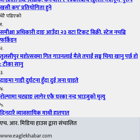
खसी कप’ प्रतियोगिता हुने
धेरै पढिएको
१.
समीक्षा अधिकारी दाङ आउँदा २३ वटा टिकट बिक्री, स्टेज नचढि
फर्किइन
२.
तुलसीपुर महोत्सवमा गित गाउनलाई मैले तपाईं सङ्ग चिया खानु पर्छ हो
: टीका सानु
३.
दाङमा गाडी दुर्घटना हुँदा दुई जना घाइते
४.
रोल्पामा चट्याङ लागेर एकै घरका नन्द भाउजुको मृत्यु
५.
दिनदारै व्यावसायिक माथी हातपात
एच. आर. मिडिया हाउस द्वारा संचालित
www.eaglekhabar.com