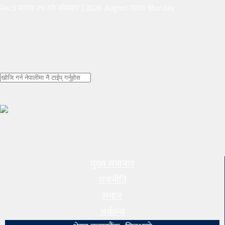
२०८३ साउन २५ गते सोमवार
|
2026 August 10th Monday
मुख्य
समाचार
राजनीति
समाज
अर्थतन्त्र
शेयर
बजार
मुख्य समाचार
राजनीति
बैंक–
समाज
वित्त
अर्थतन्त्र