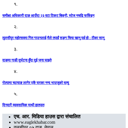
१.
समीक्षा अधिकारी दाङ आउँदा २३ वटा टिकट बिक्री, स्टेज नचढि फर्किइन
२.
तुलसीपुर महोत्सवमा गित गाउनलाई मैले तपाईं सङ्ग चिया खानु पर्छ हो : टीका सानु
३.
दाङमा गाडी दुर्घटना हुँदा दुई जना घाइते
४.
रोल्पामा चट्याङ लागेर एकै घरका नन्द भाउजुको मृत्यु
५.
दिनदारै व्यावसायिक माथी हातपात
एच. आर. मिडिया हाउस द्वारा संचालित
www.eaglekhabar.com
तुलसीपुर ०५ दाङ, नेपाल