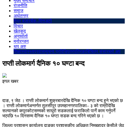
मुख्य समाचार
राजनीति
समाज
अर्थतन्त्र
शेयर बजार
बैंक–वित्त
अटो
विचार
खेलकुद
अन्तर्वार्ता
मनोरन्जन
थप अरु
शिक्षा
स्वास्थ्य
प्रवास
सुचना प्रविधि
पत्रपत्रिका
बिचित्र संसार
ब्लो अप
राप्ती लोकमार्ग दैनिक १० घण्टा बन्द
इगल खबर
दाङ, ९ जेठ । राप्ती लोकमार्ग शुक्रबारदेखि दैनिक १० घण्टा बन्द हुने भएको छ
। राप्ती लोकमार्गअन्तर्गत तुलसीपुर उपमहानगरपालिका– ३ को राम्रीदेखि
सल्यानको कपुरकोटसम्मको साघुरो सडकलाई फराकिलो पार्ने काम गर्नुपर्ने
भएपछि १० दिनसम्म दैनिक १० घण्टा सडक बन्द गरिने भएको छ ।
जिल्ला प्रशासन कार्यालय दाङका प्रशासकीय अधिकृत निमबहादुर केसीले जेठ