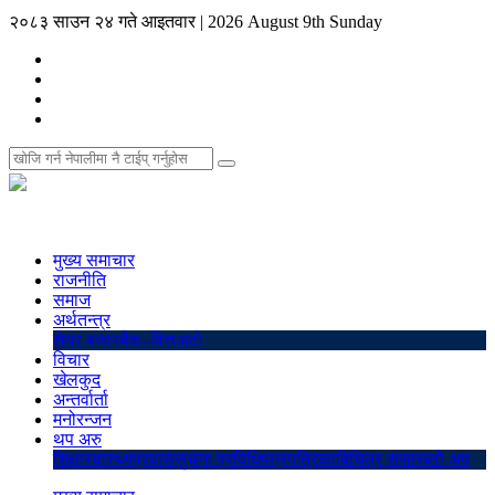
२०८३ साउन २४ गते आइतवार
|
2026 August 9th Sunday
मुख्य समाचार
राजनीति
समाज
अर्थतन्त्र
शेयर बजार
बैंक–वित्त
अटो
विचार
खेलकुद
अन्तर्वार्ता
मनोरन्जन
थप अरु
शिक्षा
स्वास्थ्य
प्रवास
सुचना प्रविधि
पत्रपत्रिका
बिचित्र संसार
ब्लो अप