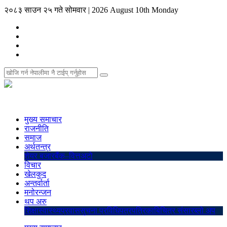
२०८३ साउन २५ गते सोमवार
|
2026 August 10th Monday
मुख्य समाचार
राजनीति
समाज
अर्थतन्त्र
शेयर बजार
बैंक–वित्त
अटो
विचार
खेलकुद
अन्तर्वार्ता
मनोरन्जन
थप अरु
शिक्षा
स्वास्थ्य
प्रवास
सुचना प्रविधि
पत्रपत्रिका
बिचित्र संसार
ब्लो अप