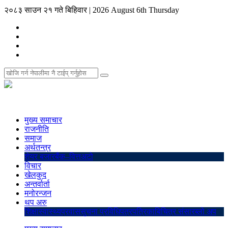
२०८३ साउन २१ गते बिहिवार
|
2026 August 6th Thursday
मुख्य समाचार
राजनीति
समाज
अर्थतन्त्र
शेयर बजार
बैंक–वित्त
अटो
विचार
खेलकुद
अन्तर्वार्ता
मनोरन्जन
थप अरु
शिक्षा
स्वास्थ्य
प्रवास
सुचना प्रविधि
पत्रपत्रिका
बिचित्र संसार
ब्लो अप