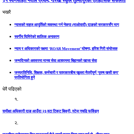
२१ स्वर्णसहित नेपाल प्रथम, गोरखा स्कुल तुल्सीपुरको ऐतिहासिक सफलता
भखरै
ग्यासको सहज आपूर्तिको व्यवस्था गर्न नेकपा (माओवादी) दाङको सरकारसँग माग
स्वर्गीय घिमिरेको शालिक अनावरण
न्याय र अधिकारको पक्षमा ‘ROAR Movement’ घोषणा, हरिश गिरी संयोजक
जन्मदिनको अवसरमा मानव सेवा आश्रममा बिहानको खाजा सेवा
जनप्रतिनिधि, शिक्षक, कर्मचारी र पत्रकारबीच खुल्ला मैत्रीपूर्ण ‘पुरुष खसी कप’
प्रतियोगिता हुने
धेरै पढिएको
१.
समीक्षा अधिकारी दाङ आउँदा २३ वटा टिकट बिक्री, स्टेज नचढि फर्किइन
२.