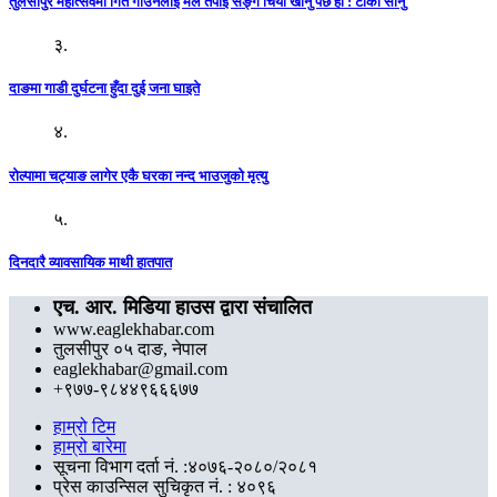
तुलसीपुर महोत्सवमा गित गाउनलाई मैले तपाईं सङ्ग चिया खानु पर्छ हो : टीका सानु
३.
दाङमा गाडी दुर्घटना हुँदा दुई जना घाइते
४.
रोल्पामा चट्याङ लागेर एकै घरका नन्द भाउजुको मृत्यु
५.
दिनदारै व्यावसायिक माथी हातपात
एच. आर. मिडिया हाउस द्वारा संचालित
www.eaglekhabar.com
तुलसीपुर ०५ दाङ, नेपाल
eaglekhabar@gmail.com
+९७७-९८४४९६६६७७
हाम्रो टिम
हाम्रो बारेमा
सूचना विभाग दर्ता नं. :४०७६-२०८०/२०८१
प्रेस काउन्सिल सुचिकृत नं. : ४०९६