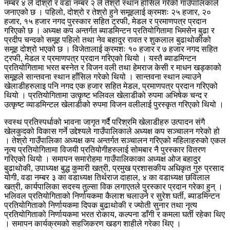
नम्बर ४ ले दोश्रो र वडा नम्बर २ ले तेश्रो स्थान हाँसिल गरेको गाउँपालिकाले
जनाएको छ । पहिलो, दोश्रो र तेश्रो हुने समूहलाई क्रमशः २५ हजार, २०
हजार, १५ हजार नगद पुरस्कार सहित ट्रफी, मेडल र प्रमाणपत्र प्रदान
गरिएको छ । अध्यक्ष कप अन्तर्गत ब्याडमिन्टन प्रतियोगितामा भिमसेन बुढा र
प्रदीप चन्दको समूह पहिलो तथा नेव बहादुर रावत र शुकलाल बुढाथोकीको
समूह दोश्रो भएको छ । विजेतालाई क्रमशः १० हजार र ७ हजार नगद सहित
ट्रफी, मेडल र प्रमाणपत्र प्रदान गरिएको थियो । यस्तै ब्याडमिन्टन
प्रतियोगितामा भरत बस्नेत र विजन वली तथा हेमराज केसी र माधन खड्काको
समूहले सान्तवना स्थान हाँसिल गरेको थियो । सान्तवना स्थान ल्याउने
खेलाडीहरुलाइ पनि नगद एक हजार सहित मेडल, प्रमाणपत्र प्रदान गरिएको
थियो । प्रतियोगितामा उत्कृष्ट भलिवल खेलाडीको रुपमा अभिषेक चन्द र
उत्कृष्ट व्याडमिन्टल खेलाडीको रुपमा विजन वलीलाई पुरस्कृत गरिएको थियो ।
स्वस्थ प्रतिस्पर्धाको भावना जागृत गर्दै परिश्रमि खेलाडीहरु उत्पादन संगै
खेलकुदको विकास गर्ने उद्देश्यले गाउँपालिकाले अध्यक्ष कप सञ्चालन गरेको हो
। तेश्रो गाउँपालिका अध्यक्ष कप अन्तर्गत सञ्चालन गरिएको महिलाहरुको एकल
नृत्य प्रतियोगितामा विजयी प्रतियोगीहरुलाई सोमबार नै पुरस्कार वितरण
गरिएको थियो । समापन समारोहमा गाउँपालिकाका अध्यक्ष ओज बहादुर
बुढाथोकी, उपाध्यक्ष बुद्ध कुमारी खत्री, प्रमुख प्रशासकीय अधिकृत गुरु प्रसाद
योगी, वडा नम्बर ३ का वडाध्यक्ष तिर्थराज दाहाल, ४ का वडाध्यक्ष छविलाल
खत्री, कार्यपालिका सदस्य तुल्सा विक लगाएतले पुरस्कार प्रदान गरेका हुन् ।
भलिवल प्रतियोगिताको निर्णायकमा कैलाश चलाउने र सुरेश घर्ती, ब्याडमिन्टन
प्रतियोगिताको निर्णायकमा दिपक बुढाथोकी र ज्योती सुनार तथा नृत्य
प्रतियोगिताको निर्णायकमा भरत रोकाय, कल्पना डाँगी र कमला घर्ती रहेका थिए
। समापन कार्यक्रमको सहजिकरण खडग शाहीले गरेका थिए ।