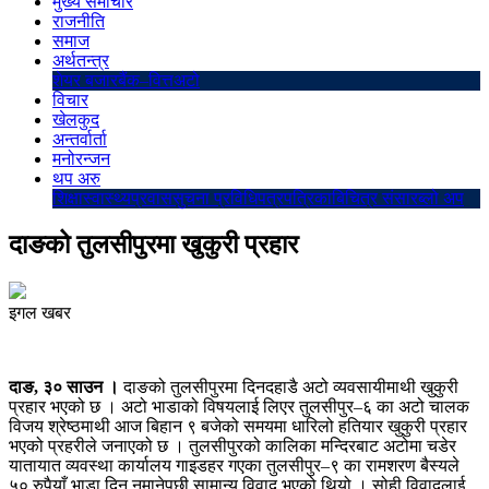
मुख्य समाचार
राजनीति
समाज
अर्थतन्त्र
शेयर बजार
बैंक–वित्त
अटो
विचार
खेलकुद
अन्तर्वार्ता
मनोरन्जन
थप अरु
शिक्षा
स्वास्थ्य
प्रवास
सुचना प्रविधि
पत्रपत्रिका
बिचित्र संसार
ब्लो अप
दाङको तुलसीपुरमा खुकुरी प्रहार
इगल खबर
दाङ, ३० साउन ।
दाङको तुलसीपुरमा दिनदहाडै अटो व्यवसायीमाथी खुकुरी
प्रहार भएको छ । अटो भाडाको विषयलाई लिएर तुलसीपुर–६ का अटो चालक
विजय श्रेष्ठमाथी आज बिहान ९ बजेको समयमा धारिलो हतियार खुकुरी प्रहार
भएको प्रहरीले जनाएको छ । तुलसीपुरको कालिका मन्दिरबाट अटोमा चडेर
यातायात व्यवस्था कार्यालय गाइडहर गएका तुलसीपुर–९ का रामशरण बैस्यले
५० रुपैयाँ भाडा दिन नमानेपछी सामान्य विवाद भएको थियो । सोही विवादलाई