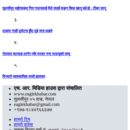
तुलसीपुर महोत्सवमा गित गाउनलाई मैले तपाईं सङ्ग चिया खानु पर्छ हो : टीका सानु
३.
दाङमा गाडी दुर्घटना हुँदा दुई जना घाइते
४.
रोल्पामा चट्याङ लागेर एकै घरका नन्द भाउजुको मृत्यु
५.
दिनदारै व्यावसायिक माथी हातपात
एच. आर. मिडिया हाउस द्वारा संचालित
www.eaglekhabar.com
तुलसीपुर ०५ दाङ, नेपाल
eaglekhabar@gmail.com
+९७७-९८४४९६६६७७
हाम्रो टिम
हाम्रो बारेमा
सूचना विभाग दर्ता नं. :४०७६-२०८०/२०८१