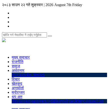
२०८३ साउन २२ गते शुक्रवार
|
2026 August 7th Friday
मुख्य समाचार
राजनीति
समाज
अर्थतन्त्र
शेयर बजार
बैंक–वित्त
अटो
विचार
खेलकुद
अन्तर्वार्ता
मनोरन्जन
थप अरु
शिक्षा
स्वास्थ्य
प्रवास
सुचना प्रविधि
पत्रपत्रिका
बिचित्र संसार
ब्लो अप