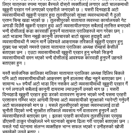
लिएर यात्रुका रुपमा गएका बैस्यले दोस्रो व्यक्तीलाई लगाएर अटो चालकमाथी
खुकुरी प्रहार गर्न लगाएको प्रहरीले जनाएको छ । यसरी दिनदहाडै अटो
व्यवसायीमाथी खुकुरी प्रहार हुदा तुलसीपुरको सुरक्षा व्यवस्थामाथी नै ठुलो
प्रश्न चिन्ह खडा भएको छ । तुलसीपुरको यातायात व्यवस्था कार्यालयको गेट
अगाडी दिउँसै खुकरी प्रहार हुदा अटो व्यवसायीलगाएत सबैलाई त्रसित बनाएको
भन्दै दोसीलाई कडा कारवाही हुनुपर्ने यातायात प्रालिहरुले माग गरेका छन् ।
अटो भाडामा चित्त नबुझे कानुनी उपचारको बाटो खुल्ला हुदाहुदै अटो
व्यवसायीमाथी नै ज्यान मार्ने उदेश्यले आक्रामक तरिकाले खुकुरी प्रहार हुनु
दुखद पक्ष भएको नमस्ते एकता यातायात प्रालिका अध्यक्ष रोमहर्स केसीले
बताएका छन । एउटा व्यवसायीमाथी खुकुरी प्रहार हुनु भनेको सिङ्गो
व्यवसायीमाथी दमन भएको भन्दै दोसीलाई आवश्यक कारवाही हुनुपर्ने उहनले
बताएका हुन ।
यस्तै सार्वजनिक कालिका मालिका यातायात प्रालिका अध्यक्ष दिलिप बिकले
पनि अटो व्यवसायीमाथीको आक्रमण कुनै हालतमा सैह्य नहुने बताएका छन ।
सामान्य ५० रुपैयाँ अटो भाडा दिन नसकेर अटो व्यवसायीमाथी खुकुरी प्रहार र्गे
र गर्न लगाउने सबैलाई कानुनी दायरामा ल्याउनुपर्ने उनको माग छ । यसरी
दिनदहाडै खुकुरी प्रहार हुदा डरको वातावरण सृजना भएको भन्दै यसमा प्रहरी
प्रशासन गम्भिर भएर आगामी दिनमा अटो व्यवसायीको सुरक्षाको ग्यारेन्टी गर्नुपर्ने
अटो चालकहरुको माग छ । यसले तुलसीपुरको सुरक्षा व्यवस्थालाई ठाडो
चुनौती दिएको भन्दै सुरक्षीत तरिकाले व्यवसाय गर्ने वातावरण हुनुपर्ने अटो
व्यवसायीहरुले बताएका छन् । इलका प्रहरी कार्यालय तुलसीपुरका प्रमुख
डीएसपी ठाकुर पोख्रेलले भने घटनाको सूचना ढिला गरी पाएको बताएका छन ।
यसले गर्दा घटनामा संलग्न व्यक्तीहरु भाग्न सफल भएको र उनीहरुको खोजी
भइरहेको उनले बताए ।