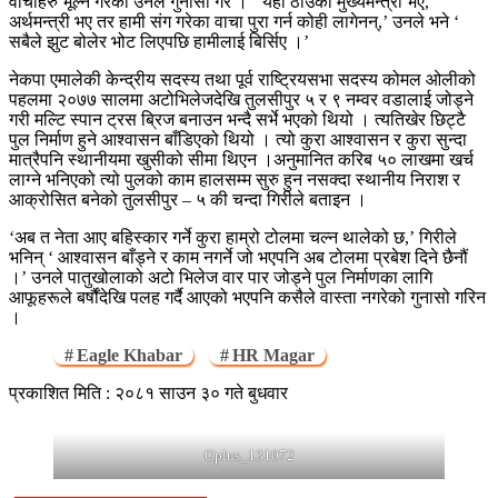
वाचाहरु भूल्ने गरेको उनले गुनासो गरे । ‘ यही ठाउँका मुख्यमन्त्री भए,
अर्थमन्त्री भए तर हामी संग गरेका वाचा पुरा गर्न कोही लागेनन्,’ उनले भने ‘
सबैले झुट बोलेर भोट लिएपछि हामीलाई बिर्सिए ।’
नेकपा एमालेकी केन्द्रीय सदस्य तथा पूर्व राष्ट्रियसभा सदस्य कोमल ओलीको
पहलमा २०७७ सालमा अटोभिलेजदेखि तुलसीपुर ५ र ९ नम्वर वडालाई जोड्ने
गरी मल्टि स्पान ट्रस ब्रिज बनाउन भन्दै सर्भे भएको थियो । त्यतिखेर छिट्टै
पुल निर्माण हुने आश्वासन बाँडिएको थियो । त्यो कुरा आश्वासन र कुरा सुन्दा
मात्रैपनि स्थानीयमा खुसीको सीमा थिएन ।अनुमानित करिब ५० लाखमा खर्च
लाग्ने भनिएको त्यो पुलको काम हालसम्म सुरु हुन नसक्दा स्थानीय निराश र
आक्रोसित बनेको तुलसीपुर – ५ की चन्दा गिरीले बताइन ।
‘अब त नेता आए बहिस्कार गर्ने कुरा हाम्रो टोलमा चल्न थालेको छ,’ गिरीले
भनिन् ‘ आश्वासन बाँड्ने र काम नगर्ने जो भएपनि अब टोलमा प्रबेश दिने छैनौं
।’ उनले पातुखोलाको अटो भिलेज वार पार जोड्ने पुल निर्माणका लागि
आफूहरूले बर्षौंदेखि पलह गर्दै आएको भएपनि कसैले वास्ता नगरेको गुनासो गरिन
।
Eagle Khabar
HR Magar
प्रकाशित मिति : २०८१ साउन ३० गते बुधवार
Oplus_131072