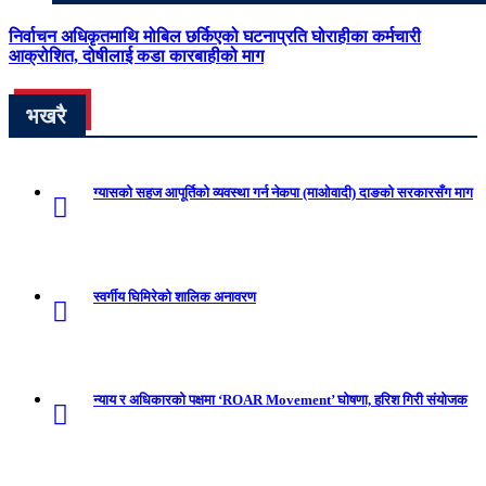
निर्वाचन अधिकृतमाथि मोबिल छर्किएको घटनाप्रति घोराहीका कर्मचारी
आक्रोशित, दोषीलाई कडा कारबाहीको माग
भखरै
ग्यासको सहज आपूर्तिको व्यवस्था गर्न नेकपा (माओवादी) दाङको सरकारसँग माग
स्वर्गीय घिमिरेको शालिक अनावरण
न्याय र अधिकारको पक्षमा ‘ROAR Movement’ घोषणा, हरिश गिरी संयोजक