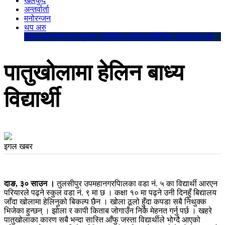
खेलकुद
अन्तर्वार्ता
मनोरन्जन
थप अरु
शिक्षा
स्वास्थ्य
प्रवास
सुचना प्रविधि
पत्रपत्रिका
बिचित्र संसार
ब्लो अप
पातुखोलामा हेलिन बाध्य
विद्यार्थी
इगल खबर
दाङ, ३० साउन ।
तुलसीपुर उपमहानगरपािलका वडा नं. ५ का विद्यार्थी आरएन
परियारले पढ्ने स्कुल वडा नं. ९ मा छ । कक्षा १० मा पढ्ने उनी दिनहुँ बिद्यालय
जाँदा खोलामा हेलिनुको बिकल्प छैन । खोला ठूलो हुँदा कपडा सबै निथुक्क
भिजेका हुन्छन् । झोला र कापी किताब जोगाउँन निकै मेहनत गर्नु पर्छ । खहरे
पातुखोलाका कारण सबै भन्दा सास्ति आँफु जस्ता विद्यार्थीले भोग्दै आएको