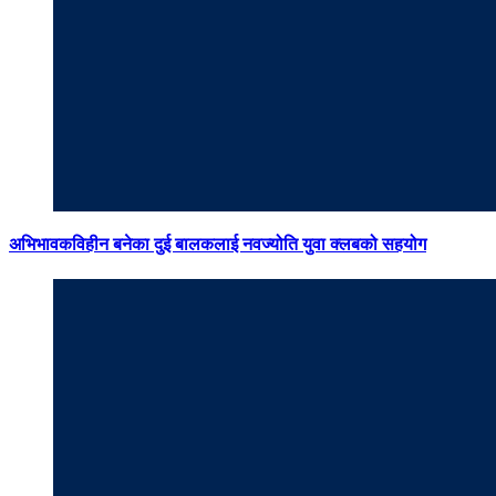
अभिभावकविहीन बनेका दुई बालकलाई नवज्योति युवा क्लबको सहयोग