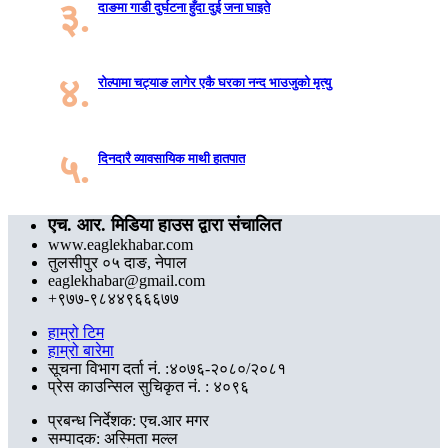
३.
दाङमा गाडी दुर्घटना हुँदा दुई जना घाइते
४.
रोल्पामा चट्याङ लागेर एकै घरका नन्द भाउजुको मृत्यु
५.
दिनदारै व्यावसायिक माथी हातपात
एच. आर. मिडिया हाउस द्वारा संचालित
www.eaglekhabar.com
तुलसीपुर ०५ दाङ, नेपाल
eaglekhabar@gmail.com
+९७७-९८४४९६६६७७
हाम्रो टिम
हाम्रो बारेमा
सूचना विभाग दर्ता नं. :४०७६-२०८०/२०८१
प्रेस काउन्सिल सुचिकृत नं. : ४०९६
प्रबन्ध निर्देशक: एच.आर मगर
सम्पादक: अस्मिता मल्ल