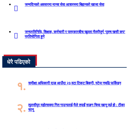
जन्मदिनको अवसरमा मानव सेवा आश्रममा बिहानको खाजा सेवा
जनप्रतिनिधि, शिक्षक, कर्मचारी र पत्रकारबीच खुल्ला मैत्रीपूर्ण ‘पुरुष खसी कप’
प्रतियोगिता हुने
धेरै पढिएको
१.
समीक्षा अधिकारी दाङ आउँदा २३ वटा टिकट बिक्री, स्टेज नचढि फर्किइन
२.
तुलसीपुर महोत्सवमा गित गाउनलाई मैले तपाईं सङ्ग चिया खानु पर्छ हो : टीका
सानु