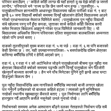
परियार बताउँछन् ।‘ कहिले काँही लाग्छ खै यहाँ हाम्रो दुःख देख्ने कोही छ जस्तो
लाग्दैन,’ परियारले भने ‘राज्य छ कि छैन जस्नै भान हुन्छ ।’तुलसीपुर– ५
पातुखोलास्थित ज्ञानज्योति आधारभूत विद्यालयमा खोला पारीको वडा नं. ९ बाट
झन्डै ६० जना विद्यार्थी बर्षाको समयमा दिनहुँ खोलासंग हेलिदै विद्यालयमा आउने
गरेको प्रधानध्यापक मेघराज घिमिरेले बताए ।पातुखोलामा पुन नहुँदा विद्यार्थी
संधै खोलामा पस्नु पर्ने हुँदा कपडा, जुत्ताका साथै कहिले काँही किताब कापी
समेत भिजाएर बिद्यालय आइपुग्ने गरेका प्रअ घिमिरेले जानकारी दिए । यो
बिद्यालयमा अधिकाँस विपन्न परिवारका दलित समुदायका बालबालिका अध्यनरत
रहेको पनि उनले बताए ।
दाङको तुलसीपुरको मुख्य बजार वडा नं. ५ मा पर्छ । वडा नं. ६ मा पनि बजारको
केही हिस्सा छ । तर, यही उपमहानगरपालिका– ५ बसर्पाकदेखि दक्षिण क्षेत्रका
बासिन्दा बर्षौंदेखि ठगिदै र हेपिदै आएको छन् ।
वडा नं. ६ र वडा नं ९ को अटोभिलेज जोड्ने पातुखोलाको बीचमा पुल नुहँदा यस
क्षेत्रका बिद्यार्थीले बर्षाको समयमा पढ्नकै लागि दिनहुँ पातुखोला संग पैंठेजोरी
खेल्नुपर्ने बाध्यता कायमै छ । हैन भने पाँच मिनेटका पुगिने दुरी झन्डै आधा घन्टा
हिड्नुको बिकल्प छैन ।
पुल नहुँदा विद्यार्थीदेखि आम नागरिकले वर्षौंदेखि ज्यानको बाजी लगाएर खोला
पार गर्नुपर्ने उनीहरुको यो बाध्यता कहिले हट्ला ? त्यसको कुनै सुनिश्चिता
नरहेको स्थानीय खुमबहादुर कँवरले बताए । पुल निर्माणका लागि बर्षौंदेखि
हारगुहार गर्दै आएपनि कसैले नसुनेको उनले गुनासो पोखे ।
निर्वाचनको समयमा अनेक आश्वासन बाँड्ने दलका नेताहरुले निर्वाचन पछि सबै