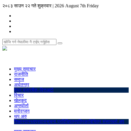
२०८३ साउन २२ गते शुक्रवार
|
2026 August 7th Friday
मुख्य समाचार
राजनीति
समाज
अर्थतन्त्र
शेयर बजार
बैंक–वित्त
अटो
विचार
खेलकुद
अन्तर्वार्ता
मनोरन्जन
थप अरु
शिक्षा
स्वास्थ्य
प्रवास
सुचना प्रविधि
पत्रपत्रिका
बिचित्र संसार
ब्लो अप