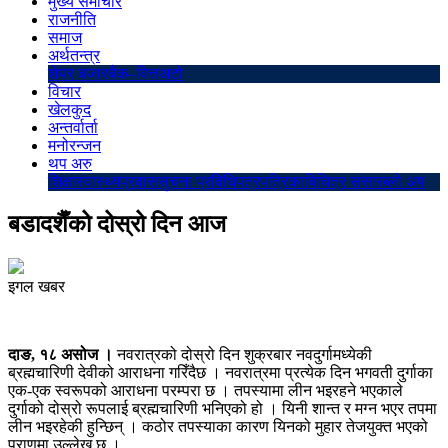
मुख्य समाचार
राजनीति
समाज
अर्थतन्त्र
शेयर बजार
बैंक–वित्त
अटो
विचार
खेलकुद
अन्तर्वार्ता
मनोरन्जन
थप अरु
शिक्षा
स्वास्थ्य
प्रवास
सुचना प्रविधि
पत्रपत्रिका
बिचित्र संसार
ब्लो अप
बडादशैँको दोस्रो दिन आज
इगल खबर
दाङ, १८ असोज ।
नवरात्रको दोस्रो दिन शुक्रबार नवदुर्गामध्येकी
ब्रह्मचारिणी देवीको आराधना गरिँदैछ । नवरात्रमा प्रत्येक दिन भगवती दुर्गाका
एक-एक स्वरूपको आराधना परम्परा छ । तपस्यामा लीन भइरहने भएकाले
दुर्गाको दोस्रो रूपलाई ब्रह्मचारिणी भनिएको हो । यिनी शान्त र मग्न भएर तपमा
लीन भइरहेकी हुन्छिन् । कठोर तपस्याका कारण यिनको मुहार तेजयुक्त भएको
पुराणमा उल्लेख छ ।