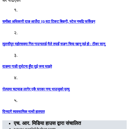
धेरै पढिएको
१.
समीक्षा अधिकारी दाङ आउँदा २३ वटा टिकट बिक्री, स्टेज नचढि फर्किइन
२.
तुलसीपुर महोत्सवमा गित गाउनलाई मैले तपाईं सङ्ग चिया खानु पर्छ हो : टीका सानु
३.
दाङमा गाडी दुर्घटना हुँदा दुई जना घाइते
४.
रोल्पामा चट्याङ लागेर एकै घरका नन्द भाउजुको मृत्यु
५.
दिनदारै व्यावसायिक माथी हातपात
एच. आर. मिडिया हाउस द्वारा संचालित
www.eaglekhabar.com