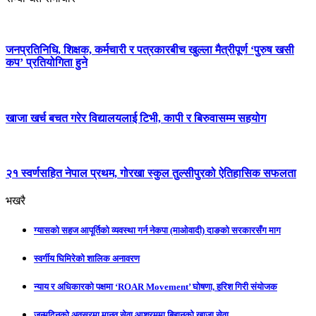
जनप्रतिनिधि, शिक्षक, कर्मचारी र पत्रकारबीच खुल्ला मैत्रीपूर्ण ‘पुरुष खसी
कप’ प्रतियोगिता हुने
खाजा खर्च बचत गरेर विद्यालयलाई टिभी, कापी र बिरुवासम्म सहयोग
२१ स्वर्णसहित नेपाल प्रथम, गोरखा स्कुल तुल्सीपुरको ऐतिहासिक सफलता
भखरै
ग्यासको सहज आपूर्तिको व्यवस्था गर्न नेकपा (माओवादी) दाङको सरकारसँग माग
स्वर्गीय घिमिरेको शालिक अनावरण
न्याय र अधिकारको पक्षमा ‘ROAR Movement’ घोषणा, हरिश गिरी संयोजक
जन्मदिनको अवसरमा मानव सेवा आश्रममा बिहानको खाजा सेवा