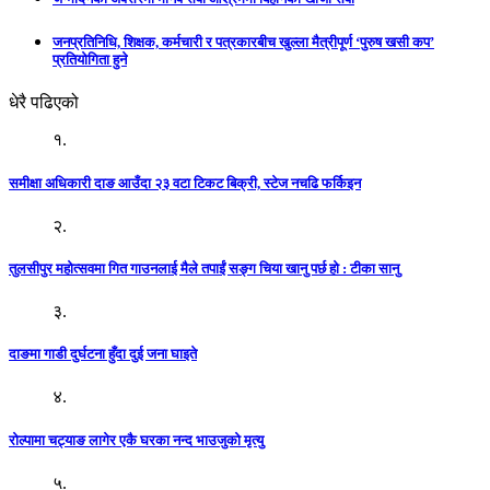
जनप्रतिनिधि, शिक्षक, कर्मचारी र पत्रकारबीच खुल्ला मैत्रीपूर्ण ‘पुरुष खसी कप’
प्रतियोगिता हुने
धेरै पढिएको
१.
समीक्षा अधिकारी दाङ आउँदा २३ वटा टिकट बिक्री, स्टेज नचढि फर्किइन
२.
तुलसीपुर महोत्सवमा गित गाउनलाई मैले तपाईं सङ्ग चिया खानु पर्छ हो : टीका सानु
३.
दाङमा गाडी दुर्घटना हुँदा दुई जना घाइते
४.
रोल्पामा चट्याङ लागेर एकै घरका नन्द भाउजुको मृत्यु
५.