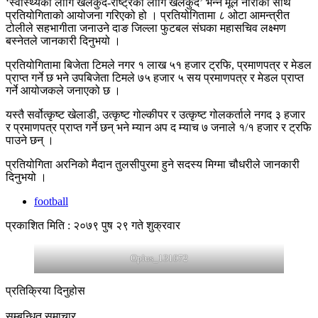
‘स्वास्थ्यका लागि खेलकुद-राष्ट्रका लागि खेलकुद’ भन्ने मूल नाराका साथ
प्रतियोगिताको आयोजना गरिएको हो । प्रतियोगितामा ८ ओटा आमन्त्रीत
टोलीले सहभागीता जनाउने दाङ जिल्ला फुटबल संघका महासचिव लक्ष्मण
बस्नेतले जानकारी दिनुभयो ।
प्रतियोगितामा बिजेता टिमले नगर १ लाख ५१ हजार ट्रफि, प्रमाणपत्र र मेडल
प्राप्त गर्ने छ भने उपबिजेता टिमले ७५ हजार ५ सय प्रमाणपत्र र मेडल प्राप्त
गर्ने आयोजकले जनाएको छ ।
यस्तै सर्वोत्कृष्ट खेलाडी, उत्कृष्ट गोल्कीपर र उत्कृष्ट गोलकर्ताले नगद ३ हजार
र प्रमाणपत्र प्राप्त गर्ने छन् भने म्यान अप द म्याच ७ जनाले १/१ हजार र ट्रफि
पाउने छन् ।
प्रतियोगिता अरनिको मैदान तुलसीपुरमा हुने सदस्य मिग्मा चौधरीले जानकारी
दिनुभयो ।
football
प्रकाशित मिति : २०७९ पुष २९ गते शुक्रवार
Oplus_131072
प्रतिक्रिया दिनुहोस
सम्बन्धित समाचार