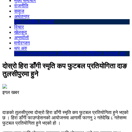
मुख्य समाचार
राजनीति
समाज
अर्थतन्त्र
शेयर बजार
बैंक–वित्त
अटो
विचार
खेलकुद
अन्तर्वार्ता
मनोरन्जन
थप अरु
शिक्षा
स्वास्थ्य
प्रवास
सुचना प्रविधि
पत्रपत्रिका
बिचित्र संसार
ब्लो अप
दोस्रो हिरा डाँगी स्मृति कप फुटबल प्रतियोगिता दाङ
तुलसीपुरमा हुने
इगल खबर
दाङको तुलसीपुरमा दोस्रो हिरा डाँगी स्मृति कप फुटबल प्रतियोगिता हुने भएको
छ । हिरा डाँगी फाउण्डेसनको आयोजनमा आगामी फागनु २ गतेदेखि ८ गतेसम्म
फुटबल प्रतियोगिता हुने भएको हो ।