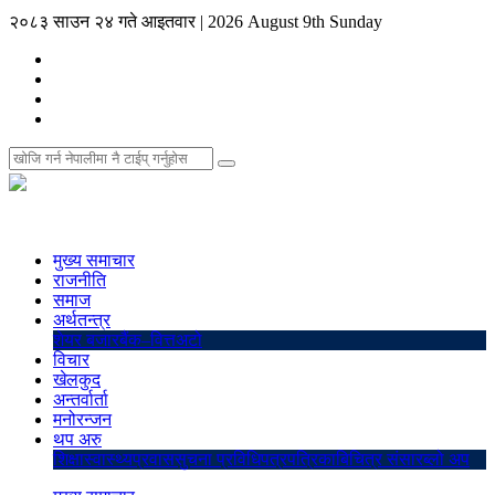
२०८३ साउन २४ गते आइतवार
|
2026 August 9th Sunday
मुख्य समाचार
राजनीति
समाज
अर्थतन्त्र
शेयर बजार
बैंक–वित्त
अटो
विचार
खेलकुद
अन्तर्वार्ता
मनोरन्जन
थप अरु
शिक्षा
स्वास्थ्य
प्रवास
सुचना प्रविधि
पत्रपत्रिका
बिचित्र संसार
ब्लो अप