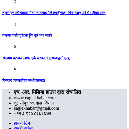
२.
तुलसीपुर महोत्सवमा गित गाउनलाई मैले तपाईं सङ्ग चिया खानु पर्छ हो : टीका सानु
३.
दाङमा गाडी दुर्घटना हुँदा दुई जना घाइते
४.
रोल्पामा चट्याङ लागेर एकै घरका नन्द भाउजुको मृत्यु
५.
दिनदारै व्यावसायिक माथी हातपात
एच. आर. मिडिया हाउस द्वारा संचालित
www.eaglekhabar.com
तुलसीपुर ०५ दाङ, नेपाल
eaglekhabar@gmail.com
+९७७-९८४४९६६६७७
हाम्रो टिम
हाम्रो बारेमा