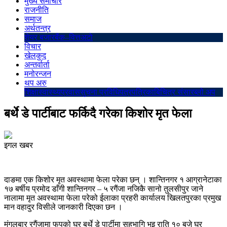
मुख्य समाचार
राजनीति
समाज
अर्थतन्त्र
शेयर बजार
बैंक–वित्त
अटो
विचार
खेलकुद
अन्तर्वार्ता
मनोरन्जन
थप अरु
शिक्षा
स्वास्थ्य
प्रवास
सुचना प्रविधि
पत्रपत्रिका
बिचित्र संसार
ब्लो अप
बर्थे डे पार्टीबाट फर्किदै गरेका किशोर मृत फेला
इगल खबर
दाङमा एक किशोर मृत अवस्थामा फेला परेका छन् । शान्तिनगर १ आग्रानेटाका
१७ बर्षीय प्रमोद डाँगी शान्तिनगर – ५ रगैंजा नजिकै सानो तुलसीपुर जाने
नालामा मृत अवस्थामा फेला परेको ईलाका प्रहरी कार्यालय खिलतपुरका प्रमुख
मान वहादुर विसीले जानकारी दिएका छन ।
मंगलबार रगैंजामा फुपुको घर बर्थे डे पार्टीमा सहभागि भइ राति १० बजे घर