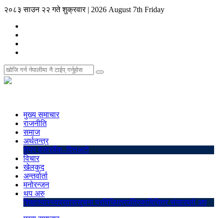
२०८३ साउन २२ गते शुक्रवार
|
2026 August 7th Friday
मुख्य समाचार
राजनीति
समाज
अर्थतन्त्र
शेयर बजार
बैंक–वित्त
अटो
विचार
खेलकुद
अन्तर्वार्ता
मनोरन्जन
थप अरु
शिक्षा
स्वास्थ्य
प्रवास
सुचना प्रविधि
पत्रपत्रिका
बिचित्र संसार
ब्लो अप