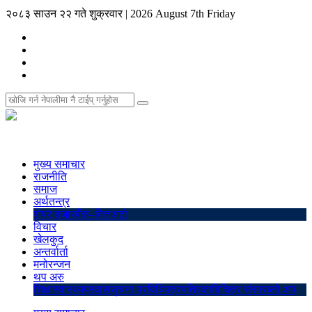
२०८३ साउन २२ गते शुक्रवार
|
2026 August 7th Friday
मुख्य समाचार
राजनीति
समाज
अर्थतन्त्र
शेयर बजार
बैंक–वित्त
अटो
विचार
खेलकुद
अन्तर्वार्ता
मनोरन्जन
थप अरु
शिक्षा
स्वास्थ्य
प्रवास
सुचना प्रविधि
पत्रपत्रिका
बिचित्र संसार
ब्लो अप