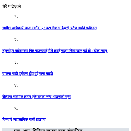
धेरै पढिएको
१.
समीक्षा अधिकारी दाङ आउँदा २३ वटा टिकट बिक्री, स्टेज नचढि फर्किइन
२.
तुलसीपुर महोत्सवमा गित गाउनलाई मैले तपाईं सङ्ग चिया खानु पर्छ हो : टीका सानु
३.
दाङमा गाडी दुर्घटना हुँदा दुई जना घाइते
४.
रोल्पामा चट्याङ लागेर एकै घरका नन्द भाउजुको मृत्यु
५.
दिनदारै व्यावसायिक माथी हातपात