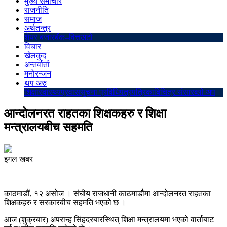
मुख्य समाचार
राजनीति
समाज
अर्थतन्त्र
शेयर बजार
बैंक–वित्त
अटो
विचार
खेलकुद
अन्तर्वार्ता
मनोरन्जन
थप अरु
शिक्षा
स्वास्थ्य
प्रवास
सुचना प्रविधि
पत्रपत्रिका
बिचित्र संसार
ब्लो अप
आन्दोलनरत राहतका शिक्षकहरु र शिक्षा
मन्त्रालयबीच सहमति
इगल खबर
काठमाडौं, १२ असोज । संघीय राजधानी काठमाडौैंमा आन्दोलनरत राहतका
शिक्षकहरु र सरकारबीच सहमति भएको छ ।
आज (शुक्रबार) अपरान्ह सिंहदरबारस्थित् शिक्षा मन्त्रालयमा भएको वार्ताबाट