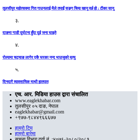
तुलसीपुर महोत्सवमा गित गाउनलाई मैले तपाईं सङ्ग चिया खानु पर्छ हो : टीका सानु
३.
दाङमा गाडी दुर्घटना हुँदा दुई जना घाइते
४.
रोल्पामा चट्याङ लागेर एकै घरका नन्द भाउजुको मृत्यु
५.
दिनदारै व्यावसायिक माथी हातपात
एच. आर. मिडिया हाउस द्वारा संचालित
www.eaglekhabar.com
तुलसीपुर ०५ दाङ, नेपाल
eaglekhabar@gmail.com
+९७७-९८४४९६६६७७
हाम्रो टिम
हाम्रो बारेमा
सूचना विभाग दर्ता नं. :४०७६-२०८०/२०८१