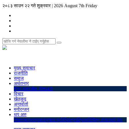
२०८३ साउन २२ गते शुक्रवार
|
2026 August 7th Friday
मुख्य समाचार
राजनीति
समाज
अर्थतन्त्र
शेयर बजार
बैंक–वित्त
अटो
विचार
खेलकुद
अन्तर्वार्ता
मनोरन्जन
थप अरु
शिक्षा
स्वास्थ्य
प्रवास
सुचना प्रविधि
पत्रपत्रिका
बिचित्र संसार
ब्लो अप