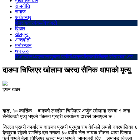
मुख्य समाचार
राजनीति
समाज
अर्थतन्त्र
शेयर बजार
बैंक–वित्त
अटो
विचार
खेलकुद
अन्तर्वार्ता
मनोरन्जन
थप अरु
शिक्षा
स्वास्थ्य
प्रवास
सुचना प्रविधि
पत्रपत्रिका
बिचित्र संसार
ब्लो अप
दाङमा चिप्लिएर खोलामा खस्दा सैनिक थापाको मृत्यु
इगल खबर
दाङ, १० कार्तिक । दाङको लमहीमा चिप्लिएर अर्जुन खोलामा खस्दा १ जना
सैनीकको मृत्यु भएको जिल्ला प्रहरी कार्यालय दाङले जनाएको छ ।
जिल्ला प्रहरी कार्यालय दाङका प्रहरी प्रमुख राम केसिले लमही नगरपालिका ६
देउपुरमा रहेको रणसिंह दल गणका ३० वर्षीय लेस नायक शीतल थापा पिसाब
फेर्न गएको बेला चिप्लिएर खस्दा मृत्यु भएको जानकारी दिए । लमजुङ जिल्ला