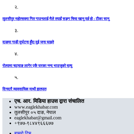
२.
तुलसीपुर महोत्सवमा गित गाउनलाई मैले तपाईं सङ्ग चिया खानु पर्छ हो : टीका सानु
३.
दाङमा गाडी दुर्घटना हुँदा दुई जना घाइते
४.
रोल्पामा चट्याङ लागेर एकै घरका नन्द भाउजुको मृत्यु
५.
दिनदारै व्यावसायिक माथी हातपात
एच. आर. मिडिया हाउस द्वारा संचालित
www.eaglekhabar.com
तुलसीपुर ०५ दाङ, नेपाल
eaglekhabar@gmail.com
+९७७-९८४४९६६६७७
हाम्रो टिम