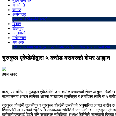
मुख्य समाचार
राजनीति
समाज
अर्थतन्त्र
शेयर बजार
बैंक–वित्त
अटो
विचार
खेलकुद
अन्तर्वार्ता
मनोरन्जन
थप अरु
शिक्षा
स्वास्थ्य
प्रवास
सुचना प्रविधि
पत्रपत्रिका
बिचित्र संसार
ब्लो अप
गुरुकुल एकेडेमीद्वारा ५ करोड बराबरको शेयर आह्वान
इगल खबर
दाङ, २९ मंसिर । गुरुकुल एकेडेमीले रु ५ करोड बराबरको शेयर आह्वान गरेको छ । गु
सञ्चालनमा आउन लागेका आफ्ना शाखाहरू तुलसिपुर र लमहिका लागि रु ५ करोड बर
गुरुकुल एकेडेमी तुलसीपुर र गुरुकुल एकेडेमी लमहीको अनुमानित लागत करीव रु
शिक्षाप्रेमी लगायतको रहने पनि सञ्चालक समितिले जनाएको छ । गुरुकुल एकेड
कर्मचारीहरूलाई दिइने पनि संचालक समितिका अध्यक्ष घिमिरेले जानकारी दिएका