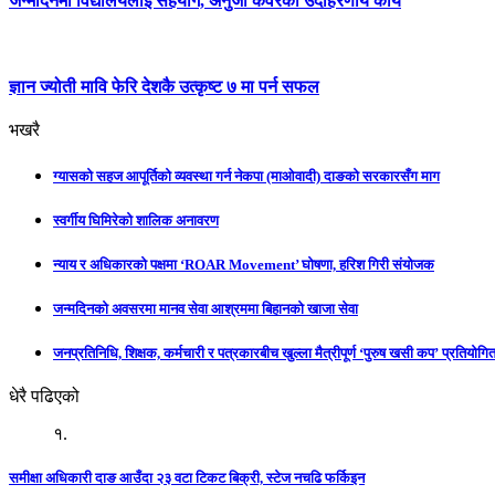
जन्मदिनमा विद्यालयलाई सहयोग, अनुजा कँवरको उदाहरणीय कार्य
ज्ञान ज्योती मावि फेरि देशकै उत्कृष्ट ७ मा पर्न सफल
भखरै
ग्यासको सहज आपूर्तिको व्यवस्था गर्न नेकपा (माओवादी) दाङको सरकारसँग माग
स्वर्गीय घिमिरेको शालिक अनावरण
न्याय र अधिकारको पक्षमा ‘ROAR Movement’ घोषणा, हरिश गिरी संयोजक
जन्मदिनको अवसरमा मानव सेवा आश्रममा बिहानको खाजा सेवा
जनप्रतिनिधि, शिक्षक, कर्मचारी र पत्रकारबीच खुल्ला मैत्रीपूर्ण ‘पुरुष खसी कप’ प्रतियोगिता
धेरै पढिएको
१.
समीक्षा अधिकारी दाङ आउँदा २३ वटा टिकट बिक्री, स्टेज नचढि फर्किइन