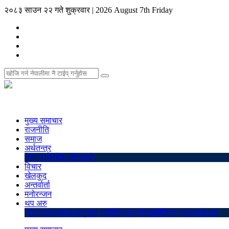
२०८३ साउन २२ गते शुक्रवार
|
2026 August 7th Friday
मुख्य समाचार
राजनीति
समाज
अर्थतन्त्र
शेयर बजार
बैंक–वित्त
अटो
विचार
खेलकुद
अन्तर्वार्ता
मनोरन्जन
थप अरु
शिक्षा
स्वास्थ्य
प्रवास
सुचना प्रविधि
पत्रपत्रिका
बिचित्र संसार
ब्लो अप