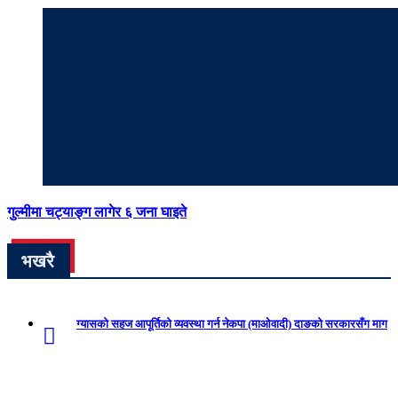
गुल्मीमा चट्याङ्ग लागेर ६ जना घाइते
भखरै
ग्यासको सहज आपूर्तिको व्यवस्था गर्न नेकपा (माओवादी) दाङको सरकारसँग माग