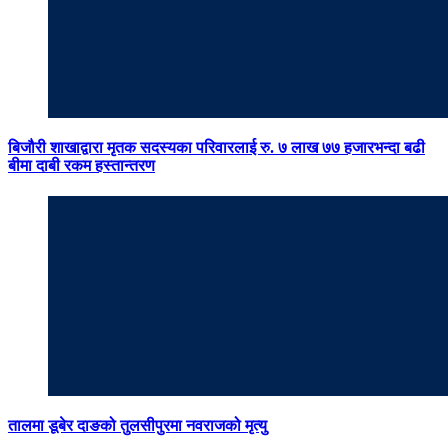
बिजौरी शाखाद्वारा मृतक सदस्यका परिवारलाई रु. ७ लाख ७७ हजारभन्दा बढी
बीमा दाबी रकम हस्तान्तरण
तालमा डूबेर दाङको तुलसीपुरमा नवराजको मृत्यु