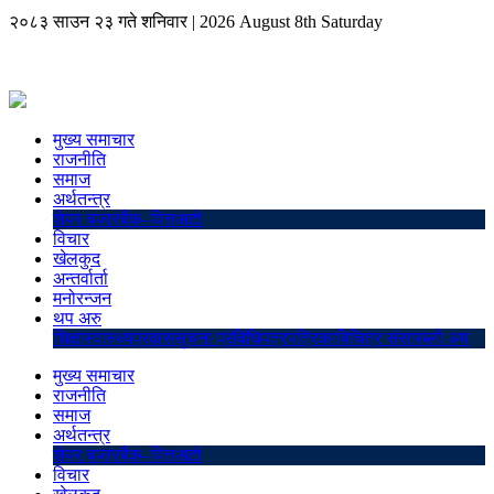
२०८३ साउन २३ गते शनिवार
|
2026 August 8th Saturday
मुख्य समाचार
राजनीति
समाज
अर्थतन्त्र
शेयर बजार
बैंक–वित्त
अटो
विचार
खेलकुद
अन्तर्वार्ता
मनोरन्जन
थप अरु
शिक्षा
स्वास्थ्य
प्रवास
सुचना प्रविधि
पत्रपत्रिका
बिचित्र संसार
ब्लो अप
मुख्य समाचार
राजनीति
समाज
अर्थतन्त्र
शेयर बजार
बैंक–वित्त
अटो
विचार