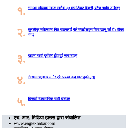
१.
समीक्षा अधिकारी दाङ आउँदा २३ वटा टिकट बिक्री, स्टेज नचढि फर्किइन
२.
तुलसीपुर महोत्सवमा गित गाउनलाई मैले तपाईं सङ्ग चिया खानु पर्छ हो : टीका
सानु
३.
दाङमा गाडी दुर्घटना हुँदा दुई जना घाइते
४.
रोल्पामा चट्याङ लागेर एकै घरका नन्द भाउजुको मृत्यु
५.
दिनदारै व्यावसायिक माथी हातपात
एच. आर. मिडिया हाउस द्वारा संचालित
www.eaglekhabar.com