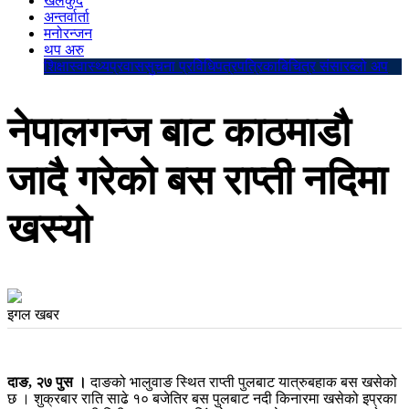
खेलकुद
अन्तर्वार्ता
मनोरन्जन
थप अरु
शिक्षा
स्वास्थ्य
प्रवास
सुचना प्रविधि
पत्रपत्रिका
बिचित्र संसार
ब्लो अप
नेपालगन्ज बाट काठमाडौ
जादै गरेको बस राप्ती नदिमा
खस्यो
इगल खबर
दाङ, २७ पुस ।
दाङको भालुवाङ स्थित राप्ती पुलबाट यात्रुबहाक बस खसेको
छ । शुक्रबार राति साढे १० बजेतिर बस पुलबाट नदी किनारमा खसेको इप्रका