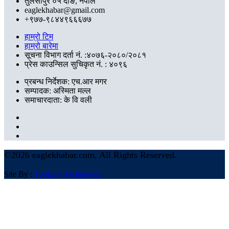
तुलसीपुर ०५ दाङ, नेपाल
eaglekhabar@gmail.com
+९७७-९८४४९६६६७७
हाम्रो टिम
हाम्रो बारेमा
सूचना विभाग दर्ता नं. :४०७६-२०८०/२०८१
प्रेस काउन्सिल सुचिकृत नं. : ४०९६
प्रबन्ध निर्देशक: एच.आर मगर
सम्पादक: अस्मिता मल्ल
समाचारदाता: के वि वली
©
2026 eaglekhabar.com, All Rights Reserved.
Site By :
TopLine Technology