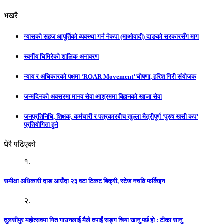
भखरै
ग्यासको सहज आपूर्तिको व्यवस्था गर्न नेकपा (माओवादी) दाङको सरकारसँग माग
स्वर्गीय घिमिरेको शालिक अनावरण
न्याय र अधिकारको पक्षमा ‘ROAR Movement’ घोषणा, हरिश गिरी संयोजक
जन्मदिनको अवसरमा मानव सेवा आश्रममा बिहानको खाजा सेवा
जनप्रतिनिधि, शिक्षक, कर्मचारी र पत्रकारबीच खुल्ला मैत्रीपूर्ण ‘पुरुष खसी कप’
प्रतियोगिता हुने
धेरै पढिएको
१.
समीक्षा अधिकारी दाङ आउँदा २३ वटा टिकट बिक्री, स्टेज नचढि फर्किइन
२.
तुलसीपुर महोत्सवमा गित गाउनलाई मैले तपाईं सङ्ग चिया खानु पर्छ हो : टीका सानु