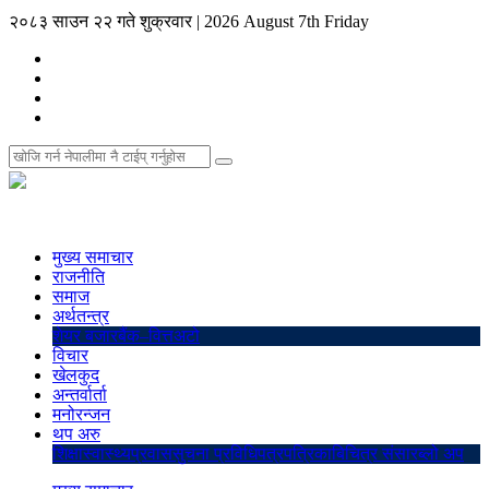
२०८३ साउन २२ गते शुक्रवार
|
2026 August 7th Friday
मुख्य समाचार
राजनीति
समाज
अर्थतन्त्र
शेयर बजार
बैंक–वित्त
अटो
विचार
खेलकुद
अन्तर्वार्ता
मनोरन्जन
थप अरु
शिक्षा
स्वास्थ्य
प्रवास
सुचना प्रविधि
पत्रपत्रिका
बिचित्र संसार
ब्लो अप